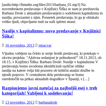
[audio:http://fimuthe.org/files/2013/barbara_01.mp3] Na
novembrskem predavanju v Knjižnici Šiška se nam je predstavila
Barbara Drole z aktualnim predavanjem o sodobnem kapitalizmu in
nasilju, povezanim z njim. Posnetek predavanja, ki ga je obiskalo
veliko ljudi, objavljamo tudi na naši spletni strani:
Nasilje v kapitalizmu: novo predavanje v Knjižnici
Šiška!
16 novembra, 2013
ninacvar
Vljudno vabljeni na četrto iz serije šestih predavanj, ki potekajo v
okviru projekta “Aktivna sedanjost je prihodnost!” 18.11.2013, ob
18.15, v Knjižnici Šiška: Barbara Drole: Nasilje v kapitalizmu V
predavanju bomo uvodoma identificirali različne oblike
nasilja na katere velja biti pozoren ob kritični analizi družbe in
njenih pojavov. V centralnem delu predavanja se bomo
osredotočili na prikaz aktualnih dogodkov v Španiji, s […]
Razpisujemo javni natečaj za najboljši esej v treh
kategorijah! Vabljeni k sodelovanju!
13 novembra, 2013
barbaradrole