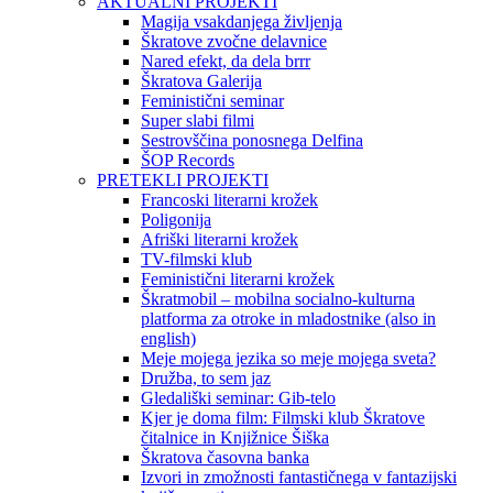
AKTUALNI PROJEKTI
Magija vsakdanjega življenja
Škratove zvočne delavnice
Nared efekt, da dela brrr
Škratova Galerija
Feministični seminar
Super slabi filmi
Sestrovščina ponosnega Delfina
ŠOP Records
PRETEKLI PROJEKTI
Francoski literarni krožek
Poligonija
Afriški literarni krožek
TV-filmski klub
Feministični literarni krožek
Škratmobil – mobilna socialno-kulturna
platforma za otroke in mladostnike (also in
english)
Meje mojega jezika so meje mojega sveta?
Družba, to sem jaz
Gledališki seminar: Gib-telo
Kjer je doma film: Filmski klub Škratove
čitalnice in Knjižnice Šiška
Škratova časovna banka
Izvori in zmožnosti fantastičnega v fantazijski