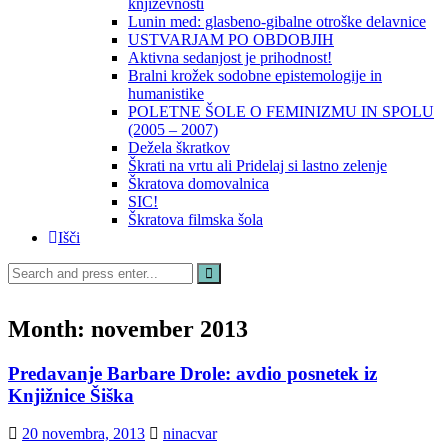
književnosti
Lunin med: glasbeno-gibalne otroške delavnice
USTVARJAM PO OBDOBJIH
Aktivna sedanjost je prihodnost!
Bralni krožek sodobne epistemologije in
humanistike
POLETNE ŠOLE O FEMINIZMU IN SPOLU
(2005 – 2007)
Dežela škratkov
Škrati na vrtu ali Pridelaj si lastno zelenje
Škratova domovalnica
SIC!
Škratova filmska šola
Išči
Search
for:
Month:
november 2013
Predavanje Barbare Drole: avdio posnetek iz
Knjižnice Šiška
20 novembra, 2013
ninacvar