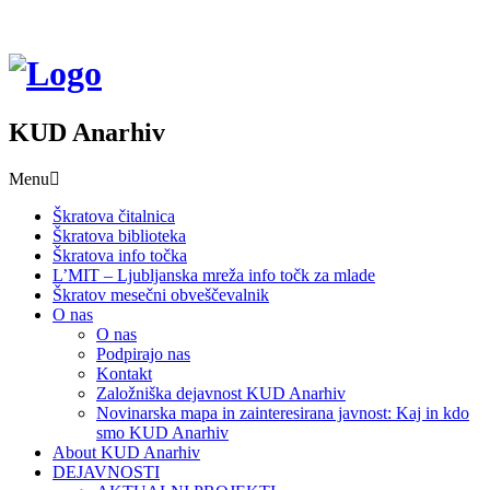
KUD Anarhiv
Menu
Škratova čitalnica
Škratova biblioteka
Škratova info točka
L’MIT – Ljubljanska mreža info točk za mlade
Škratov mesečni obveščevalnik
O nas
O nas
Podpirajo nas
Kontakt
Založniška dejavnost KUD Anarhiv
Novinarska mapa in zainteresirana javnost: Kaj in kdo
smo KUD Anarhiv
About KUD Anarhiv
DEJAVNOSTI