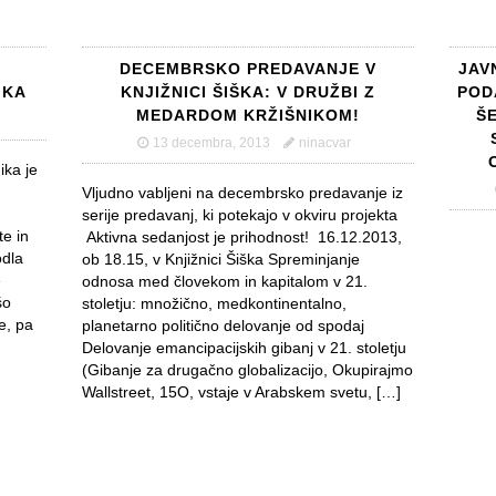
N
DECEMBRSKO PREDAVANJE V
JAV
IKA
KNJIŽNICI ŠIŠKA: V DRUŽBI Z
POD
MEDARDOM KRŽIŠNIKOM!
ŠE
13 decembra, 2013
ninacvar
ka je
Vljudno vabljeni na decembrsko predavanje iz
,
serije predavanj, ki potekajo v okviru projekta
te in
Aktivna sedanjost je prihodnost! 16.12.2013,
odla
ob 18.15, v Knjižnici Šiška Spreminjanje
e
odnosa med človekom in kapitalom v 21.
šo
stoletju: množično, medkontinentalno,
e, pa
planetarno politično delovanje od spodaj
Delovanje emancipacijskih gibanj v 21. stoletju
(Gibanje za drugačno globalizacijo, Okupirajmo
Wallstreet, 15O, vstaje v Arabskem svetu, […]