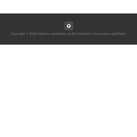
Copyright © 2026 Kulturno umetniško društvo Anarhiv | Vse pravice pridržane.