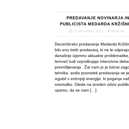
PREDAVANJE NOVINARJA I
PUBLICISTA MEDARDA KRŽIŠN
23 decembra, 2013
ninacvar
Decembrsko predavanje Medarda Kržišni
bilo eno tistih predavanj, ki ne le odpirajo
današnje izjemno aktualne problematike
temveč tudi vzpodbujajo intenzivne deba
premišljevanja . Žal nam jo je tokrat zag
tehnika: avdio posnetek predavanja se j
izgubil v entropiji energije, ki poganja na
snemalko. Glede na izreden odziv publik
upamo, da se nam […]