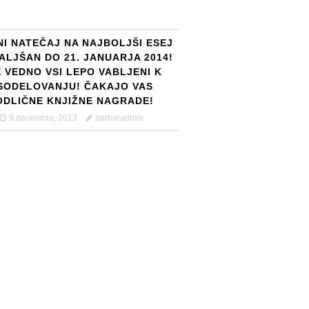
NI NATEČAJ NA NAJBOLJŠI ESEJ
ALJŠAN DO 21. JANUARJA 2014!
 VEDNO VSI LEPO VABLJENI K
SODELOVANJU! ČAKAJO VAS
ODLIČNE KNJIŽNE NAGRADE!
9 decembra, 2013
barbaradrole