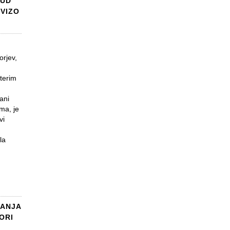
KUD
VIZO
orjev,
terim
ani
ma, je
vi
la
JANJA
ORI