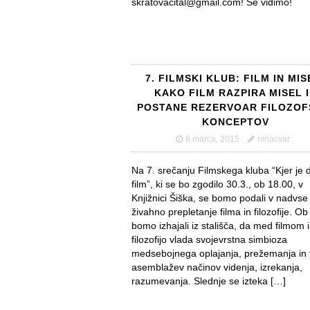
skratovacital@gmail.com! Se vidimo!
7. FILMSKI KLUB: FILM IN MIS
KAKO FILM RAZPIRA MISEL 
POSTANE REZERVOAR FILOZOF
KONCEPTOV
8 marca, 2015
ninacvar
Na 7. srečanju Filmskega kluba “Kjer je
film”, ki se bo zgodilo 30.3., ob 18.00, v
Knjižnici Šiška, se bomo podali v nadvse
živahno prepletanje filma in filozofije. O
bomo izhajali iz stališča, da med filmom 
filozofijo vlada svojevrstna simbioza
medsebojnega oplajanja, prežemanja in 
asemblažev načinov videnja, izrekanja,
razumevanja. Slednje se izteka […]