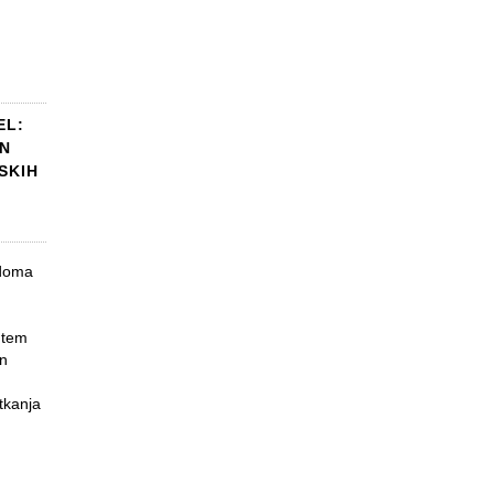
EL:
IN
SKIH
 doma
b tem
in
tkanja