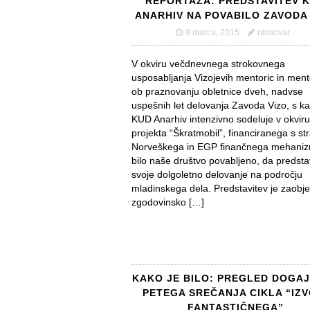
REPORTAŽA: PREDSTAVITEV 
ANARHIV NA POVABILO ZAVODA 
8 marca, 2015
ninacvar
V okviru večdnevnega strokovnega
usposabljanja Vizojevih mentoric in ment
ob praznovanju obletnice dveh, nadvse
uspešnih let delovanja Zavoda Vizo, s ka
KUD Anarhiv intenzivno sodeluje v okviru
projekta “Škratmobil”, financiranega s str
Norveškega in EGP finančnega mehaniz
bilo naše društvo povabljeno, da predsta
svoje dolgoletno delovanje na področju
mladinskega dela. Predstavitev je zaobje
zgodovinsko […]
KAKO JE BILO: PREGLED DOGA
PETEGA SREČANJA CIKLA “IZV
FANTASTIČNEGA”