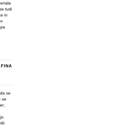
eriala
se tudi
ke in
ov
 pa
LFINA
 da se
e se
er,
rjo
iši