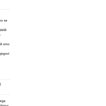
smo se
elili
a
o
ili smo
jegovi
E
kega
ižnico