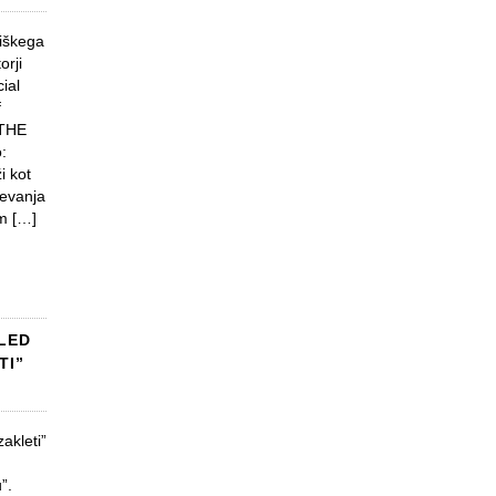
liškega
orji
ial
f
 THE
:
i kot
evanja
im […]
LED
TI”
akleti”
”.