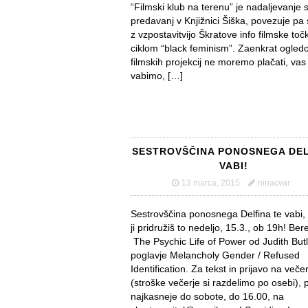
“Filmski klub na terenu” je nadaljevanje s
predavanj v Knjižnici Šiška, povezuje pa 
z vzpostavitvijo Škratove info filmske toč
ciklom “black feminism”. Zaenkrat ogled
filmskih projekcij ne moremo plačati, vas
vabimo, […]
SESTROVŠČINA PONOSNEGA DE
VABI!
13 marca, 2015
ninacvar
Sestrovščina ponosnega Delfina te vabi,
ji pridružiš to nedeljo, 15.3., ob 19h! Ber
The Psychic Life of Power od Judith Butl
poglavje Melancholy Gender / Refused
Identification. Za tekst in prijavo na veče
(stroške večerje si razdelimo po osebi), p
najkasneje do sobote, do 16.00, na