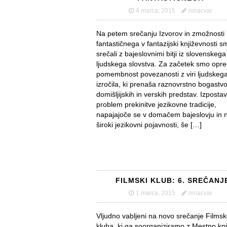
4 marca, 2015
ninacvar
Na petem srečanju Izvorov in zmožnosti
fantastičnega v fantazijski književnosti 
srečali z bajeslovnimi bitji iz slovenskega
ljudskega slovstva. Za začetek smo opred
pomembnost povezanosti z viri ljudskeg
izročila, ki prenaša raznovrstno bogastv
domišljijskih in verskih predstav. Izpostav
problem prekinitve jezikovne tradicije,
napajajoče se v domačem bajeslovju in n
široki jezikovni pojavnosti, še […]
FILMSKI KLUB: 6. SREČANJ
1 marca, 2015
ninacvar
Vljudno vabljeni na novo srečanje Films
kluba, ki ga soorganiziramo z Mestno knj