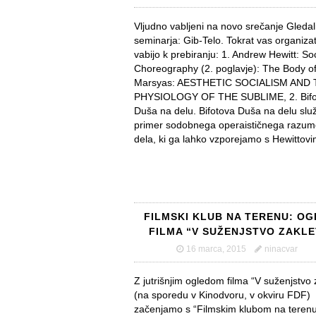
Vljudno vabljeni na novo srečanje Gleda
seminarja: Gib-Telo. Tokrat vas organizat
vabijo k prebiranju: 1. Andrew Hewitt: Soc
Choreography (2. poglavje): The Body o
Marsyas: AESTHETIC SOCIALlSM AND
PHYSIOLOGY OF THE SUBLIME, 2. Bifo
Duša na delu. Bifotova Duša na delu služ
primer sodobnega operaističnega razum
dela, ki ga lahko vzporejamo s Hewittov
FILMSKI KLUB NA TERENU: OG
FILMA “V SUŽENJSTVO ZAKLE
16 marca, 2015
ninacvar
Z jutrišnjim ogledom filma “V suženjstvo z
(na sporedu v Kinodvoru, v okviru FDF)
začenjamo s “Filmskim klubom na terenu