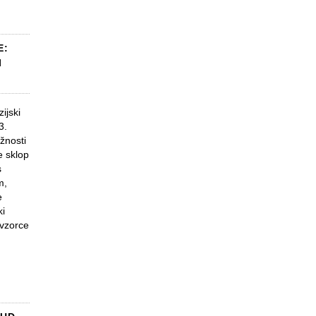
E:
I
ijski
3.
žnosti
e sklop
s
m,
e
ki
 vzorce