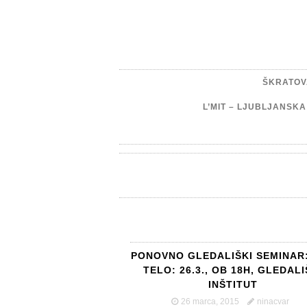
ŠKRATOV
L’MIT – LJUBLJANSK
PONOVNO GLEDALIŠKI SEMINAR:
TELO: 26.3., OB 18H, GLEDALI
INŠTITUT
26 marca, 2015
ninacvar