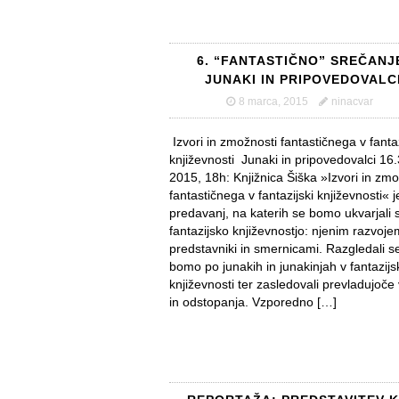
6. “FANTASTIČNO” SREČANJ
JUNAKI IN PRIPOVEDOVALC
8 marca, 2015
ninacvar
Izvori in zmožnosti fantastičnega v fantaz
književnosti Junaki in pripovedovalci 16.
2015, 18h: Knjižnica Šiška »Izvori in zmo
fantastičnega v fantazijski književnosti« j
predavanj, na katerih se bomo ukvarjali 
fantazijsko književnostjo: njenim razvoje
predstavniki in smernicami. Razgledali s
bomo po junakih in junakinjah v fantazijs
književnosti ter zasledovali prevladujoče
in odstopanja. Vzporedno […]