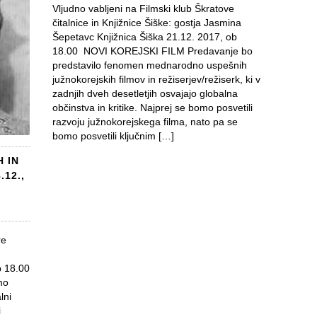
Vljudno vabljeni na Filmski klub Škratove
čitalnice in Knjižnice Šiške: gostja Jasmina
Šepetavc Knjižnica Šiška 21.12. 2017, ob
18.00 NOVI KOREJSKI FILM Predavanje bo
predstavilo fenomen mednarodno uspešnih
južnokorejskih filmov in režiserjev/režiserk, ki v
zadnjih dveh desetletjih osvajajo globalna
občinstva in kritike. Najprej se bomo posvetili
razvoju južnokorejskega filma, nato pa se
bomo posvetili ključnim […]
H IN
.12.,
re
b 18.00
mo
lni
i