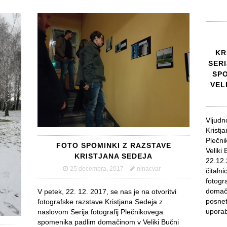
KR
SER
SPO
VEL
Vljudn
Kristj
Plečn
FOTO SPOMINKI Z RAZSTAVE
Veliki
KRISTJANA SEDEJA
22.12.
25 decembra, 2017
ninacvar
čitaln
fotogr
domači
V petek, 22. 12. 2017, se nas je na otvoritvi
posnet
fotografske razstave Kristjana Sedeja z
uporab
naslovom Serija fotografij Plečnikovega
spomenika padlim domačinom v Veliki Bučni