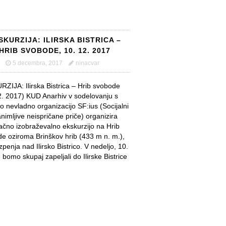
SKURZIJA: ILIRSKA BISTRICA –
HRIB SVOBODE, 10. 12. 2017
5 decembra, 2017
ninacvar
ZIJA: Ilirska Bistrica – Hrib svobode
2. 2017) KUD Anarhiv v sodelovanju s
o nevladno organizacijo SF:ius (Socijalni
animljive neispričane priče) organizira
ačno izobraževalno ekskurzijo na Hrib
e oziroma Brinškov hrib (433 m n. m.),
zpenja nad Ilirsko Bistrico. V nedeljo, 10.
 bomo skupaj zapeljali do Ilirske Bistrice