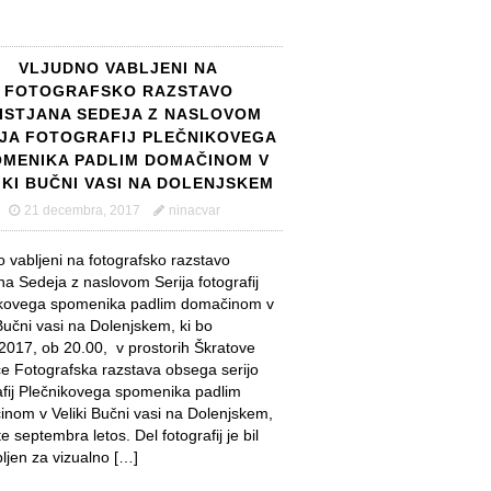
VLJUDNO VABLJENI NA
FOTOGRAFSKO RAZSTAVO
ISTJANA SEDEJA Z NASLOVOM
IJA FOTOGRAFIJ PLEČNIKOVEGA
MENIKA PADLIM DOMAČINOM V
IKI BUČNI VASI NA DOLENJSKEM
21 decembra, 2017
ninacvar
o vabljeni na fotografsko razstavo
ana Sedeja z naslovom Serija fotografij
ikovega spomenika padlim domačinom v
 Bučni vasi na Dolenjskem, ki bo
2017, ob 20.00, v prostorih Škratove
ice Fotografska razstava obsega serijo
afij Plečnikovega spomenika padlim
nom v Veliki Bučni vasi na Dolenjskem,
e septembra letos. Del fotografij je bil
ljen za vizualno […]