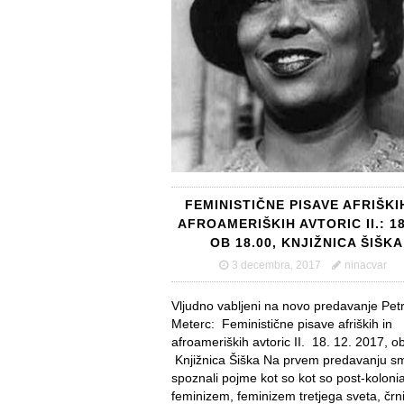
FEMINISTIČNE PISAVE AFRIŠKI
AFROAMERIŠKIH AVTORIC II.: 18
OB 18.00, KNJIŽNICA ŠIŠKA
3 decembra, 2017
ninacvar
Vljudno vabljeni na novo predavanje Pet
Meterc: Feministične pisave afriških in
afroameriških avtoric II. 18. 12. 2017, o
Knjižnica Šiška Na prvem predavanju s
spoznali pojme kot so kot so post-kolonia
feminizem, feminizem tretjega sveta, črn