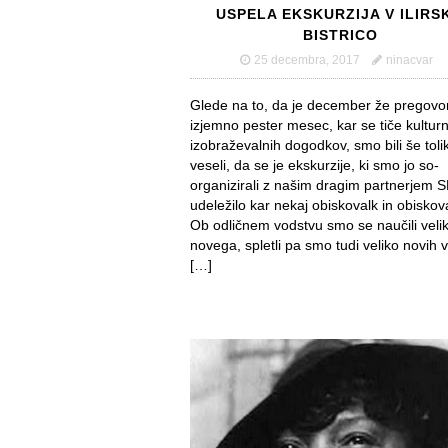
USPELA EKSKURZIJA V ILIRS
BISTRICO
25 decembra, 2017
ninacvar
Glede na to, da je december že pregovo
izjemno pester mesec, kar se tiče kultur
izobraževalnih dogodkov, smo bili še tolik
veseli, da se je ekskurzije, ki smo jo so-
organizirali z našim dragim partnerjem S
udeležilo kar nekaj obiskovalk in obiskov
Ob odličnem vodstvu smo se naučili veli
novega, spletli pa smo tudi veliko novih v
[…]