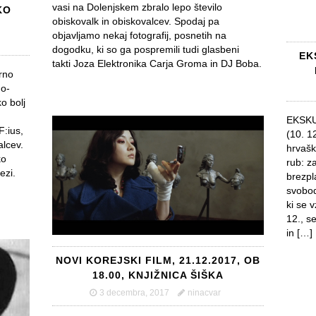
vasi na Dolenjskem zbralo lepo število
KO
obiskovalk in obiskovalcev. Spodaj pa
objavljamo nekaj fotografij, posnetih na
dogodku, ki so ga pospremili tudi glasbeni
EK
takti Joza Elektronika Carja Groma in DJ Boba.
rno
no-
o bolj
EKSKUR
F:ius,
(10. 1
alcev.
hrvašk
ko
rub: z
ezi.
brezpl
svobod
ki se v
12., se
in […]
NOVI KOREJSKI FILM, 21.12.2017, OB
18.00, KNJIŽNICA ŠIŠKA
3 decembra, 2017
ninacvar