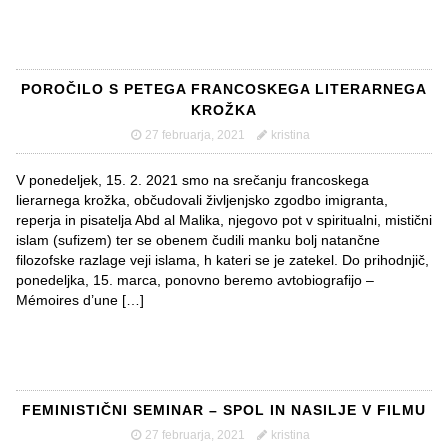
POROČILO S PETEGA FRANCOSKEGA LITERARNEGA
KROŽKA
27 februarja, 2021
kristina
V ponedeljek, 15. 2. 2021 smo na srečanju francoskega
lierarnega krožka, občudovali življenjsko zgodbo imigranta,
reperja in pisatelja Abd al Malika, njegovo pot v spiritualni, mistični
islam (sufizem) ter se obenem čudili manku bolj natančne
filozofske razlage veji islama, h kateri se je zatekel. Do prihodnjič,
ponedeljka, 15. marca, ponovno beremo avtobiografijo –
Mémoires d’une […]
FEMINISTIČNI SEMINAR – SPOL IN NASILJE V FILMU
27 februarja, 2021
kristina