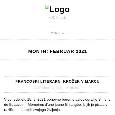
KUD Anarhiv
MENU
MONTH:
FEBRUAR 2021
FRANCOSKI LITERARNI KROŽEK V MARCU
27 februarja, 2021
kristina
V ponedeljek, 15. 3. 2021 ponovno beremo avtobiografijo Simone
de Beauvoir – Mémoires d’une jeune fill rangée, ki jih je pisala v
različnih obdobjih svojega življenja.