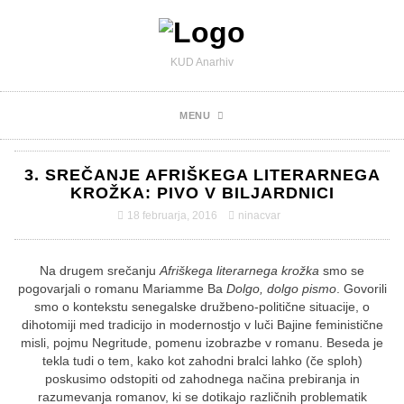
KUD Anarhiv
MENU
3. SREČANJE AFRIŠKEGA LITERARNEGA
KROŽKA: PIVO V BILJARDNICI
18 februarja, 2016
ninacvar
Na drugem srečanju
Afriškega literarnega krožka
smo se
pogovarjali o romanu Mariamme Ba
Dolgo, dolgo pismo
. Govorili
smo o kontekstu senegalske družbeno-politične situacije, o
dihotomiji med tradicijo in modernostjo v luči Bajine feministične
misli, pojmu Negritude, pomenu izobrazbe v romanu. Beseda je
tekla tudi o tem, kako kot zahodni bralci lahko (če sploh)
poskusimo odstopiti od zahodnega načina prebiranja in
razumevanja romanov, ki se dotikajo različnih problematik