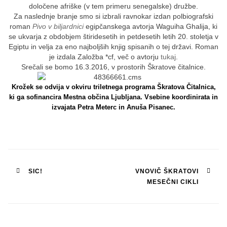
določene afriške (v tem primeru senegalske) družbe.
Za naslednje branje smo si izbrali ravnokar izdan polbiografski
roman
Pivo v biljardnici
egipčanskega avtorja Waguiha Ghalija, ki
se ukvarja z obdobjem štiridesetih in petdesetih letih 20. stoletja v
Egiptu in velja za eno najboljših knjig spisanih o tej državi. Roman
je izdala Založba *cf, več o avtorju
tukaj
.
Srečali se bomo 16.3.2016, v prostorih Škratove čitalnice.
Krožek se odvija v okviru triletnega programa Škratova Čitalnica,
ki ga sofinancira Mestna občina Ljubljana. Vsebine koordinirata in
izvajata Petra Meterc in Anuša Pisanec.
Post
SIC!
VNOVIČ ŠKRATOVI
MESEČNI CIKLI
navigation