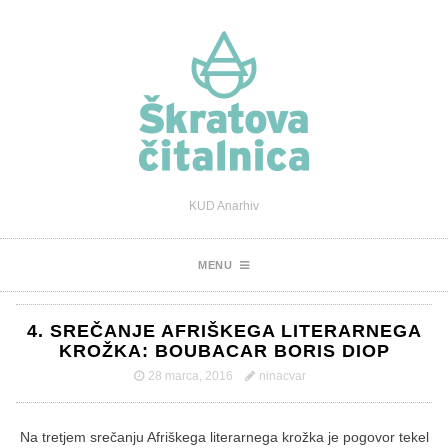
KUD Anarhiv
MENU
4. SREČANJE AFRIŠKEGA LITERARNEGA
KROŽKA: BOUBACAR BORIS DIOP
28 marca, 2016
ninacvar
Na tretjem srečanju Afriškega literarnega krožka je pogovor tekel