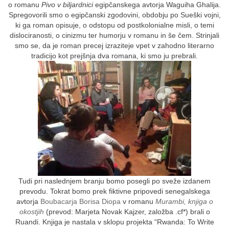
o romanu
Pivo v biljardnici
egipčanskega avtorja Waguiha Ghalija.
Spregovorili smo o egipčanski zgodovini, obdobju po Sueški vojni,
ki ga roman opisuje, o odstopu od postkolonialne misli, o temi
dislociranosti, o cinizmu ter humorju v romanu in še čem. Strinjali
smo se, da je roman precej izraziteje vpet v zahodno literarno
tradicijo kot prejšnja dva romana, ki smo ju prebrali.
Tudi pri naslednjem branju bomo posegli po sveže izdanem
prevodu. Tokrat bomo prek fiktivne pripovedi senegalskega
avtorja
Boubacarja Borisa Diopa
v romanu
Murambi, knjiga o
okostjih
(prevod: Marjeta Novak Kajzer, založba .cf*) brali o
Ruandi. Knjiga je nastala v sklopu projekta “Rwanda: To Write