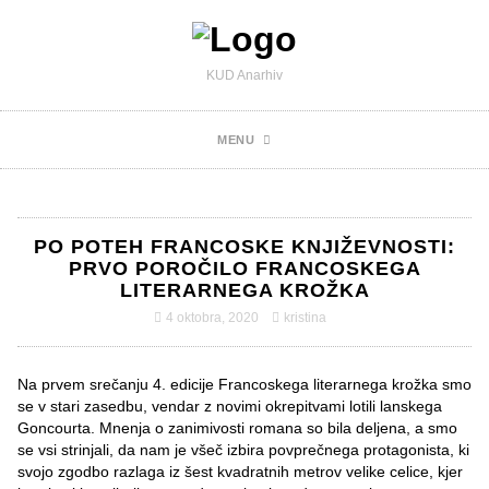
KUD Anarhiv
MENU
PO POTEH FRANCOSKE KNJIŽEVNOSTI:
PRVO POROČILO FRANCOSKEGA
LITERARNEGA KROŽKA
4 oktobra, 2020
kristina
Na prvem srečanju 4. edicije Francoskega literarnega krožka smo
se v stari zasedbu, vendar z novimi okrepitvami lotili lanskega
Goncourta. Mnenja o zanimivosti romana so bila deljena, a smo
se vsi strinjali, da nam je všeč izbira povprečnega protagonista, ki
svojo zgodbo razlaga iz šest kvadratnih metrov velike celice, kjer