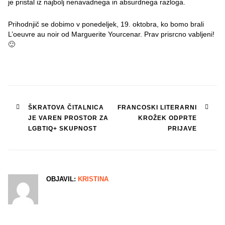
je pristal iz najbolj nenavadnega in absurdnega razloga.
Prihodnjič se dobimo v ponedeljek, 19. oktobra, ko bomo brali
L’oeuvre au noir od Marguerite Yourcenar. Prav prisrcno vabljeni!
🙂
Post
ŠKRATOVA ČITALNICA
FRANCOSKI LITERARNI
JE VAREN PROSTOR ZA
KROŽEK ODPRTE
navigation
LGBTIQ+ SKUPNOST
PRIJAVE
OBJAVIL:
KRISTINA