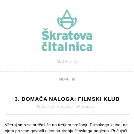
KUD Anarhiv
MENU
3. DOMAČA NALOGA: FILMSKI KLUB
25 novembra, 2014
ninacvar
Včeraj smo se srečali že na tretjem srečanju Filmskega kluba, na
njem pa smo govorili o konstruiranju filmskega pogleda. Pričujoči