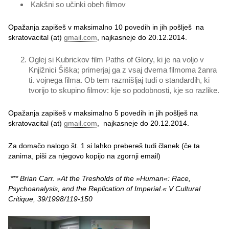
Kakšni so učinki obeh filmov
Opažanja zapišeš v maksimalno 10 povedih in jih pošlješ na
skratovacital (at)
gmail.com
, najkasneje do 20.12.2014.
Oglej si Kubrickov film Paths of Glory, ki je na voljo v
Knjižnici Šiška; primerjaj ga z vsaj dvema filmoma žanra
ti. vojnega filma. Ob tem razmišljaj tudi o standardih, ki
tvorijo to skupino filmov: kje so podobnosti, kje so razlike.
Opažanja zapišeš v maksimalno 5 povedih in jih pošlješ na
skratovacital (at)
gmail.com
, najkasneje do 20.12.2014.
Za domačo nalogo št. 1 si lahko prebereš tudi članek (če ta
zanima, piši za njegovo kopijo na zgornji email)
***
Brian Carr. »At the Tresholds of the »Human«: Race,
Psychoanalysis, and the Replication of Imperial.« V Cultural
Critique, 39/1998/119-150