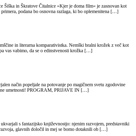
e Šiška in Škratove Čitalnice »Kjer je doma film« je zasnovan kot
ga primera, podana bo osnovna razlaga, ki bo oplemenitena […]
mščine in literarna komparativistka. Nemški bralni krožek z več kot
a vas vabimo, da se o edinstvenosti krožka […]
stvarjalen način popeljale na potovanje po magičnem svetu zgodovine
i zgodovine umetnosti! PROGRAM, PRIJAVE IN […]
 ukvarjali s fantazijsko književnostjo: njenim razvojem, predstavniki
razvoja, glavnih določil in mej se bomo dotaknili ob […]