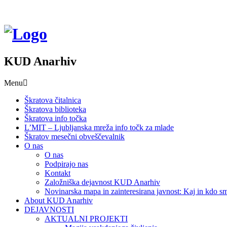
KUD Anarhiv
Menu
Škratova čitalnica
Škratova biblioteka
Škratova info točka
L’MIT – Ljubljanska mreža info točk za mlade
Škratov mesečni obveščevalnik
O nas
O nas
Podpirajo nas
Kontakt
Založniška dejavnost KUD Anarhiv
Novinarska mapa in zainteresirana javnost: Kaj in kdo
About KUD Anarhiv
DEJAVNOSTI
AKTUALNI PROJEKTI