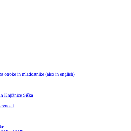
a otroke in mladostnike (also in english)
 in Knjižnice Šiška
ževnosti
ike