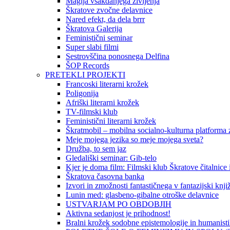
Magija vsakdanjega življenja
Škratove zvočne delavnice
Nared efekt, da dela brrr
Škratova Galerija
Feministični seminar
Super slabi filmi
Sestrovščina ponosnega Delfina
ŠOP Records
PRETEKLI PROJEKTI
Francoski literarni krožek
Poligonija
Afriški literarni krožek
TV-filmski klub
Feministični literarni krožek
Škratmobil – mobilna socialno-kulturna platforma z
Meje mojega jezika so meje mojega sveta?
Družba, to sem jaz
Gledališki seminar: Gib-telo
Kjer je doma film: Filmski klub Škratove čitalnice
Škratova časovna banka
Izvori in zmožnosti fantastičnega v fantazijski knji
Lunin med: glasbeno-gibalne otroške delavnice
USTVARJAM PO OBDOBJIH
Aktivna sedanjost je prihodnost!
Bralni krožek sodobne epistemologije in humanist