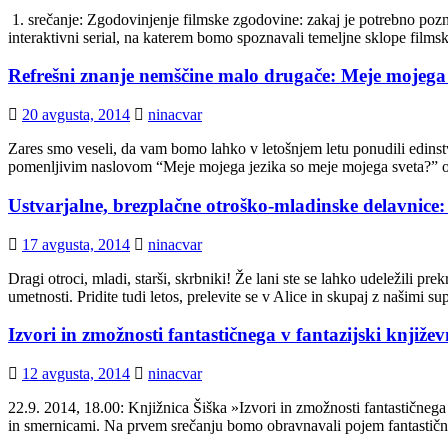
1. srečanje: Zgodovinjenje filmske zgodovine: zakaj je potrebno pozn
interaktivni serial, na katerem bomo spoznavali temeljne sklope fil
Refrešni znanje nemščine malo drugače: Meje mojega 
20 avgusta, 2014
ninacvar
Zares smo veseli, da vam bomo lahko v letošnjem letu ponudili edinstv
pomenljivim naslovom “Meje mojega jezika so meje mojega sveta?” or
Ustvarjalne, brezplačne otroško-mladinske delavnice
17 avgusta, 2014
ninacvar
Dragi otroci, mladi, starši, skrbniki! Že lani ste se lahko udeležili 
umetnosti. Pridite tudi letos, prelevite se v Alice in skupaj z naš
Izvori in zmožnosti fantastičnega v fantazijski književn
12 avgusta, 2014
ninacvar
22.9. 2014, 18.00: Knjižnica Šiška »Izvori in zmožnosti fantastičnega 
in smernicami. Na prvem srečanju bomo obravnavali pojem fantastičneg