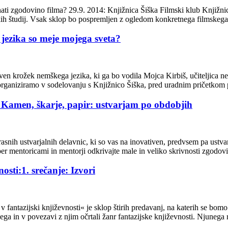
ati zgodovino filma? 29.9. 2014: Knjižnica Šiška Filmski klub Knjižnic
mskih študij. Vsak sklop bo pospremljen z ogledom konkretnega filmske
jezika so meje mojega sveta?
en krožek nemškega jezika, ki ga bo vodila Mojca Kirbiš, učiteljica ne
ganiziramo v sodelovanju s Knjižnico Šiška, pred uradnim pričetkom p
: Kamen, škarje, papir: ustvarjam po obdobjih
prekrasnih ustvarjalnih delavnic, ki so vas na inovativen, predvsem pa u
imi super mentoricami in mentorji odkrivajte male in veliko skrivnost
osti:1. srečanje: Izvori
v fantazijski književnosti« je sklop štirih predavanj, na katerih se bomo
a in v povezavi z njim očrtali žanr fantazijske književnosti. Njunega 