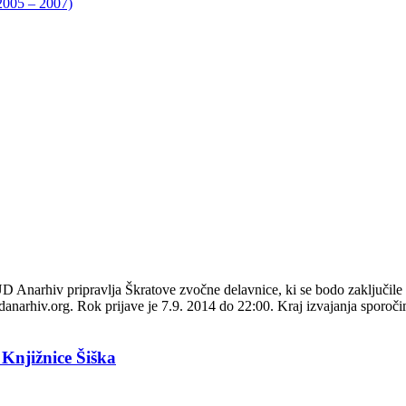
05 – 2007)
pravlja Škratove zvočne delavnice, ki se bodo zaključile z več
danarhiv.org. Rok prijave je 7.9. 2014 do 22:00. Kraj izvajanja sporo
 Knjižnice Šiška