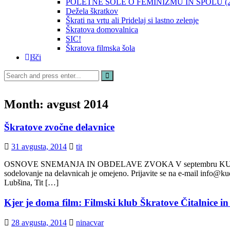
POLETNE ŠOLE O FEMINIZMU IN SPOLU (20
Dežela škratkov
Škrati na vrtu ali Pridelaj si lastno zelenje
Škratova domovalnica
SIC!
Škratova filmska šola
Išči
Search
for:
Month:
avgust 2014
Škratove zvočne delavnice
31 avgusta, 2014
tit
OSNOVE SNEMANJA IN OBDELAVE ZVOKA V septembru KUD Anarhiv pri
sodelovanje na delavnicah je omejeno. Prijavite se na e-mail info@ku
Lubšina, Tit […]
Kjer je doma film: Filmski klub Škratove Čitalnice in
28 avgusta, 2014
ninacvar