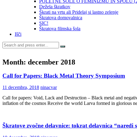
POLETNE ŠOLE O FEMINIZMU IN SPOLU (20
Dežela škratkov
Škrati na vrtu ali Pridelaj si lastno zelenje
Škratova domovalnica
SIC!
Škratova filmska šola
Išči
Search
for:
Month:
december 2018
Call for Papers: Black Metal Theory Symposium
11 decembra, 2018
ninacvar
Call for papers: Void, Lack and Destruction – Black metal and neg
inflation of the cosmos Receive the world Larva formed in glorious 
Škratove zvočne delavnice: tokrat delavnica “naredi 