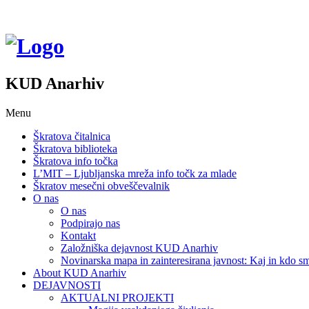
KUD Anarhiv
Menu
Škratova čitalnica
Škratova biblioteka
Škratova info točka
L’MIT – Ljubljanska mreža info točk za mlade
Škratov mesečni obveščevalnik
O nas
O nas
Podpirajo nas
Kontakt
Založniška dejavnost KUD Anarhiv
Novinarska mapa in zainteresirana javnost: Kaj in kdo
About KUD Anarhiv
DEJAVNOSTI
AKTUALNI PROJEKTI