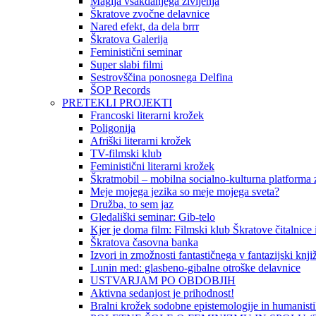
Magija vsakdanjega življenja
Škratove zvočne delavnice
Nared efekt, da dela brrr
Škratova Galerija
Feministični seminar
Super slabi filmi
Sestrovščina ponosnega Delfina
ŠOP Records
PRETEKLI PROJEKTI
Francoski literarni krožek
Poligonija
Afriški literarni krožek
TV-filmski klub
Feministični literarni krožek
Škratmobil – mobilna socialno-kulturna platforma z
Meje mojega jezika so meje mojega sveta?
Družba, to sem jaz
Gledališki seminar: Gib-telo
Kjer je doma film: Filmski klub Škratove čitalnice
Škratova časovna banka
Izvori in zmožnosti fantastičnega v fantazijski knji
Lunin med: glasbeno-gibalne otroške delavnice
USTVARJAM PO OBDOBJIH
Aktivna sedanjost je prihodnost!
Bralni krožek sodobne epistemologije in humanist