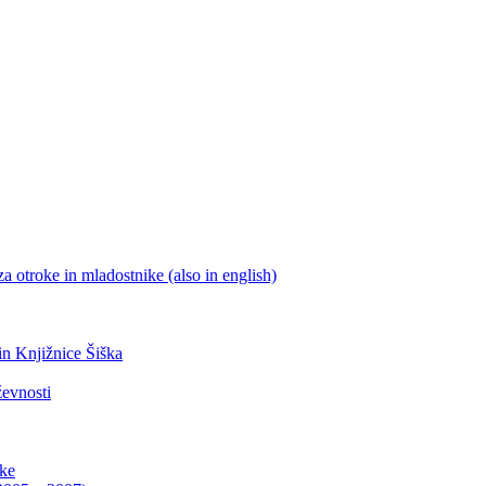
a otroke in mladostnike (also in english)
 in Knjižnice Šiška
ževnosti
ike