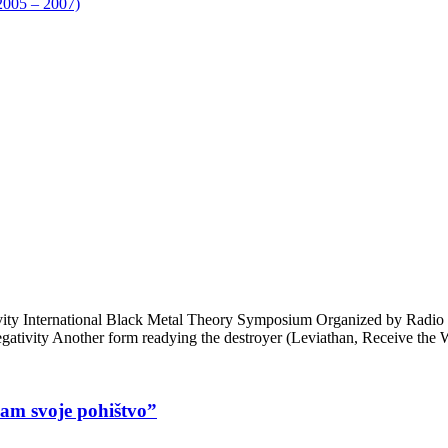
05 – 2007)
ativity International Black Metal Theory Symposium Organized by Rad
negativity Another form readying the destroyer (Leviathan, Receive the
sam svoje pohištvo”