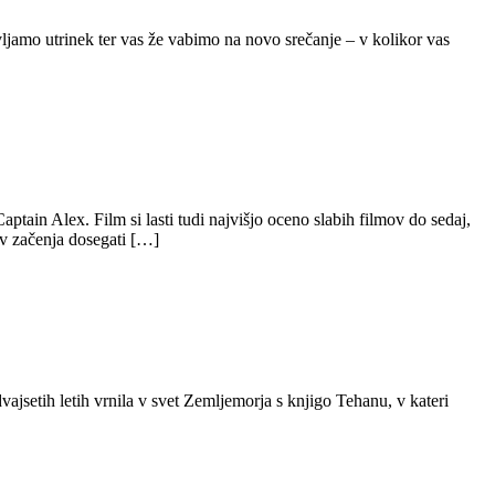
vljamo utrinek ter vas že vabimo na novo srečanje – v kolikor vas
tain Alex. Film si lasti tudi najvišjo oceno slabih filmov do sedaj,
mov začenja dosegati […]
ajsetih letih vrnila v svet Zemljemorja s knjigo Tehanu, v kateri