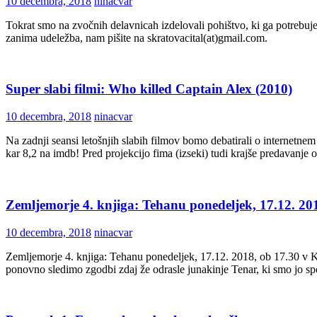
10 decembra, 2018
ninacvar
Tokrat smo na zvočnih delavnicah izdelovali pohištvo, ki ga potrebuje
zanima udeležba, nam pišite na skratovacital(at)gmail.com.
Super slabi filmi: Who killed Captain Alex (2010)
10 decembra, 2018
ninacvar
Na zadnji seansi letošnjih slabih filmov bomo debatirali o internetne
kar 8,2 na imdb! Pred projekcijo fima (izseki) tudi krajše predavanje o
Zemljemorje 4. knjiga: Tehanu ponedeljek, 17.12. 201
10 decembra, 2018
ninacvar
Zemljemorje 4. knjiga: Tehanu ponedeljek, 17.12. 2018, ob 17.30 v Knj
ponovno sledimo zgodbi zdaj že odrasle junakinje Tenar, ki smo jo sp