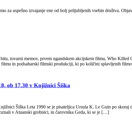
mo za uspešno izvajanje ene od bolj priljubljenih vsebin društva. Obja
m hitu, tovarni memov, prvem ugandskem akcijskem filmu, Who Killed Cap
 filmu in podsaharski filmski produkciji, ki po količini splavljenih fil
8, ob 17.30 v Knjižnici Šiška
ižnici Šiška Leta 1990 se je pisateljica Ursula K. Le Guin po skoraj dv
oznali v Atuanski grobnici, in čarovnika Geda, ki se je […]