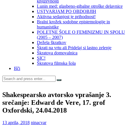
književnosti
Lunin med: glasbeno-gibalne otroške delavnice
USTVARJAM PO OBDOBJIH
Aktivna sedanjost je prihodnost!
Bralni krožek sodobne epistemologije in
humanistike
POLETNE ŠOLE O FEMINIZMU IN SPOLU
(2005 – 2007)
Dežela škratkov
Škrati na vrtu ali Pridelaj si lastno zelenje
Škratova domovalnica
SIC!
Škratova filmska šola
Išči
Search
for:
Shakespearsko avtorsko vprašanje 3.
srečanje: Edward de Vere, 17. grof
Oxfordski, 24.04.2018
13 aprila, 2018
ninacvar