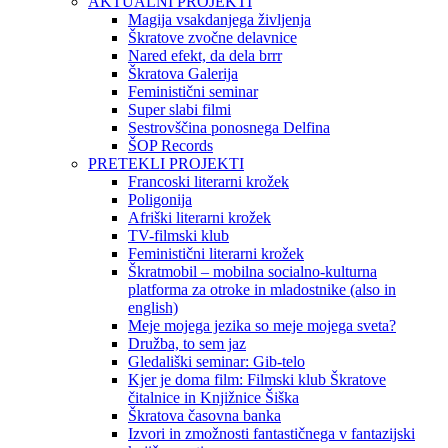
AKTUALNI PROJEKTI
Magija vsakdanjega življenja
Škratove zvočne delavnice
Nared efekt, da dela brrr
Škratova Galerija
Feministični seminar
Super slabi filmi
Sestrovščina ponosnega Delfina
ŠOP Records
PRETEKLI PROJEKTI
Francoski literarni krožek
Poligonija
Afriški literarni krožek
TV-filmski klub
Feministični literarni krožek
Škratmobil – mobilna socialno-kulturna
platforma za otroke in mladostnike (also in
english)
Meje mojega jezika so meje mojega sveta?
Družba, to sem jaz
Gledališki seminar: Gib-telo
Kjer je doma film: Filmski klub Škratove
čitalnice in Knjižnice Šiška
Škratova časovna banka
Izvori in zmožnosti fantastičnega v fantazijski