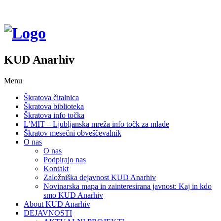
KUD Anarhiv
Menu
Škratova čitalnica
Škratova biblioteka
Škratova info točka
L’MIT – Ljubljanska mreža info točk za mlade
Škratov mesečni obveščevalnik
O nas
O nas
Podpirajo nas
Kontakt
Založniška dejavnost KUD Anarhiv
Novinarska mapa in zainteresirana javnost: Kaj in kdo
smo KUD Anarhiv
About KUD Anarhiv
DEJAVNOSTI