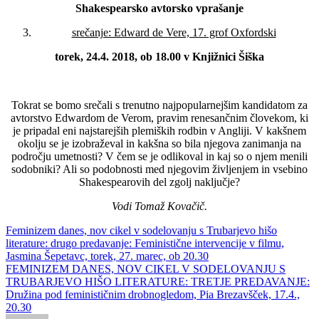
Shakespearsko avtorsko vprašanje
srečanje: Edward de Vere, 17. grof Oxfordski
torek, 24.4. 2018, ob 18.00 v Knjižnici Šiška
Tokrat se bomo srečali s trenutno najpopularnejšim kandidatom za
avtorstvo Edwardom de Verom, pravim renesančnim človekom, ki
je pripadal eni najstarejših plemiških rodbin v Angliji. V kakšnem
okolju se je izobraževal in kakšna so bila njegova zanimanja na
področju umetnosti? V čem se je odlikoval in kaj so o njem menili
sodobniki? Ali so podobnosti med njegovim življenjem in vsebino
Shakespearovih del zgolj naključje?
Vodi Tomaž Kovačič.
Post
Feminizem danes, nov cikel v sodelovanju s Trubarjevo hišo
literature: drugo predavanje: Feministične intervencije v filmu,
navigation
Jasmina Šepetavc, torek, 27. marec, ob 20.30
FEMINIZEM DANES, NOV CIKEL V SODELOVANJU S
TRUBARJEVO HIŠO LITERATURE: TRETJE PREDAVANJE:
Družina pod feminističnim drobnogledom, Pia Brezavšček, 17.4.,
20.30