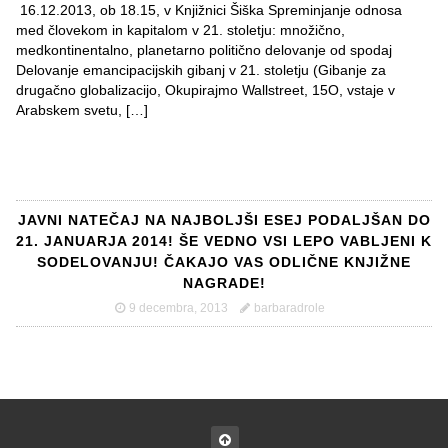
16.12.2013, ob 18.15, v Knjižnici Šiška Spreminjanje odnosa
med človekom in kapitalom v 21. stoletju: množično,
medkontinentalno, planetarno politično delovanje od spodaj
Delovanje emancipacijskih gibanj v 21. stoletju (Gibanje za
drugačno globalizacijo, Okupirajmo Wallstreet, 15O, vstaje v
Arabskem svetu, […]
JAVNI NATEČAJ NA NAJBOLJŠI ESEJ PODALJŠAN DO
21. JANUARJA 2014! ŠE VEDNO VSI LEPO VABLJENI K
SODELOVANJU! ČAKAJO VAS ODLIČNE KNJIŽNE
NAGRADE!
9 decembra, 2013
barbaradrole