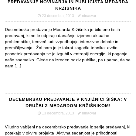
PREDAVANJE NOVINARJA IN PUBLICISTA MEDARDA
KRŽIŠNIKA
23 decembra, 2013
ninacvar
Decembrsko predavanje Medarda Kržišnika je bilo eno tistih
predavanj, ki ne le odpirajo današnje izjemno aktualne
problematike, temveč tudi vzpodbujajo intenzivne debate in
premišljevanja . Žal nam jo je tokrat zagodla tehnika: avdio
posnetek predavanja se je izgubil v entropiji energije, ki poganja
našo snemalko. Glede na izreden odziv publike, pa upamo, da se
nam […]
DECEMBRSKO PREDAVANJE V KNJIŽNICI ŠIŠKA: V
DRUŽBI Z MEDARDOM KRŽIŠNIKOM!
13 decembra, 2013
ninacvar
Vljudno vabljeni na decembrsko predavanje iz serije predavanj, ki
potekajo v okviru projekta Aktivna sedanjost je prihodnost!