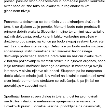
preseči pasivno vlogo opazovalcev in pomagalo postati konkretni
akter naše družbe tako na lokalnem in regionalnem kot
globalnem nivoju.
Posamezna delavnica se bo pričela z detektiranjem družbenih
tem, ki se dijakom zdijo pereče. Mentorji bodo nato predstavili
primere dobrih praks iz Slovenije in tujine ter z njimi razpravljali o
načinih delovanja, preko katerih lahko konkretno posežejo v
družbeno dogajanje, na koncu pa bodo skupaj sestavili konkreten
načrt za tovrstno intervencijo. Delavnice jim bodo nudile možnost
spoznavanja institucionalnega ter izven-institucionalnega
delovanja političnega sistema predvsem na bazični lokalni ravni.
Z boljšim poznavanjem mestnih struktur in njihovih organov, bodo
lažje razumeli možnosti lastnega delovanja in zastopanja svojih
interesov v okviru njihove skupnosti. Skupnost pa bo nasprotno
dobila aktivne mlade ljudi, ki v večini na lokalni in nacionalni ravni
sicer imajo pomembne strukture so-odločanja, ki pa jih žal ne
uporabljajo v zadostni meri.
Spodbujali bomo strpen dialog in tolerantnost ter promovirali
medkulturni dialog in mehanizme sprejemanja in varovanja
človekovih pravic. Socialne veščine, pridobljene na delavnicah,