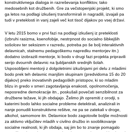
konstruktivnega dialoga in razreševanja konfliktov, tako
medosebnih kot družbenih. Gre za večstopenjski projekt, ki smo
ga letos na podlagi izkušenj transformirali in nagradili, izvajali pa
tudi v preteklosti in vanj zajeli več kot tisoč dijakov po vsej državi.
V letu 2015 bomo v prvi fazi na podlagi izkušenj iz preteklosti
(izbruhi rasizma, ksenofobije, nestrpnost do socialno šibkejših
sošolcev ter seksizem v razredu, potreba po še bolj interaktivnih
delavnicah, stalnemu pedagoškemu napredku mentorjev itn.)
dodatno izobrazili mentorje, ki bodo v drugi fazi projekta pripravili
serijo dvournih delavnic na ljubljanskih srednjih šolah.
Usposobljeni mentorji z dolgoletnimi izkušnjami pri delu z mladimi
bodo prek teh delavnic manjšim skupinam (predvidoma 15 do 20
dijakov) preko inovativnih pedagoških pristopov, ki so mladim
blizu in gredo v smeri zagotavljanja enakosti, opolnomočenja,
neposredne demokracije itn., poskušali povečati senzibilnost za
družbene težave, ki jih obdajajo. Želimo jih opremiti z orodji, s
katerimi bodo lahko socialne probleme detektirali, analizirali in
nanje ponudili konstruktivne rešitve, ne pa se zatekali v droge,
alkohol, samomore itn. Delavnice bodo zagotovile boljše možnosti
za aktivno vključitev mladih v civilno družbo in sooblikovanje
socialne realnosti, ki jih obdaja, saj jim bo to znanje pomagalo