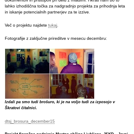
dokumentov in pristopov pri delu z mladimi. Hkrati nam bo to
lahko izhodiščna točka za nadgradnjo projekta za prihodnja leta
in iskanje potencialnih partnerjev za te izzive.
Več o projektu najdete
tukaj
.
Fotografije z zaključne prireditve v mesecu decembru:
Izdali pa smo tudi brošuro, ki je na voljo tudi za izposojo v
Škratovi čitalnici.
dtsj_brosura_december15