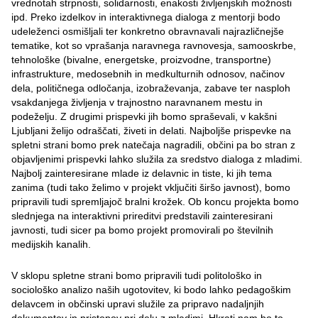
vrednotah strpnosti, solidarnosti, enakosti življenjskih možnosti
ipd. Preko izdelkov in interaktivnega dialoga z mentorji bodo
udeleženci osmišljali ter konkretno obravnavali najrazličnejše
tematike, kot so vprašanja naravnega ravnovesja, samooskrbe,
tehnološke (bivalne, energetske, proizvodne, transportne)
infrastrukture, medosebnih in medkulturnih odnosov, načinov
dela, političnega odločanja, izobraževanja, zabave ter nasploh
vsakdanjega življenja v trajnostno naravnanem mestu in
podeželju. Z drugimi prispevki jih bomo spraševali, v kakšni
Ljubljani želijo odraščati, živeti in delati. Najboljše prispevke na
spletni strani bomo prek natečaja nagradili, občini pa bo stran z
objavljenimi prispevki lahko služila za sredstvo dialoga z mladimi.
Najbolj zainteresirane mlade iz delavnic in tiste, ki jih tema
zanima (tudi tako želimo v projekt vključiti širšo javnost), bomo
pripravili tudi spremljajoč bralni krožek. Ob koncu projekta bomo
slednjega na interaktivni prireditvi predstavili zainteresirani
javnosti, tudi sicer pa bomo projekt promovirali po številnih
medijskih kanalih.
V sklopu spletne strani bomo pripravili tudi politološko in
sociološko analizo naših ugotovitev, ki bodo lahko pedagoškim
delavcem in občinski upravi služile za pripravo nadaljnjih