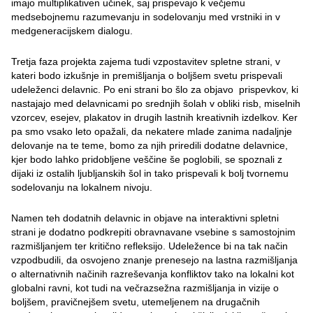
imajo multiplikativen učinek, saj prispevajo k večjemu
medsebojnemu razumevanju in sodelovanju med vrstniki in v
medgeneracijskem dialogu.
Tretja faza projekta zajema tudi vzpostavitev spletne strani, v
kateri bodo izkušnje in premišljanja o boljšem svetu prispevali
udeleženci delavnic. Po eni strani bo šlo za objavo prispevkov, ki
nastajajo med delavnicami po srednjih šolah v obliki risb, miselnih
vzorcev, esejev, plakatov in drugih lastnih kreativnih izdelkov. Ker
pa smo vsako leto opažali, da nekatere mlade zanima nadaljnje
delovanje na te teme, bomo za njih priredili dodatne delavnice,
kjer bodo lahko pridobljene veščine še poglobili, se spoznali z
dijaki iz ostalih ljubljanskih šol in tako prispevali k bolj tvornemu
sodelovanju na lokalnem nivoju.
Namen teh dodatnih delavnic in objave na interaktivni spletni
strani je dodatno podkrepiti obravnavane vsebine s samostojnim
razmišljanjem ter kritično refleksijo. Udeležence bi na tak način
vzpodbudili, da osvojeno znanje prenesejo na lastna razmišljanja
o alternativnih načinih razreševanja konfliktov tako na lokalni kot
globalni ravni, kot tudi na večrazsežna razmišljanja in vizije o
boljšem, pravičnejšem svetu, utemeljenem na drugačnih