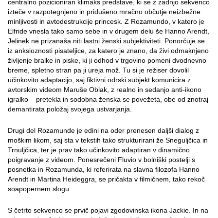
centralno pozicioniran klimaks predstave, ki se z zadnjo sekvenco
izteče v razpotegnjeno in pridušeno mračno občutje neizbežne
minljivosti in avtodestrukcije princesk. Z Rozamundo, v katero je
Elfride vnesla tako samo sebe in v drugem delu še Hanno Arendt,
Jelinek ne prizanaša niti lastni ženski subjektiviteti. Ponorčuje se
iz anksioznosti pisateljice, za katero je znano, da živi odmaknjeno
življenje bralke in piske, ki ji odhod v trgovino pomeni dvodnevno
breme, spletno stran pa ji ureja mož. Tu si je režiser dovolil
učinkovito adaptacijo, saj fiktivni odrski subjekt komunicira z
avtorskim videom Maruše Oblak, z realno in sedanjo anti-ikono
igralko – pretekla in sodobna ženska se povežeta, obe od znotraj
demantirata položaj svojega ustvarjanja.
Drugi del Rozamunde je edini na oder prenesen daljši dialog z
moškim likom, saj sta v tekstih tako strukturirani že Sneguljčica in
Trnuljčica, ter je prav tako učinkovito adaptiran v dinamično
poigravanje z videom. Ponesrečeni Fluvio v bolniški postelji s
posnetka in Rozamunda, ki referirata na slavna filozofa Hanno
Arendt in Martina Heideggra, se pričakta v filmičnem, tako rekoč
soapopernem slogu.
S četrto sekvenco se prvič pojavi zgodovinska ikona Jackie. In na