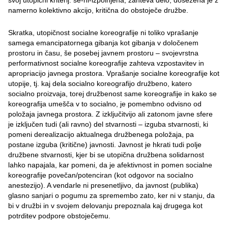
svoj utopični kriterij: še-ni-izpolnjena, zahteva delo, dosežena je z
namerno kolektivno akcijo, kritična do obstoječe družbe.
Skratka, utopičnost socialne koreografije ni toliko vprašanje
samega emancipatornega gibanja kot gibanja v določenem
prostoru in času, še posebej javnem prostoru – svojevrstna
performativnost socialne koreografije zahteva vzpostavitev in
apropriacijo javnega prostora. Vprašanje socialne koreografije kot
utopije, tj. kaj dela socialno koreografijo družbeno, katero
socialno proizvaja, torej družbenost same koreografije in kako se
koreografija umešča v to socialno, je pomembno odvisno od
položaja javnega prostora. Z izključitvijo ali zatonom javne sfere
je izključen tudi (ali ravno) del stvarnosti – izguba stvarnosti, ki
pomeni derealizacijo aktualnega družbenega položaja, pa
postane izguba (kritične) javnosti. Javnost je hkrati tudi polje
družbene stvarnosti, kjer bi se utopična družbena solidarnost
lahko napajala, kar pomeni, da je afektivnost in pomen socialne
koreografije povečan/potenciran (kot odgovor na socialno
anestezijo). A vendarle ni presenetljivo, da javnost (publika)
glasno sanjari o pogumu za spremembo zato, ker ni v stanju, da
bi v družbi in v svojem delovanju prepoznala kaj drugega kot
potrditev podpore obstoječemu.