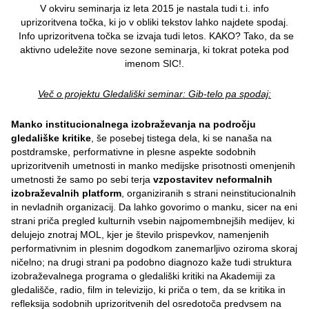
V okviru seminarja iz leta 2015 je nastala tudi t.i. info
uprizoritvena točka, ki jo v obliki tekstov lahko najdete spodaj.
Info uprizoritvena točka se izvaja tudi letos. KAKO? Tako, da se
aktivno udeležite nove sezone seminarja, ki tokrat poteka pod
imenom SIC!.
Več o projektu Gledališki seminar: Gib-telo pa spodaj:
Manko institucionalnega izobraževanja na področju
gledališke kritike
, še posebej tistega dela, ki se nanaša na
postdramske, performativne in plesne aspekte sodobnih
uprizoritvenih umetnosti in manko medijske prisotnosti omenjenih
umetnosti že samo po sebi terja
vzpostavitev neformalnih
izobraževalnih platform
, organiziranih s strani neinstitucionalnih
in nevladnih organizacij. Da lahko govorimo o manku, sicer na eni
strani priča pregled kulturnih vsebin najpomembnejših medijev, ki
delujejo znotraj MOL, kjer je število prispevkov, namenjenih
performativnim in plesnim dogodkom zanemarljivo oziroma skoraj
ničelno; na drugi strani pa podobno diagnozo kaže tudi struktura
izobraževalnega programa o gledališki kritiki na Akademiji za
gledališče, radio, film in televizijo, ki priča o tem, da se kritika in
refleksija sodobnih uprizoritvenih del osredotoča predvsem na