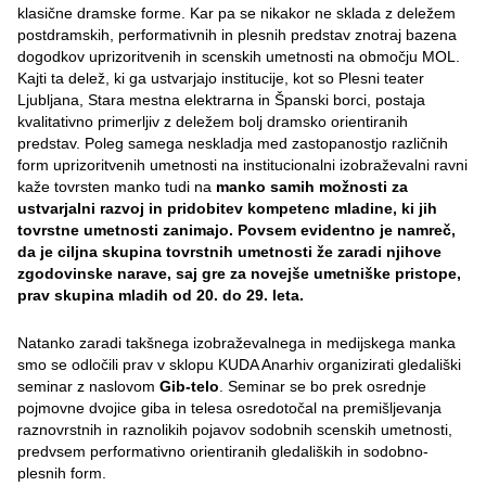
klasične dramske forme. Kar pa se nikakor ne sklada z deležem
postdramskih, performativnih in plesnih predstav znotraj bazena
dogodkov uprizoritvenih in scenskih umetnosti na območju MOL.
Kajti ta delež, ki ga ustvarjajo institucije, kot so Plesni teater
Ljubljana, Stara mestna elektrarna in Španski borci, postaja
kvalitativno primerljiv z deležem bolj dramsko orientiranih
predstav. Poleg samega neskladja med zastopanostjo različnih
form uprizoritvenih umetnosti na institucionalni izobraževalni ravni
kaže tovrsten manko tudi na
manko samih možnosti za
ustvarjalni razvoj in pridobitev kompetenc
mladine, ki jih
tovrstne umetnosti zanimajo.
Povsem evidentno je namreč,
da je ciljna skupina tovrstnih umetnosti že zaradi njihove
zgodovinske narave, saj gre za novejše umetniške pristope,
prav skupina mladih od 20. do 29. leta.
Natanko zaradi takšnega izobraževalnega in medijskega manka
smo se odločili prav v sklopu KUDA Anarhiv organizirati gledališki
seminar z naslovom
Gib-telo
. Seminar se bo prek osrednje
pojmovne dvojice giba in telesa osredotočal na premišljevanja
raznovrstnih in raznolikih pojavov sodobnih scenskih umetnosti,
predvsem performativno orientiranih gledaliških in sodobno-
plesnih form.