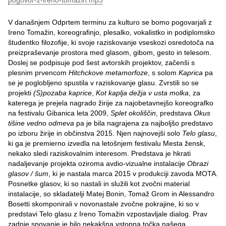
pogovor-z-ireno-tomažin.mp3
V današnjem Odprtem terminu za kulturo se bomo pogovarjali z
Ireno Tomažin, koreografinjo, plesalko, vokalistko in podiplomsko
študentko filozofije, ki svoje raziskovanje vseskozi osredotoča na
preizpraševanje prostora med glasom, gibom, gesto in telesom.
Doslej se podpisuje pod šest avtorskih projektov, začenši s
plesnim prvencom
Hitchckove metamorfoze
, s solom
Kaprica
pa
se je poglobljeno spustila v raziskovanje glasu. Zvrstili so se
projekti
(S)pozaba kaprice
,
Kot kaplja dežja v usta molka
, za
katerega je prejela nagrado žirije za najobetavnejšo koreografko
na festivalu Gibanica leta 2009,
Splet okoliščin
, predstava
Okus
tišine vedno odmeva
pa je bila nagrajena za najboljšo predstavo
po izboru žirije in občinstva 2015. Njen najnovejši solo
Telo glasu
,
ki ga je premierno izvedla na letošnjem festivalu Mesta žensk,
nekako sledi raziskovalnim interesom. Predstava je hkrati
nadaljevanje projekta oziroma avdio-vizualne instalacije
Obrazi
glasov / šum
, ki je nastala marca 2015 v produkciji zavoda MOTA.
Posnetke glasov, ki so nastali in služili kot zvočni material
instalacije, so skladatelji Matej Bonin, Tomaž Grom in Alessandro
Bosetti skomponirali v novonastale zvočne pokrajine, ki so v
predstavi Telo glasu z Ireno Tomažin vzpostavljale dialog. Prav
zadnje snovanje je bilo nekakšna vstopna točka našega