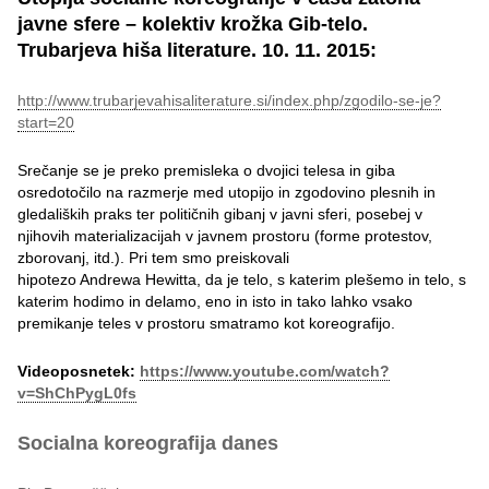
javne sfere – kolektiv krožka Gib-telo.
Trubarjeva hiša literature. 10. 11. 2015:
http://www.trubarjevahisaliterature.si/index.php/zgodilo-se-je?
start=20
Srečanje se je preko premisleka o dvojici telesa in giba
osredotočilo na razmerje med utopijo in zgodovino plesnih in
gledaliških praks ter političnih gibanj v javni sferi, posebej v
njihovih materializacijah v javnem prostoru (forme protestov,
zborovanj, itd.). Pri tem smo preiskovali
hipotezo Andrewa Hewitta, da je telo, s katerim plešemo in telo, s
katerim hodimo in delamo, eno in isto in tako lahko vsako
premikanje teles v prostoru smatramo kot koreografijo.
Videoposnetek:
https://www.youtube.com/watch?
v=ShChPygL0fs
Socialna koreografija danes