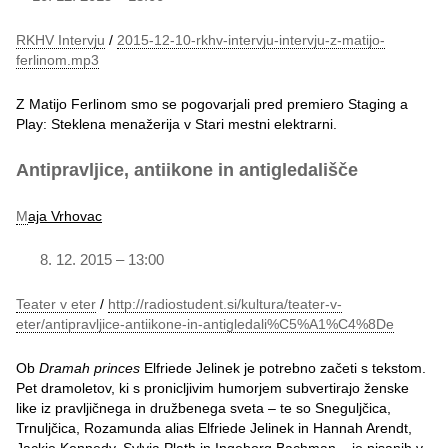
RKHV Intervj
u
/
2015-12-10-rkhv-intervju-intervju-z-matijo-
ferlinom.mp3
Z Matijo Ferlinom smo se pogovarjali pred premiero Staging a
Play: Steklena menažerija v Stari mestni elektrarni.
Antipravljice, antiikone in antigledališče
M
aja Vrhovac
12. 2015 – 13:00
Teater v eter
/
http://radiostudent.si/kultura/teater-v-
eter/antipravljice-antiikone-in-antigledali%C5%A1%C4%8De
Ob
Dramah princes
Elfriede Jelinek je potrebno začeti s tekstom.
Pet dramoletov, ki s pronicljivim humorjem subvertirajo ženske
like iz pravljičnega in družbenega sveta – te so Sneguljčica,
Trnuljčica, Rozamunda alias Elfriede Jelinek in Hannah Arendt,