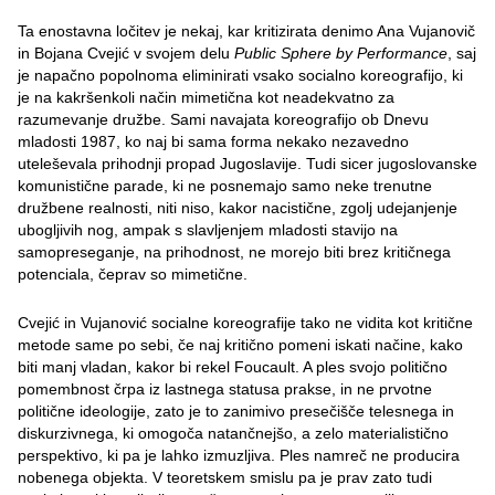
Ta enostavna ločitev je nekaj, kar kritizirata denimo Ana Vujanovič
in Bojana Cvejić v svojem delu
Public Sphere by Performance
, saj
je napačno popolnoma eliminirati vsako socialno koreografijo, ki
je na kakršenkoli način mimetična kot neadekvatno za
razumevanje družbe. Sami navajata koreografijo ob Dnevu
mladosti 1987, ko naj bi sama forma nekako nezavedno
uteleševala prihodnji propad Jugoslavije. Tudi sicer jugoslovanske
komunistične parade, ki ne posnemajo samo neke trenutne
družbene realnosti, niti niso, kakor nacistične, zgolj udejanjenje
ubogljivih nog, ampak s slavljenjem mladosti stavijo na
samopreseganje, na prihodnost, ne morejo biti brez kritičnega
potenciala, čeprav so mimetične.
Cvejić in Vujanović socialne koreografije tako ne vidita kot kritične
metode same po sebi, če naj kritično pomeni iskati načine, kako
biti manj vladan, kakor bi rekel Foucault. A ples svojo politično
pomembnost črpa iz lastnega statusa prakse, in ne prvotne
politične ideologije, zato je to zanimivo presečišče telesnega in
diskurzivnega, ki omogoča natančnejšo, a zelo materialistično
perspektivo, ki pa je lahko izmuzljiva. Ples namreč ne producira
nobenega objekta. V teoretskem smislu pa je prav zato tudi