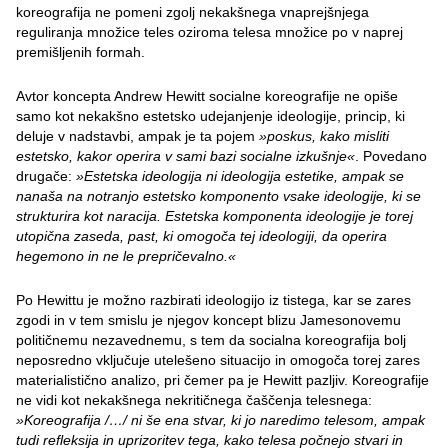
koreografija ne pomeni zgolj nekakšnega vnaprejšnjega
reguliranja množice teles oziroma telesa množice po v naprej
premišljenih formah.
Avtor koncepta Andrew Hewitt socialne koreografije ne opiše
samo kot nekakšno estetsko udejanjenje ideologije, princip, ki
deluje v nadstavbi, ampak je ta pojem
»poskus, kako misliti
estetsko, kakor operira v sami bazi socialne izkušnje«
. Povedano
drugače:
»Estetska ideologija ni ideologija estetike, ampak se
nanaša na notranjo estetsko komponento vsake ideologije, ki se
strukturira kot naracija. Estetska komponenta ideologije je torej
utopična zaseda, past, ki omogoča tej ideologiji, da operira
hegemono in ne le prepričevalno.«
Po Hewittu je možno razbirati ideologijo iz tistega, kar se zares
zgodi in v tem smislu je njegov koncept blizu Jamesonovemu
političnemu nezavednemu, s tem da socialna koreografija bolj
neposredno vključuje utelešeno situacijo in omogoča torej zares
materialistično analizo, pri čemer pa je Hewitt pazljiv. Koreografije
ne vidi kot nekakšnega nekritičnega čaščenja telesnega:
»Koreografija /…/ ni še ena stvar, ki jo naredimo telesom, ampak
tudi refleksija in uprizoritev tega, kako telesa počnejo stvari in