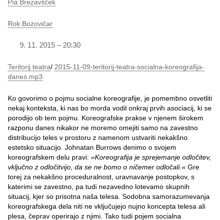
Pia Brezavšček
Rok Bozovičar
11. 2015 – 20:30
Teritorij teatra
/
2015-11-09-teritorij-teatra-socialna-koreografija-
danes.mp3
Ko govorimo o pojmu socialne koreografije, je pomembno osvetliti
nekaj konteksta, ki nas bo morda vodil onkraj prvih asociacij, ki se
porodijo ob tem pojmu. Koreografske prakse v njenem širokem
razponu danes nikakor ne moremo omejiti samo na zavestno
distribucijo teles v prostoru z namenom ustvariti nekakšno
estetsko situacijo. Johnatan Burrows denimo o svojem
koreografskem delu pravi:
»Koreografija je sprejemanje odločitev,
vključno z odločitvijo, da se ne bomo o ničemer odločali.«
Gre
torej za nekakšno proceduralnost, uravnavanje postopkov, s
katerimi se zavestno, pa tudi nezavedno lotevamo skupnih
situacij, kjer so prisotna naša telesa. Sodobna samorazumevanja
koreografskega dela niti ne vključujejo nujno koncepta telesa ali
plesa, čeprav operirajo z njimi. Tako tudi pojem socialna