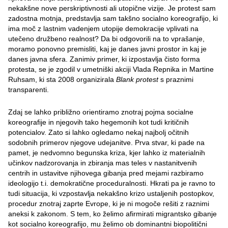
nekakšne nove perskriptivnosti ali utopične vizije. Je protest sam
zadostna motnja, predstavlja sam takšno socialno koreografijo, ki
ima moč z lastnim vadenjem utopije demokracije vplivati na
utečeno družbeno realnost? Da bi odgovorili na to vprašanje,
moramo ponovno premisliti, kaj je danes javni prostor in kaj je
danes javna sfera. Zanimiv primer, ki izpostavlja čisto forma
protesta, se je zgodil v umetniški akciji Vlada Repnika in Martine
Ruhsam, ki sta 2008 organizirala
Blank protest
s praznimi
transparenti.
Zdaj se lahko približno orientiramo znotraj pojma socialne
koreografije in njegovih tako hegemonih kot tudi kritičnih
potencialov. Zato si lahko ogledamo nekaj najbolj očitnih
sodobnih primerov njegove udejanitve. Prva stvar, ki pade na
pamet, je nedvomno begunska kriza, kjer lahko iz materialnih
učinkov nadzorovanja in zbiranja mas teles v nastanitvenih
centrih in ustavitve njihovega gibanja pred mejami razbiramo
ideologijo t.i. demokratične proceduralnosti. Hkrati pa je ravno to
tudi situacija, ki vzpostavlja nekakšno krizo ustaljenih postopkov,
procedur znotraj zaprte Evrope, ki je ni mogoče rešiti z raznimi
aneksi k zakonom. S tem, ko želimo afirmirati migrantsko gibanje
kot socialno koreografijo, mu želimo ob dominantni biopolitični