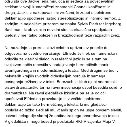
odru sta dve Jackie, ena mirujoča in sedeča za povečevalnim
steklom v svoji izumetničeni znameniti Chanel ikoničnosti in
druga, Jackie z nakupovalnimi vrečami, ki zopet s pohitreno
deklamacijo spodnese lastno stereotipizacijo in intimno nemoč. Z
zadnjim in najdaljšim prizorom nastopita Sylvia Plath ter Ingeborg
Bachman, ki ob vidni in nevidni steni sarkastično spodjedata
ujetost v mentalno bolezen in brezizhodnost teže razpadlih zvez.
Ne nazadnje ta prerez skozi celotno uprizoritev pripelje do
odgovora na uvodno vprašanje. Elfriede Jelinek se namensko ni
odločila za klasični dialog in realistični jezik in se s tem na
svojstven način umestila v nadaljevanje hermetičnih manir
avantgardnega in modernističnega teatra. Med drugim se tudi v
nekaterih krajših uvodnih didaskalijah norčuje iz samega
poseganja režiserjev v tekst. Borczuch je kljub njeni nedramski
pisavi dramaturško ter na ravni inscenacije uspel besedila solidno
dramatizirati. Na ravni gledališke izkušnje pa se je odločil
upoštevati Elfriedino provokacijo in z večidel pohitreno
deklamacijo že tako hermetičnega teksta, ki mu gledalec-
poslušalec težko sledi ali mu včasih sploh ne uspe povsem slediti,
ustvaril nelagodje skoraj že antiteatralnega posredovanja teksta.
V gledališču mnogo besed je poslušala RKHV vajenka Maja V.