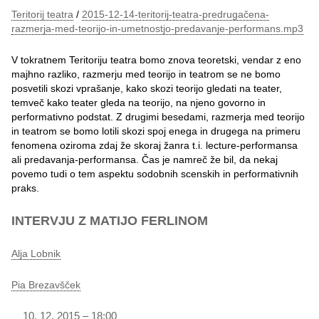
Teritorij teatra
/
2015-12-14-teritorij-teatra-predrugačena-
razmerja-med-teorijo-in-umetnostjo-predavanje-performans.mp3
V tokratnem Teritoriju teatra bomo znova teoretski, vendar z eno
majhno razliko, razmerju med teorijo in teatrom se ne bomo
posvetili skozi vprašanje, kako skozi teorijo gledati na teater,
temveč kako teater gleda na teorijo, na njeno govorno in
performativno podstat. Z drugimi besedami, razmerja med teorijo
in teatrom se bomo lotili skozi spoj enega in drugega na primeru
fenomena oziroma zdaj že skoraj žanra t.i. lecture-performansa
ali predavanja-performansa. Čas je namreč že bil, da nekaj
povemo tudi o tem aspektu sodobnih scenskih in performativnih
praks.
INTERVJU Z MATIJO FERLINOM
Alja Lobnik
Pia Brezavšček
12. 2015 – 18:00