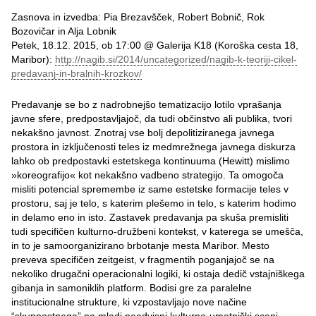
Zasnova in izvedba: Pia Brezavšček, Robert Bobnič, Rok
Bozovičar in Alja Lobnik
Petek, 18.12. 2015, ob 17:00 @ Galerija K18 (Koroška cesta 18,
Maribor):
http://nagib.si/2014/uncategorized/nagib-k-teoriji-cikel-
predavanj-in-bralnih-krozkov/
Predavanje se bo z nadrobnejšo tematizacijo lotilo vprašanja
javne sfere, predpostavljajoč, da tudi občinstvo ali publika, tvori
nekakšno javnost. Znotraj vse bolj depolitiziranega javnega
prostora in izključenosti teles iz medmrežnega javnega diskurza
lahko ob predpostavki estetskega kontinuuma (Hewitt) mislimo
»koreografijo« kot nekakšno vadbeno strategijo. Ta omogoča
misliti potencial spremembe iz same estetske formacije teles v
prostoru, saj je telo, s katerim plešemo in telo, s katerim hodimo
in delamo eno in isto. Zastavek predavanja pa skuša premisliti
tudi specifičen kulturno-družbeni kontekst, v katerega se umešča,
in to je samoorganizirano brbotanje mesta Maribor. Mesto
preveva specifičen zeitgeist, v fragmentih poganjajoč se na
nekoliko drugačni operacionalni logiki, ki ostaja dedič vstajniškega
gibanja in samoniklih platform. Bodisi gre za paralelne
institucionalne strukture, ki vzpostavljajo nove načine