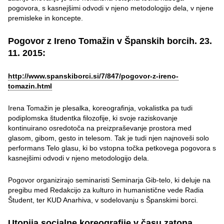
pogovora, s kasnejšimi odvodi v njeno metodologijo dela, v njene
premisleke in koncepte.
Pogovor z Ireno Tomažin v Španskih borcih. 23.
11. 2015:
http://www.spanskiborci.si/7/847/pogovor-z-ireno-
tomazin.html
Irena Tomažin je plesalka, koreografinja, vokalistka pa tudi
podiplomska študentka filozofije, ki svoje raziskovanje
kontinuirano osredotoča na preizpraševanje prostora med
glasom, gibom, gesto in telesom. Tak je tudi njen najnoveši solo
performans Telo glasu, ki bo vstopna točka petkovega pogovora s
kasnejšimi odvodi v njeno metodologijo dela.
Pogovor organizirajo seminaristi Seminarja Gib-telo, ki deluje na
pregibu med Redakcijo za kulturo in humanistične vede Radia
Študent, ter KUD Anarhiva, v sodelovanju s Španskimi borci.
Utopija socialne koreografije v času zatona