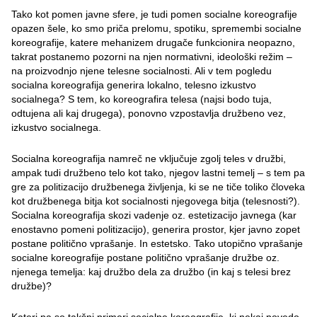
Tako kot pomen javne sfere, je tudi pomen socialne koreografije
opazen šele, ko smo priča prelomu, spotiku, spremembi socialne
koreografije, katere mehanizem drugače funkcionira neopazno,
takrat postanemo pozorni na njen normativni, ideološki režim –
na proizvodnjo njene telesne socialnosti. Ali v tem pogledu
socialna koreografija generira lokalno, telesno izkustvo
socialnega? S tem, ko koreografira telesa (najsi bodo tuja,
odtujena ali kaj drugega), ponovno vzpostavlja družbeno vez,
izkustvo socialnega.
Socialna koreografija namreč ne vključuje zgolj teles v družbi,
ampak tudi družbeno telo kot tako, njegov lastni temelj – s tem pa
gre za politizacijo družbenega življenja, ki se ne tiče toliko človeka
kot družbenega bitja kot socialnosti njegovega bitja (telesnosti?).
Socialna koreografija skozi vadenje oz. estetizacijo javnega (kar
enostavno pomeni politizacijo), generira prostor, kjer javno zopet
postane politično vprašanje. In estetsko. Tako utopično vprašanje
socialne koreografije postane politično vprašanje družbe oz.
njenega temelja: kaj družbo dela za družbo (in kaj s telesi brez
družbe)?