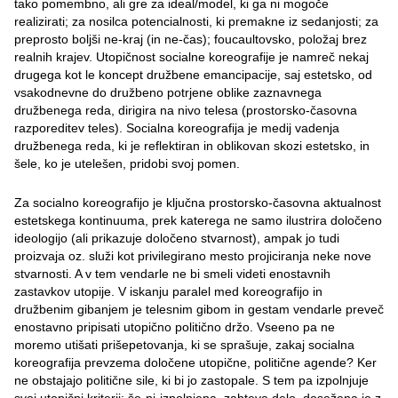
tako pomembno, ali gre za ideal/model, ki ga ni mogoče
realizirati; za nosilca potencialnosti, ki premakne iz sedanjosti; za
preprosto boljši ne-kraj (in ne-čas); foucaultovsko, položaj brez
realnih krajev. Utopičnost socialne koreografije je namreč nekaj
drugega kot le koncept družbene emancipacije, saj estetsko, od
vsakodnevne do družbeno potrjene oblike zaznavnega
družbenega reda, dirigira na nivo telesa (prostorsko-časovna
razporeditev teles). Socialna koreografija je medij vadenja
družbenega reda, ki je reflektiran in oblikovan skozi estetsko, in
šele, ko je utelešen, pridobi svoj pomen.
Za socialno koreografijo je ključna prostorsko-časovna aktualnost
estetskega kontinuuma, prek katerega ne samo ilustrira določeno
ideologijo (ali prikazuje določeno stvarnost), ampak jo tudi
proizvaja oz. služi kot privilegirano mesto projiciranja neke nove
stvarnosti. A v tem vendarle ne bi smeli videti enostavnih
zastavkov utopije. V iskanju paralel med koreografijo in
družbenim gibanjem je telesnim gibom in gestam vendarle preveč
enostavno pripisati utopično politično držo. Vseeno pa ne
moremo utišati prišepetovanja, ki se sprašuje, zakaj socialna
koreografija prevzema določene utopične, politične agende? Ker
ne obstajajo politične sile, ki bi jo zastopale. S tem pa izpolnjuje