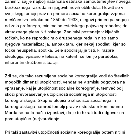
zanimiv, saj je najbolj natančna estetska samoutemeljitev novega
buržoaznega razreda in njegovih novih oblik dela. Hewitt se v
svoji knjigi omeji prav na primere socialne koreografije vzpona
meščanstva nekako od 1850 do 1933, njegovi primeri pa segajo
od zelo profanega, minimalno estetskega pojava sprehodov, do
virtuoznega plesa Nižinskega. Zanimivi postanejo v ključnih
točkah, ko ne reproducirajo družbenega reda in niso samo
njegova materializacija, ampak tam, kjer nekaj spodleti, kjer so
točke neuspeha, spotika. Šele spodrsljaj je tisti, ki razpre
ideologijo, vpisano v telesa, na katerih se lomijo paradoksi,
inherentni družbeni situaciji.
Zdi se, da tako razumljena socialna koreografija vodi do številnih
mogočih dimenzij utopičnosti, vendar ne v smislu odgovora na
vprašanje, kaj je utopičnost socialne koreografije, temveč bolj
skozi prevpraševanje utopičnosti socialnega in utopičnosti
koreografskega. Skupno utopično izhodišče socialnega in
koreografskega namreč temelji prav v estetskem kontinuumu.
Morda se na ta način izpostavi, da je to hkrati tudi odgovor na
prvo utopično (ne)vprašanje.
Pri taki zastavitvi utopičnosti socialne koreografije potem niti ni