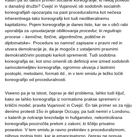
Kateri pa so takšni primeri socialne koreografije, ki nekaj povedo
o današnji družbi? Cvejić in Vujanović ob sodobnih socialnih
koreografijah opozarjata na past proceduralizma kot nečesa
inherentnega tako koreografiji kot tudi neoliberalnemu
kapitalizmu. Pojem koreografije je danes tisto, kar se v obči rabi
uporablja za
»poudarjanje oblikovanja procedur, ki regulirajo
procese – kemične, fizične, algoritmične, politične in
diplomatske«
. Procedure so namreč zapisane v pravni red in
utvara demokracije je, da je mogoče z ustaljenimi pravnimi
demokratičnimi postopki karkoli spremeniti. Tudi sodobna
koreografija se, kot smo omenili ob definiciji ene izmed sodobnih
samoutemeljitev koreografije, ogromno ukvarja z lastnimi
postopki, metodami, formati itd., in v tem smislu je težko ločiti
koreografijo od proceduralnosti.
Vseeno pa je ta istost, čeprav je del problema, lahko tudi ključ,
kako se lahko koreografija iz normativne prakse spremeni v
kritični model, pravita Vujanović in Cvejić. En tak primer so za njiju
denimo protesti 15o in gibanje Occupy, pa tudi nemiri v Londonu,
v katerih je notranje brezvladje in huliganstvo, nekontrolirana
koreografija povzročila prelom z zakoni, ki ščitijo privatno
posestvo. V tem smislu je ravno prekinitev s proceduralizmom,
njihova motnja tisto, kar je emancipatorno, čeprav ne ponuja