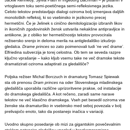
Jackie Kennedy, Sylvia Plath in Ingeborg Bachman – je pisanih v
vrtoglavem toku semi-poetičnega semi-refleksivnega jezika.
Celoto tekstov predstavljajo dialogi oziroma bolj izmenjava daljših
monoloških refleksij, ki so vsebinsko in jezikovno precej
hermetični. Če je Jelinek s cinično demitologizacijo izbranih likov
in ikoničnih zgodovinskih žensk ustvarila nekakšne antipravljice in
antiikone, je z obliko ter hermetičnostjo tekstov provocirala
režisersko srenjo in deloma merila na antigledališko izkušnjo
gledalca.
Drame princes
so zato poimenovali tudi ‘ne več drame’.
Elfriedina subverzija je torej celostna. Ob tem se seveda razpre
ključno vprašanje – kako kljub vsemu take ne več dramske tekste
dramatizirati oziroma adaptirati za gledališče?
Poljska režiser Michal Borczuch in dramaturg Tomasz Spiewak
sta ob prenosu
Dram princes
na oder Slovenskega mladinskega
gledališča uporabila različne uprizoritvene prakse, od instalacije
do dramskega gledališča. A kot rečeno, zaradi same narave
tekstov ne več klasično dramskega. Vseh pet besedil oziroma vse
ženske sta dramaturško in vsebinsko med seboj povezala v bolj
prelivajočo enoto, tako da postanejo inačica v variaciji.
Uvodno skupno posedanje ob mizi za gigantskim povečevalnim