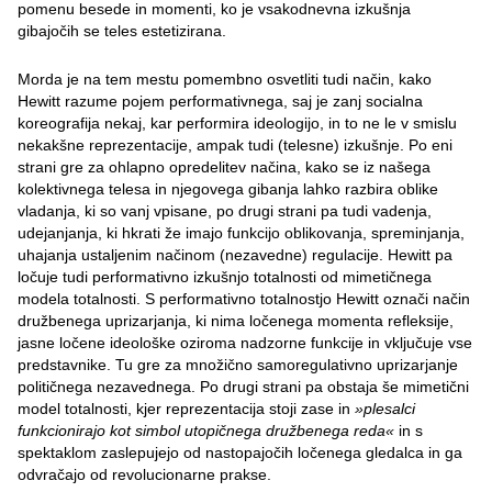
pomenu besede in momenti, ko je vsakodnevna izkušnja
gibajočih se teles estetizirana.
Morda je na tem mestu pomembno osvetliti tudi način, kako
Hewitt razume pojem performativnega, saj je zanj socialna
koreografija nekaj, kar performira ideologijo, in to ne le v smislu
nekakšne reprezentacije, ampak tudi (telesne) izkušnje. Po eni
strani gre za ohlapno opredelitev načina, kako se iz našega
kolektivnega telesa in njegovega gibanja lahko razbira oblike
vladanja, ki so vanj vpisane, po drugi strani pa tudi vadenja,
udejanjanja, ki hkrati že imajo funkcijo oblikovanja, spreminjanja,
uhajanja ustaljenim načinom (nezavedne) regulacije. Hewitt pa
ločuje tudi performativno izkušnjo totalnosti od mimetičnega
modela totalnosti. S performativno totalnostjo Hewitt označi način
družbenega uprizarjanja, ki nima ločenega momenta refleksije,
jasne ločene ideološke oziroma nadzorne funkcije in vključuje vse
predstavnike. Tu gre za množično samoregulativno uprizarjanje
političnega nezavednega. Po drugi strani pa obstaja še mimetični
model totalnosti, kjer reprezentacija stoji zase in
»plesalci
funkcionirajo kot simbol utopičnega družbenega reda«
in s
spektaklom zaslepujejo od nastopajočih ločenega gledalca in ga
odvračajo od revolucionarne prakse.