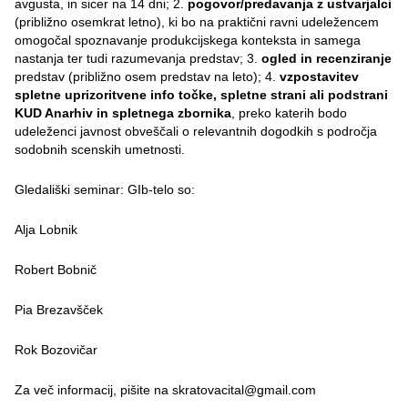
avgusta, in sicer na 14 dni; 2.
pogovor/predavanja z ustvarjalci
(približno osemkrat letno), ki bo na praktični ravni udeležencem
omogočal spoznavanje produkcijskega konteksta in samega
nastanja ter tudi razumevanja predstav; 3.
ogled in recenziranje
predstav (približno osem predstav na leto); 4.
vzpostavitev
spletne uprizoritvene info točke, spletne strani ali podstrani
KUD Anarhiv in spletnega zbornika
, preko katerih bodo
udeleženci javnost obveščali o relevantnih dogodkih s področja
sodobnih scenskih umetnosti.
Gledališki seminar: GIb-telo so:
Alja Lobnik
Robert Bobnič
Pia Brezavšček
Rok Bozovičar
Za več informacij, pišite na skratovacital@gmail.com