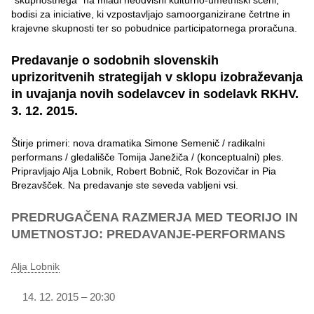
“skupnostnega” na mladi neodvisni kulturno-umetniški sceni,
bodisi za iniciative, ki vzpostavljajo samoorganizirane četrtne in
krajevne skupnosti ter so pobudnice participatornega proračuna.
Predavanje o sodobnih slovenskih
uprizoritvenih strategijah v sklopu izobraževanja
in uvajanja novih sodelavcev in sodelavk RKHV.
3. 12. 2015.
Štirje primeri: nova dramatika Simone Semenič / radikalni
performans / gledališče Tomija Janežiča / (konceptualni) ples.
Pripravljajo Alja Lobnik, Robert Bobnič, Rok Bozovičar in Pia
Brezavšček. Na predavanje ste seveda vabljeni vsi.
PREDRUGAČENA RAZMERJA MED TEORIJO IN
UMETNOSTJO: PREDAVANJE-PERFORMANS
Alja Lobnik
12. 2015 – 20:30