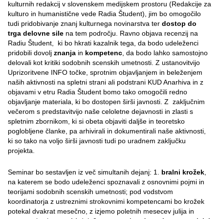
kulturnih redakcij v slovenskem medijskem prostoru (Redakcije za
kulturo in humanistične vede Radia Študent), jim bo omogočilo
tudi pridobivanje znanj kulturnega novinarstva ter
dostop do
trga delovne sile
na tem področju. Ravno objava recenzij na
Radiu Študent, ki bo hkrati kazalnik tega, da bodo udeleženci
pridobili dovolj
znanja
in
kompetenc
, da bodo lahko samostojno
delovali kot kritiki sodobnih scenskih umetnosti. Z ustanovitvijo
Uprizoritvene INFO točke, sprotnim objavljanjem in beleženjem
naših aktivnosti na spletni strani ali podstrani KUD Anarhiva in z
objavami v etru Radia Študent bomo tako omogočili redno
objavljanje materiala, ki bo dostopen širši javnosti. Z zaključnim
večerom s predstavitvijo naše celoletne dejavnosti in zlasti s
spletnim zbornikom, ki si obeta objaviti daljše in teoretsko
poglobljene članke, pa arhivirali in dokumentirali naše aktivnosti,
ki so tako na voljo širši javnosti tudi po uradnem zaključku
projekta.
Seminar bo sestavljen iz več simultanih dejanj: 1.
bralni krožek
,
na katerem se bodo udeleženci spoznavali z osnovnimi pojmi in
teorijami sodobnih scenskih umetnosti; pod vodstvom
koordinatorja z ustreznimi strokovnimi kompetencami bo krožek
potekal dvakrat mesečno, z izjemo poletnih mesecev julija in