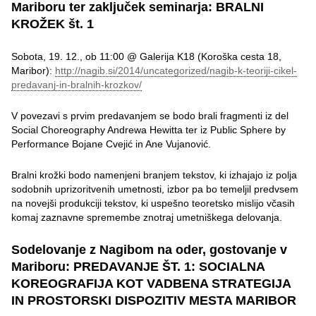
Mariboru ter zaključek seminarja: BRALNI
KROŽEK št. 1
Sobota, 19. 12., ob 11:00 @ Galerija K18 (Koroška cesta 18,
Maribor):
http://nagib.si/2014/uncategorized/nagib-k-teoriji-cikel-
predavanj-in-bralnih-krozkov/
V povezavi s prvim predavanjem se bodo brali fragmenti iz del
Social Choreography Andrewa Hewitta ter iz Public Sphere by
Performance Bojane Cvejić in Ane Vujanović.
Bralni krožki bodo namenjeni branjem tekstov, ki izhajajo iz polja
sodobnih uprizoritvenih umetnosti, izbor pa bo temeljil predvsem
na novejši produkciji tekstov, ki uspešno teoretsko mislijo včasih
komaj zaznavne spremembe znotraj umetniškega delovanja.
Sodelovanje z Nagibom na oder, gostovanje v
Mariboru: PREDAVANJE ŠT. 1: SOCIALNA
KOREOGRAFIJA KOT VADBENA STRATEGIJA
IN PROSTORSKI DISPOZITIV MESTA MARIBOR