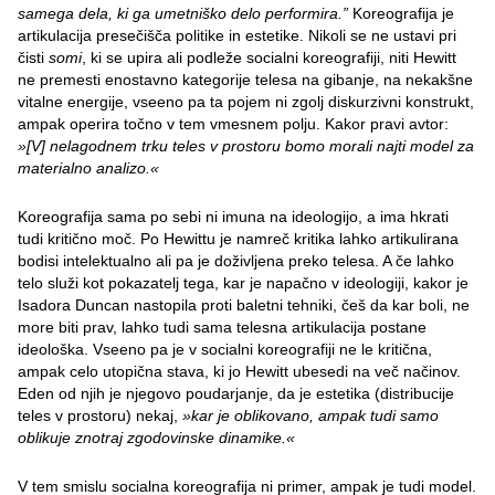
samega dela, ki ga umetniško delo performira.”
Koreografija je
artikulacija presečišča politike in estetike. Nikoli se ne ustavi pri
čisti
somi
, ki se upira ali podleže socialni koreografiji, niti Hewitt
ne premesti enostavno kategorije telesa na gibanje, na nekakšne
vitalne energije, vseeno pa ta pojem ni zgolj diskurzivni konstrukt,
ampak operira točno v tem vmesnem polju. Kakor pravi avtor:
»[V] nelagodnem trku teles v prostoru bomo morali najti model za
materialno analizo.«
Koreografija sama po sebi ni imuna na ideologijo, a ima hkrati
tudi kritično moč. Po Hewittu je namreč kritika lahko artikulirana
bodisi intelektualno ali pa je doživljena preko telesa. A če lahko
telo služi kot pokazatelj tega, kar je napačno v ideologiji, kakor je
Isadora Duncan nastopila proti baletni tehniki, češ da kar boli, ne
more biti prav, lahko tudi sama telesna artikulacija postane
ideološka. Vseeno pa je v socialni koreografiji ne le kritična,
ampak celo utopična stava, ki jo Hewitt ubesedi na več načinov.
Eden od njih je njegovo poudarjanje, da je estetika (distribucije
teles v prostoru) nekaj,
»kar je oblikovano, ampak tudi samo
oblikuje znotraj zgodovinske dinamike.«
V tem smislu socialna koreografija ni primer, ampak je tudi model.