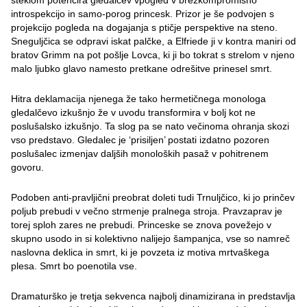
steklom potencira gledalčev vpogled v brezkompromisno
introspekcijo in samo-porog princesk. Prizor je še podvojen s
projekcijo pogleda na dogajanja s ptičje perspektive na steno.
Sneguljčica se odpravi iskat palčke, a Elfriede ji v kontra maniri od
bratov Grimm na pot pošlje Lovca, ki ji bo tokrat s strelom v njeno
malo ljubko glavo namesto pretkane odrešitve prinesel smrt.
Hitra deklamacija njenega že tako hermetičnega monologa
gledalčevo izkušnjo že v uvodu transformira v bolj kot ne
poslušalsko izkušnjo. Ta slog pa se nato večinoma ohranja skozi
vso predstavo. Gledalec je ‘prisiljen’ postati izdatno pozoren
poslušalec izmenjav daljših monoloških pasaž v pohitrenem
govoru.
Podoben anti-pravljični preobrat doleti tudi Trnuljčico, ki jo prinčev
poljub prebudi v večno strmenje pralnega stroja. Pravzaprav je
torej sploh zares ne prebudi. Princeske se znova povežejo v
skupno usodo in si kolektivno nalijejo šampanjca, vse so namreč
naslovna deklica in smrt, ki je povzeta iz motiva mrtvaškega
plesa. Smrt bo poenotila vse.
Dramaturško je tretja sekvenca najbolj dinamizirana in predstavlja