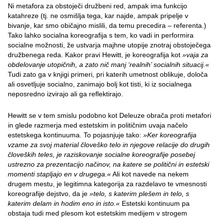
Ni metafora za obstoječi družbeni red, ampak ima funkcijo
katahreze (tj. ne osmišlja tega, kar najde, ampak pripelje v
bivanje, kar smo običajno mislili, da temu precedira – referenta.)
Tako lahko socialna koreografija s tem, ko vadi in performira
socialne možnosti, že ustvarja majhne utopije znotraj obstoječega
družbenega reda. Kakor pravi Hewitt, je koreografija kot
»vaja za
obdelovanje utopičnih, a zato nič manj ‘realnih’ socialnih situacij.«
Tudi zato ga v knjigi primeri, pri katerih umetnost oblikuje, določa
ali osvetljuje socialno, zanimajo bolj kot tisti, ki iz socialnega
neposredno izvirajo ali ga reflektirajo.
Hewitt se v tem smislu podobno kot Deleuze obrača proti metafori
in glede razmerja med estetskim in političnim uvaja načelo
estetskega kontinuuma. To pojasnjuje tako:
»Ker koreografija
vzame za svoj material človeško telo in njegove relacije do drugih
človeških teles, je raziskovanje socialne koreografije posebej
ustrezno za prezentacijo načinov, na katere se politični in estetski
momenti stapljajo en v drugega.«
Ali kot navede na nekem
drugem mestu, je legitimna kategorija za razdelavo te vmesnosti
koreografije dejstvo, da je
»telo, s katerim plešem in telo, s
katerim delam in hodim eno in isto.«
Estetski kontinuum pa
obstaja tudi med plesom kot estetskim medijem v strogem