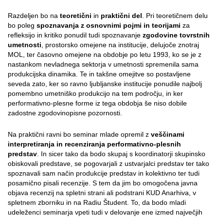
Razdeljen bo na
teoretični
in
praktični del
. Pri teoretičnem delu
bo poleg
spoznavanja z osnovnimi pojmi in teorijami
za
refleksijo in kritiko ponudil tudi spoznavanje
zgodovine tovrstnih
umetnosti
, prostorsko omejene na institucije, delujoče znotraj
MOL, ter časovno omejene na obdobje po letu 1993, ko se je z
nastankom nevladnega sektorja v umetnosti spremenila sama
produkcijska dinamika. Te in takšne omejitve so postavljene
seveda zato, ker so ravno ljubljanske institucije ponudile najbolj
pomembno umetniško produkcijo na tem področju, in ker
performativno-plesne forme iz tega obdobja še niso dobile
zadostne zgodovinopisne pozornosti.
Na praktični ravni bo seminar mlade opremil z
veščinami
interpretiranja in recenziranja performativno-plesnih
predstav
. In sicer tako da bodo skupaj s koordinatorji skupinsko
obiskovali predstave, se pogovarjali z ustvarjalci predstav ter tako
spoznavali sam način produkcije predstav in kolektivno ter tudi
posamično pisali recenzije. S tem da jim bo omogočena javna
objava recenzij na spletni strani ali podstrani KUD Anarhiva, v
spletnem zborniku in na Radiu Študent. To, da bodo mladi
udeleženci seminarja vpeti tudi v delovanje ene izmed največjih