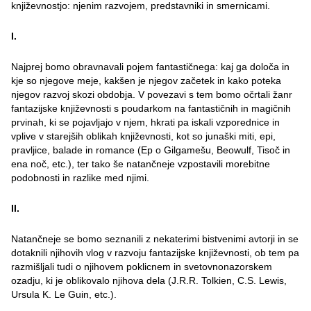
književnostjo: njenim razvojem, predstavniki in smernicami.
I.
Najprej bomo obravnavali pojem fantastičnega: kaj ga določa in
kje so njegove meje, kakšen je njegov začetek in kako poteka
njegov razvoj skozi obdobja. V povezavi s tem bomo očrtali žanr
fantazijske književnosti s poudarkom na fantastičnih in magičnih
prvinah, ki se pojavljajo v njem, hkrati pa iskali vzporednice in
vplive v starejših oblikah književnosti, kot so junaški miti, epi,
pravljice, balade in romance (Ep o Gilgamešu, Beowulf, Tisoč in
ena noč, etc.), ter tako še natančneje vzpostavili morebitne
podobnosti in razlike med njimi.
II.
Natančneje se bomo seznanili z nekaterimi bistvenimi avtorji in se
dotaknili njihovih vlog v razvoju fantazijske književnosti, ob tem pa
razmišljali tudi o njihovem poklicnem in svetovnonazorskem
ozadju, ki je oblikovalo njihova dela (J.R.R. Tolkien, C.S. Lewis,
Ursula K. Le Guin, etc.).