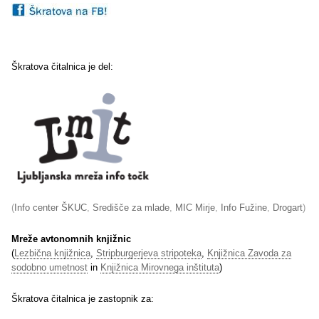
Škratova čitalnica je del:
(
Info center ŠKUC
,
Središče za mlade
,
MIC Mirje
,
Info Fužine
,
Drogart
)
Mreže avtonomnih knjižnic
(
Lezbična knjižnica
,
Stripburgerjeva stripoteka
,
Knjižnica Zavoda za
sodobno umetnost
in
Knjižnica Mirovnega inštituta
)
Škratova čitalnica je zastopnik za: