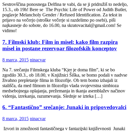
Sestrovščina ponosnega Delfina te vabi, da se ji pridružiš to nedeljo,
15.3., ob 19h! Bere se The Psychic Life of Power od Judith Butler,
poglavje Melancholy Gender / Refused Identification. Za tekst in
prijavo na večerjo (stroške večerje si razdelimo po osebi), piši
najkasneje do sobote, do 16.00, na skratovacital@gmail.com! Se
vidimo!
7. Filmski klub: Film in misel: kako film razpira
misel in postane rezervoar filozofskih konceptov
8 marca, 2015
ninacvar
Na 7. srečanju Filmskega kluba “Kjer je doma film”, ki se bo
zgodilo 30.3., ob 18.00, v Knjižnici Šiška, se bomo podali v nadvse
živahno prepletanje filma in filozofije. Ob tem bomo izhajali iz
stališča, da med filmom in filozofijo vlada svojevrstna simbioza
medsebojnega oplajanja, prežemanja in tkanja asemblažev načinov
videnja, izrekanja, razumevanja. Slednje se izteka […]
6. “Fantastično” srečanje: Junaki in pripovedovalci
8 marca, 2015
ninacvar
Izvori in zmožnosti fantastičnega v fantazijski književnosti Junaki