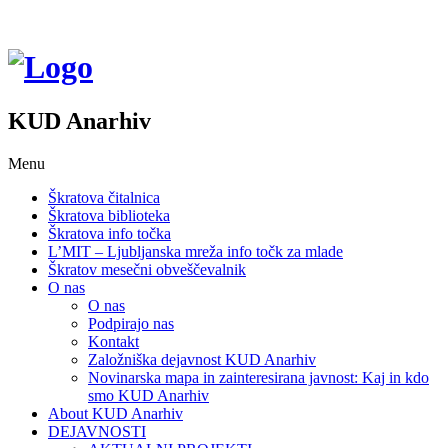
KUD Anarhiv
Menu
Škratova čitalnica
Škratova biblioteka
Škratova info točka
L’MIT – Ljubljanska mreža info točk za mlade
Škratov mesečni obveščevalnik
O nas
O nas
Podpirajo nas
Kontakt
Založniška dejavnost KUD Anarhiv
Novinarska mapa in zainteresirana javnost: Kaj in kdo
smo KUD Anarhiv
About KUD Anarhiv
DEJAVNOSTI