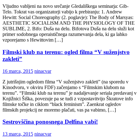
Vljudno vabljeni na novo srečanje Gledališkega seminarja: Gib-
Telo. Tokrat vas organizatorji vabijo k prebiranju: 1. Andrew
Hewitt: Social Choreography (2. poglavje): The Body of Marsyas:
AESTHETIC SOCIALlSM AND THE PHYSIOLOGY OF THE
SUBLIME, 2. Bifo: Duša na delu. Bifotova Duša na delu služi kot
primer sodobnega operaističnega razumevanja dela, ki ga lahko
vzporejamo s Hewittovim […]
Filmski klub na terenu: ogled filma “V suženjstvo
zakleti”
16 marca, 2015
ninacvar
Z jutrišnjim ogledom filma “V suženjstvo zakleti” (na sporedu v
Kinodvoru, v okviru FDF) začenjamo s “Filmskim klubom na
terenu”. “Filmski klub na terenu” je nadaljevanje seriala predavanj v
Knjižnici Šiška, povezuje pa se tudi z vzpostavitvijo Škratove info
filmske točke in ciklom “black feminism”. Zaenkrat ogledov
filmskih projekcij ne moremo plačati, vas pa vabimo, […]
Sestrovščina ponosnega Delfina vabi!
13 marca, 2015
ninacvar