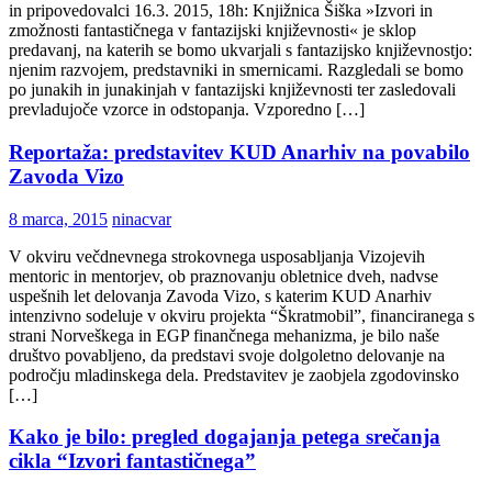
in pripovedovalci 16.3. 2015, 18h: Knjižnica Šiška »Izvori in
zmožnosti fantastičnega v fantazijski književnosti« je sklop
predavanj, na katerih se bomo ukvarjali s fantazijsko književnostjo:
njenim razvojem, predstavniki in smernicami. Razgledali se bomo
po junakih in junakinjah v fantazijski književnosti ter zasledovali
prevladujoče vzorce in odstopanja. Vzporedno […]
Reportaža: predstavitev KUD Anarhiv na povabilo
Zavoda Vizo
8 marca, 2015
ninacvar
V okviru večdnevnega strokovnega usposabljanja Vizojevih
mentoric in mentorjev, ob praznovanju obletnice dveh, nadvse
uspešnih let delovanja Zavoda Vizo, s katerim KUD Anarhiv
intenzivno sodeluje v okviru projekta “Škratmobil”, financiranega s
strani Norveškega in EGP finančnega mehanizma, je bilo naše
društvo povabljeno, da predstavi svoje dolgoletno delovanje na
področju mladinskega dela. Predstavitev je zaobjela zgodovinsko
[…]
Kako je bilo: pregled dogajanja petega srečanja
cikla “Izvori fantastičnega”