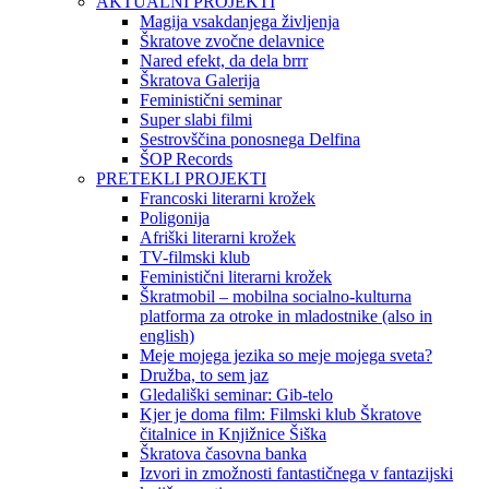
AKTUALNI PROJEKTI
Magija vsakdanjega življenja
Škratove zvočne delavnice
Nared efekt, da dela brrr
Škratova Galerija
Feministični seminar
Super slabi filmi
Sestrovščina ponosnega Delfina
ŠOP Records
PRETEKLI PROJEKTI
Francoski literarni krožek
Poligonija
Afriški literarni krožek
TV-filmski klub
Feministični literarni krožek
Škratmobil – mobilna socialno-kulturna
platforma za otroke in mladostnike (also in
english)
Meje mojega jezika so meje mojega sveta?
Družba, to sem jaz
Gledališki seminar: Gib-telo
Kjer je doma film: Filmski klub Škratove
čitalnice in Knjižnice Šiška
Škratova časovna banka
Izvori in zmožnosti fantastičnega v fantazijski