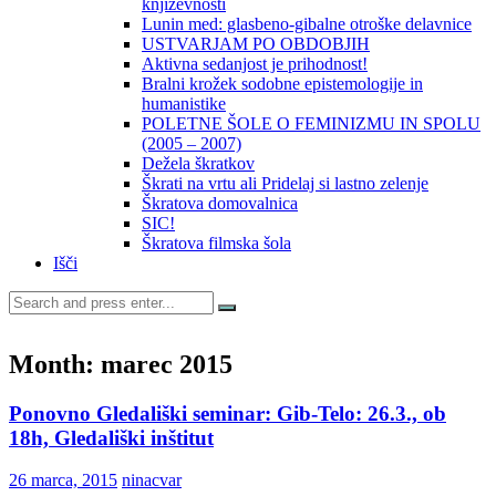
književnosti
Lunin med: glasbeno-gibalne otroške delavnice
USTVARJAM PO OBDOBJIH
Aktivna sedanjost je prihodnost!
Bralni krožek sodobne epistemologije in
humanistike
POLETNE ŠOLE O FEMINIZMU IN SPOLU
(2005 – 2007)
Dežela škratkov
Škrati na vrtu ali Pridelaj si lastno zelenje
Škratova domovalnica
SIC!
Škratova filmska šola
Išči
Search
for:
Month:
marec 2015
Ponovno Gledališki seminar: Gib-Telo: 26.3., ob
18h, Gledališki inštitut
26 marca, 2015
ninacvar