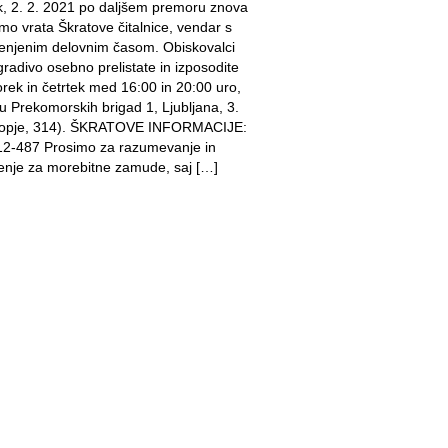
k, 2. 2. 2021 po daljšem premoru znova
mo vrata Škratove čitalnice, vendar s
njenim delovnim časom. Obiskovalci
gradivo osebno prelistate in izposodite
orek in četrtek med 16:00 in 20:00 uro,
u Prekomorskih brigad 1, Ljubljana, 3.
ropje, 314). ŠKRATOVE INFORMACIJE:
2-487 Prosimo za razumevanje in
jenje za morebitne zamude, saj […]