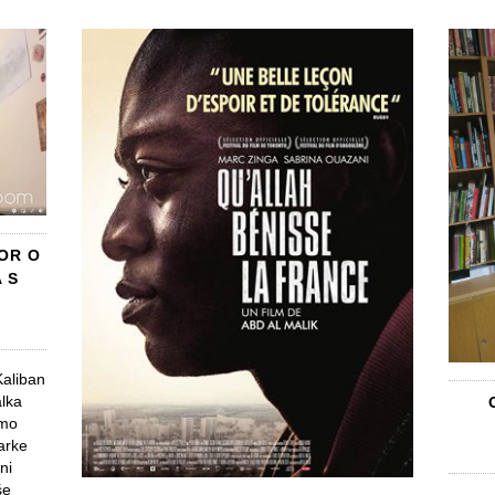
OR O
 S
Kaliban
alka
omo
arke
ni
še