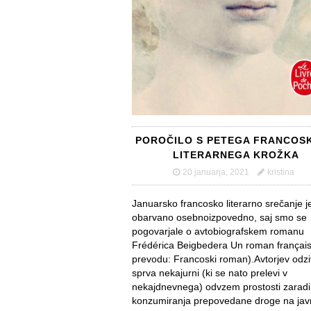
POROČILO S PETEGA FRANCOS
LITERARNEGA KROŽKA
20 januarja, 2021
kristina
Januarsko francosko literarno srečanje je
obarvano osebnoizpovedno, saj smo se
pogovarjale o avtobiografskem romanu
Frédérica Beigbedera Un roman français
prevodu: Francoski roman).Avtorjev odzi
sprva nekajurni (ki se nato prelevi v
nekajdnevnega) odvzem prostosti zaradi
konzumiranja prepovedane droge na jav