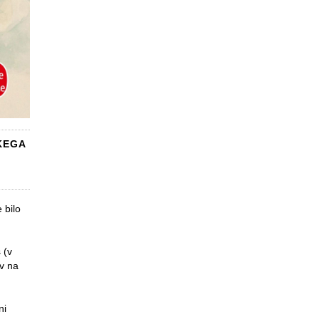
KEGA
 bilo
 (v
v na
ni