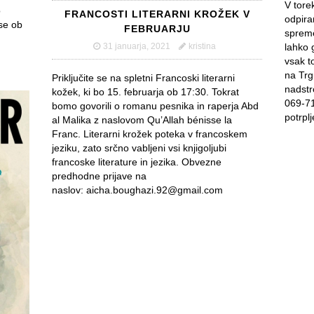
V tore
o
FRANCOSTI LITERARNI KROŽEK V
odpira
 se ob
FEBRUARJU
spreme
lahko 
31 januarja, 2021
kristina
vsak t
na Trg
Priključite se na spletni Francoski literarni
nadst
kožek, ki bo 15. februarja ob 17:30. Tokrat
069-71
bomo govorili o romanu pesnika in raperja Abd
potrpl
al Malika z naslovom Qu’Allah bénisse la
Franc. Literarni krožek poteka v francoskem
jeziku, zato srčno vabljeni vsi knjigoljubi
francoske literature in jezika. Obvezne
predhodne prijave na
naslov: aicha.boughazi.92@gmail.com