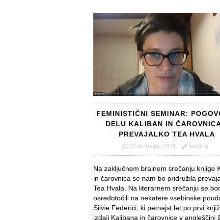
FEMINISTIČNI SEMINAR: POGOV
DELU KALIBAN IN ČAROVNICA
PREVAJALKO TEA HVALA
31 januarja, 2021
kristina
Na zaključnem bralnem srečanju knjige 
in čarovnica se nam bo pridružila prevaj
Tea Hvala. Na literarnem srečanju se b
osredotočili na nekatere vsebinske poud
Silvie Federici, ki petnajst let po prvi knjiž
izdaji Kalibana in čarovnice v angleščini 