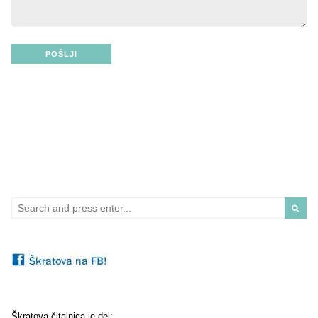
Search
for:
Škratova čitalnica je del: