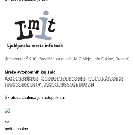
(
Info center ŠKUC
,
Središče za mlade
,
MIC Mirje
,
Info Fužine
,
Drogart
)
Mreže avtonomnih knjižnic
(
Lezbična knjižnica
,
Stripburgerjeva stripoteka
,
Knjižnica Zavoda za
sodobno umetnost
in
Knjižnica Mirovnega inštituta
)
Škratova čitalnica je zastopnik za:
***
poštni naslov: