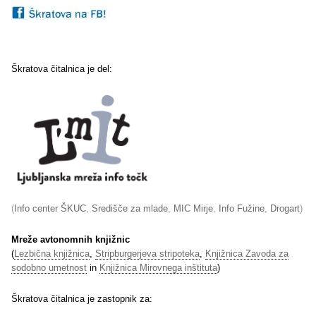
Škratova čitalnica je del:
(
Info center ŠKUC
,
Središče za mlade
,
MIC Mirje
,
Info Fužine
,
Drogart
)
Mreže avtonomnih knjižnic
(
Lezbična knjižnica
,
Stripburgerjeva stripoteka
,
Knjižnica Zavoda za
sodobno umetnost
in
Knjižnica Mirovnega inštituta
)
Škratova čitalnica je zastopnik za: