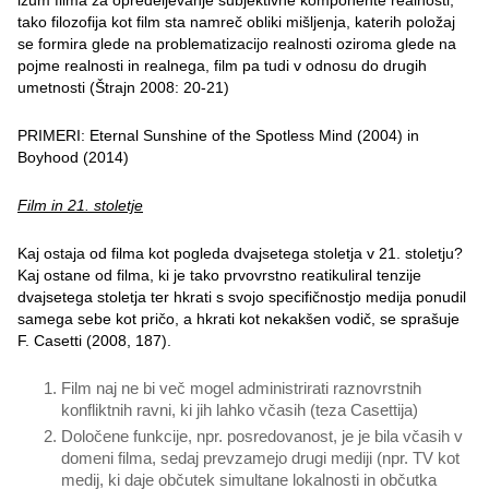
izum filma za opredeljevanje subjektivne komponente realnosti;
tako filozofija kot film sta namreč obliki mišljenja, katerih položaj
se formira glede na problematizacijo realnosti oziroma glede na
pojme realnosti in realnega, film pa tudi v odnosu do drugih
umetnosti (Štrajn 2008: 20-21)
PRIMERI: Eternal Sunshine of the Spotless Mind (2004) in
Boyhood (2014)
Film in 21. stoletje
Kaj ostaja od filma kot pogleda dvajsetega stoletja v 21. stoletju?
Kaj ostane od filma, ki je tako prvovrstno reatikuliral tenzije
dvajsetega stoletja ter hkrati s svojo specifičnostjo medija ponudil
samega sebe kot pričo, a hkrati kot nekakšen vodič, se sprašuje
F. Casetti (2008, 187).
Film naj ne bi več mogel administrirati raznovrstnih
konfliktnih ravni, ki jih lahko včasih (teza Casettija)
Določene funkcije, npr. posredovanost, je je bila včasih v
domeni filma, sedaj prevzamejo drugi mediji (npr. TV kot
medij, ki daje občutek simultane lokalnosti in občutka