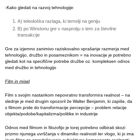
-Kako gledati na razvoj tehnologije:
A) teleološka razlaga, ki temelji na geniju
B) po Winstonu gre v nasprotju s tem za številne
transakcije
Gre za izjemno zanimivo raziskovalno vprašanje razmerja med
tehnologijo, družbo in posameznikom = na inovacije je potrebno
gledati kot na specifične potrebe družbe oz. kompleksen odnos
med družbo in tehnologijo
Film in misel
Film s svojim nastankom nepovratno transformira realnost – na
slednje je med drugim opozoril že Walter Benjamin, ki zapiše, da
s filmom pride do transformacije percepcije – problem relacije
objekta/podobe/kapitalizma/politike in industrije
Odnos med filmom in filozofijo je torej potrebno odbirati skozi
prizmo njunega uvrščanja v dinamiko realnosti ter vlogo, ki jo ima