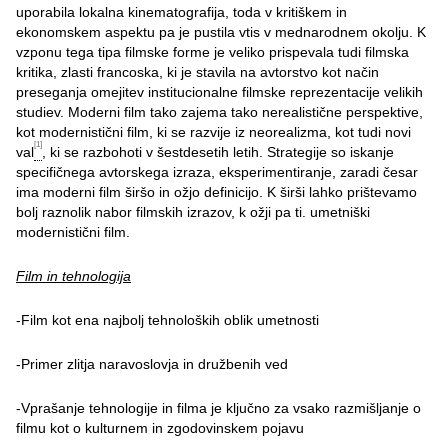
uporabila lokalna kinematografija, toda v kritiškem in
ekonomskem aspektu pa je pustila vtis v mednarodnem okolju. K
vzponu tega tipa filmske forme je veliko prispevala tudi filmska
kritika, zlasti francoska, ki je stavila na avtorstvo kot način
preseganja omejitev institucionalne filmske reprezentacije velikih
studiev. Moderni film tako zajema tako nerealistične perspektive,
kot modernistični film, ki se razvije iz neorealizma, kot tudi novi
[1]
val
, ki se razbohoti v šestdesetih letih. Strategije so iskanje
specifičnega avtorskega izraza, eksperimentiranje, zaradi česar
ima moderni film širšo in ožjo definicijo. K širši lahko prištevamo
bolj raznolik nabor filmskih izrazov, k ožji pa ti. umetniški
modernistični film.
Film in tehnologija
-Film kot ena najbolj tehnoloških oblik umetnosti
-Primer zlitja naravoslovja in družbenih ved
-Vprašanje tehnologije in filma je ključno za vsako razmišljanje o
filmu kot o kulturnem in zgodovinskem pojavu