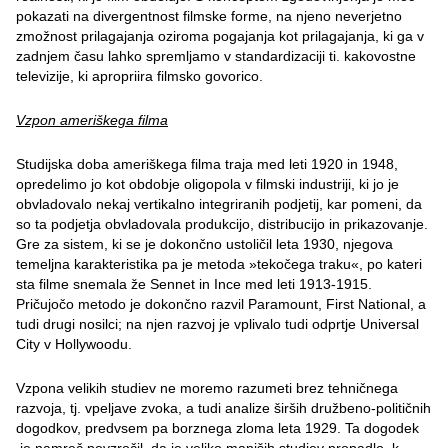
pokazati na divergentnost filmske forme, na njeno neverjetno
zmožnost prilagajanja oziroma pogajanja kot prilagajanja, ki ga v
zadnjem času lahko spremljamo v standardizaciji ti. kakovostne
televizije, ki apropriira filmsko govorico.
Vzpon ameriškega filma
Studijska doba ameriškega filma traja med leti 1920 in 1948,
opredelimo jo kot obdobje oligopola v filmski industriji, ki jo je
obvladovalo nekaj vertikalno integriranih podjetij, kar pomeni, da
so ta podjetja obvladovala produkcijo, distribucijo in prikazovanje.
Gre za sistem, ki se je dokončno ustoličil leta 1930, njegova
temeljna karakteristika pa je metoda »tekočega traku«, po kateri
sta filme snemala že Sennet in Ince med leti 1913-1915.
Pričujočo metodo je dokončno razvil Paramount, First National, a
tudi drugi nosilci; na njen razvoj je vplivalo tudi odprtje Universal
City v Hollywoodu.
Vzpona velikih studiev ne moremo razumeti brez tehničnega
razvoja, tj. vpeljave zvoka, a tudi analize širših družbeno-političnih
dogodkov, predvsem pa borznega zloma leta 1929. Ta dogodek