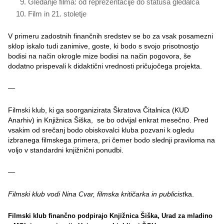
Gledanje filma: od reprezentacije do statusa gledalca
Film in 21. stoletje
V primeru zadostnih finančnih sredstev se bo za vsak posamezni
sklop iskalo tudi zanimive, goste, ki bodo s svojo prisotnostjo
bodisi na način okrogle mize bodisi na način pogovora, še
dodatno prispevali k didaktični vrednosti pričujočega projekta.
—
Filmski klub, ki ga soorganizirata Škratova Čitalnica (KUD
Anarhiv) in Knjižnica Šiška, se bo odvijal enkrat mesečno. Pred
vsakim od srečanj bodo obiskovalci kluba pozvani k ogledu
izbranega filmskega primera, pri čemer bodo slednji praviloma na
voljo v standardni knjižnični ponudbi.
—
Filmski klub vodi Nina Cvar, filmska kritičarka in publicist
ka.
Filmski klub finančno podpirajo Knjižnica Šiška, Urad za mladino