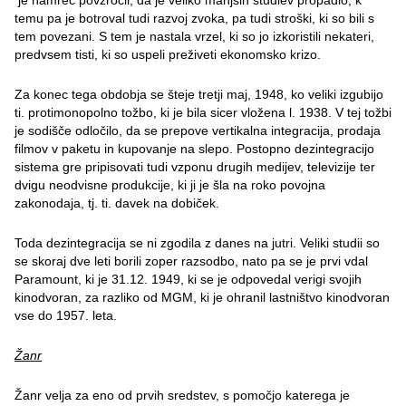
je namreč povzročil, da je veliko manjših studiev propadlo, k
temu pa je botroval tudi razvoj zvoka, pa tudi stroški, ki so bili s
tem povezani. S tem je nastala vrzel, ki so jo izkoristili nekateri,
predvsem tisti, ki so uspeli preživeti ekonomsko krizo.
Za konec tega obdobja se šteje tretji maj, 1948, ko veliki izgubijo
ti. protimonopolno tožbo, ki je bila sicer vložena l. 1938. V tej tožbi
je sodišče odločilo, da se prepove vertikalna integracija, prodaja
filmov v paketu in kupovanje na slepo. Postopno dezintegracijo
sistema gre pripisovati tudi vzponu drugih medijev, televizije ter
dvigu neodvisne produkcije, ki ji je šla na roko povojna
zakonodaja, tj. ti. davek na dobiček.
Toda dezintegracija se ni zgodila z danes na jutri. Veliki studii so
se skoraj dve leti borili zoper razsodbo, nato pa se je prvi vdal
Paramount, ki je 31.12. 1949, ki se je odpovedal verigi svojih
kinodvoran, za razliko od MGM, ki je ohranil lastništvo kinodvoran
vse do 1957. leta.
Žanr
Žanr velja za eno od prvih sredstev, s pomočjo katerega je