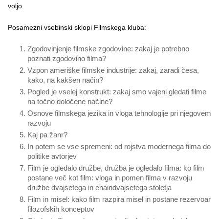
voljo.
Posamezni vsebinski sklopi Filmskega kluba:
Zgodovinjenje filmske zgodovine: zakaj je potrebno
poznati zgodovino filma?
Vzpon ameriške filmske industrije: zakaj, zaradi česa,
kako, na kakšen način?
Pogled je vselej konstrukt: zakaj smo vajeni gledati filme
na točno določene načine?
Osnove filmskega jezika in vloga tehnologije pri njegovem
razvoju
Kaj pa žanr?
In potem se vse spremeni: od rojstva modernega filma do
politike avtorjev
Film je ogledalo družbe, družba je ogledalo filma: ko film
postane več kot film: vloga in pomen filma v razvoju
družbe dvajsetega in enaindvajsetega stoletja
Film in misel: kako film razpira misel in postane rezervoar
filozofskih konceptov