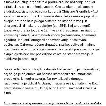
filmska industrija organizirala produkcijo, ne nazadnje pa tudi
cirkulacijo v smislu trženja vsebin. Gre za ekonomski aspekt
studijskega sistema, oziroma kot pravi Christine Glendhill; »/…/
žanri so se – podobno kot zvezde deset let kasneje – pojavili iz
dvojne potrebe studijskega sistema po standardizaciji in
diferenciaciji filmske produkcije« (str. 254). Kaj to pomeni?
Enostavno gre za to, da je žanr, vsak s prepoznavnim naborom
konvencij glede ti. kinematiskih kodov (mizanscena, snemanje,
zgodba), industriji omogočil napovedovanje pričakovanj
občinstva. Oziroma rečeno drugače; razlike, velike ali majhne
med žanri, so v funkciji prepoznavanja specifik posameznih ciljnih
skupin gledalcev, kar posledično vpliva na standardizacijo in
stabilizacijo produkcije.
Sprva je bil žanr znotraj ti. avtorske kritike razumljen pejorativno,
saj se ga je dojemalo kot nosilca stereotipizacije, množične
produkcije, ki negira avtorja. Na revitalizacijo danega
razumevanja je vplival A. Bazin, in sicer z eseji, v katerih je Bazin
premišljeval o vesternu, ki naj bi po Bazinu sovpadal z začetki
filma.
In potem se vse spremeni: od rojstva modernega filma do politike