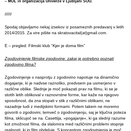
– MOL in organizacija Univerze v Ljubljani ŠOU.
//////
Spodaj objavljamo nekaj izsekov iz posameznih predavanj v letih
2014/2015. Za vire pišite na skratovacital(at)gmail.com.
E – pregled: Filmski klub “Kjer je doma film”
Zgodovinjenje filmske zgodovine: zakaj je potrebno poznati
zgodovino filma?
Zgodovinjenje v nasprotju z zgodovino napotuje na dinamično
dogajanje, ki je nadvse raznoliko, predvsem pa usmerjeno v
različne oblike. Slednje je moč pokazati prav na filmu, ki se je
stotih letih oblikoval v raznovrstne forme, kar kaže na njegovo
sposobnost, da zna stopati v stik z različnimi oblikami, ne
nazadnje tudi z medijskimi formami. Potem takem ne moremo
govoriti o zgodovini, temveč o zgodovinjenju, saj je ključna poteza
filma, sklicujoč se na. Casettija, »pogajanje«, ki ga slednji razume
kot zmožnost filma, da slalomira med različnimi problemi stopnje
realnosti, ki jo film obdeluje. S konceptom zgodovinjenja je moč