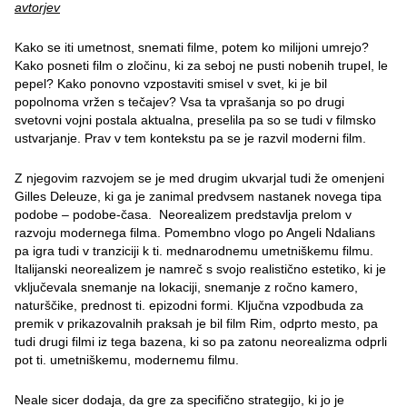
avtorjev
Kako se iti umetnost, snemati filme, potem ko milijoni umrejo?
Kako posneti film o zločinu, ki za seboj ne pusti nobenih trupel, le
pepel? Kako ponovno vzpostaviti smisel v svet, ki je bil
popolnoma vržen s tečajev? Vsa ta vprašanja so po drugi
svetovni vojni postala aktualna, preselila pa so se tudi v filmsko
ustvarjanje. Prav v tem kontekstu pa se je razvil moderni film.
Z njegovim razvojem se je med drugim ukvarjal tudi že omenjeni
Gilles Deleuze, ki ga je zanimal predvsem nastanek novega tipa
podobe – podobe-časa. Neorealizem predstavlja prelom v
razvoju modernega filma. Pomembno vlogo po Angeli Ndalians
pa igra tudi v tranziciji k ti. mednarodnemu umetniškemu filmu.
Italijanski neorealizem je namreč s svojo realistično estetiko, ki je
vključevala snemanje na lokaciji, snemanje z ročno kamero,
naturščike, prednost ti. epizodni formi. Ključna vzpodbuda za
premik v prikazovalnih praksah je bil film Rim, odprto mesto, pa
tudi drugi filmi iz tega bazena, ki so pa zatonu neorealizma odprli
pot ti. umetniškemu, modernemu filmu.
Neale sicer dodaja, da gre za specifično strategijo, ki jo je