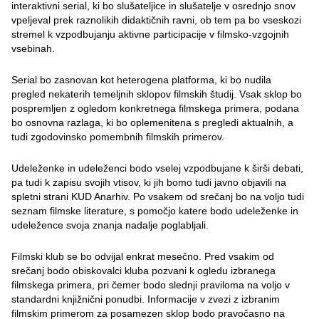
interaktivni serial, ki bo slušateljice in slušatelje v osrednjo snov
vpeljeval prek raznolikih didaktičnih ravni, ob tem pa bo vseskozi
stremel k vzpodbujanju aktivne participacije v filmsko-vzgojnih
vsebinah.
Serial bo zasnovan kot heterogena platforma, ki bo nudila
pregled nekaterih temeljnih sklopov filmskih študij. Vsak sklop bo
pospremljen z ogledom konkretnega filmskega primera, podana
bo osnovna razlaga, ki bo oplemenitena s pregledi aktualnih, a
tudi zgodovinsko pomembnih filmskih primerov.
Udeleženke in udeleženci bodo vselej vzpodbujane k širši debati,
pa tudi k zapisu svojih vtisov, ki jih bomo tudi javno objavili na
spletni strani KUD Anarhiv. Po vsakem od srečanj bo na voljo tudi
seznam filmske literature, s pomočjo katere bodo udeleženke in
udeležence svoja znanja nadalje poglabljali.
Filmski klub se bo odvijal enkrat mesečno. Pred vsakim od
srečanj bodo obiskovalci kluba pozvani k ogledu izbranega
filmskega primera, pri čemer bodo slednji praviloma na voljo v
standardni knjižnični ponudbi. Informacije v zvezi z izbranim
filmskim primerom za posamezen sklop bodo pravočasno na