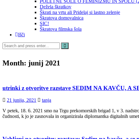
POLETNE ŠOLE O FEMINIZMU IN SPOLU (20
Dežela škratkov
Škrati na vrtu ali Pridelaj si lastno zelenje
Škratova domovalnica
SIC!
Škratova filmska šola
Išči
Search
for:
Month:
junij 2021
utrinki z otvoritve razstave SEDIM NA KAV
21 junija, 2021
tanja
V petek, 18. 6. 2021 smo na Trgu prekomorskih brigad 1, v 3. nadstro
čudnosti, k jo je zasnovala in organizirala diplomantka digitalnih umetn
Vabljeni na otvoritev razstave: Sedim na kavču, a s