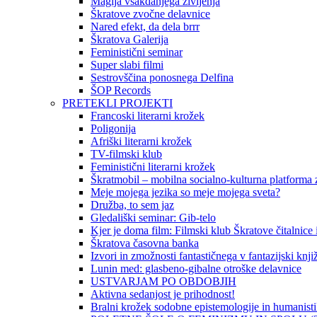
Magija vsakdanjega življenja
Škratove zvočne delavnice
Nared efekt, da dela brrr
Škratova Galerija
Feministični seminar
Super slabi filmi
Sestrovščina ponosnega Delfina
ŠOP Records
PRETEKLI PROJEKTI
Francoski literarni krožek
Poligonija
Afriški literarni krožek
TV-filmski klub
Feministični literarni krožek
Škratmobil – mobilna socialno-kulturna platforma z
Meje mojega jezika so meje mojega sveta?
Družba, to sem jaz
Gledališki seminar: Gib-telo
Kjer je doma film: Filmski klub Škratove čitalnice
Škratova časovna banka
Izvori in zmožnosti fantastičnega v fantazijski knji
Lunin med: glasbeno-gibalne otroške delavnice
USTVARJAM PO OBDOBJIH
Aktivna sedanjost je prihodnost!
Bralni krožek sodobne epistemologije in humanist