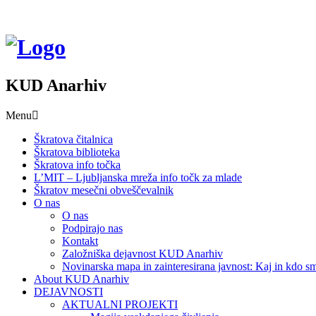
KUD Anarhiv
Menu
Škratova čitalnica
Škratova biblioteka
Škratova info točka
L’MIT – Ljubljanska mreža info točk za mlade
Škratov mesečni obveščevalnik
O nas
O nas
Podpirajo nas
Kontakt
Založniška dejavnost KUD Anarhiv
Novinarska mapa in zainteresirana javnost: Kaj in kdo
About KUD Anarhiv
DEJAVNOSTI
AKTUALNI PROJEKTI