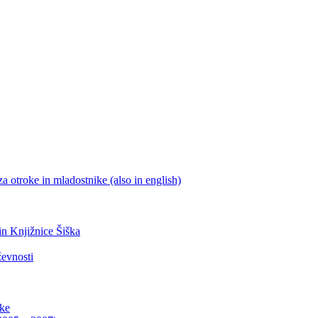
a otroke in mladostnike (also in english)
 in Knjižnice Šiška
ževnosti
ike