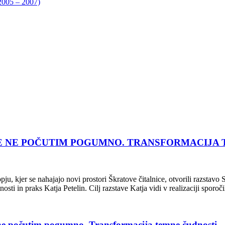
05 – 2007)
ČU, A SE NE POČUTIM POGUMNO. TRANSFORMACIJ
pju, kjer se nahajajo novi prostori Škratove čitalnice, otvorili razst
osti in praks Katja Petelin. Cilj razstave Katja vidi v realizaciji sporoč
e ne počutim pogumno. Transformacija temne čudnosti