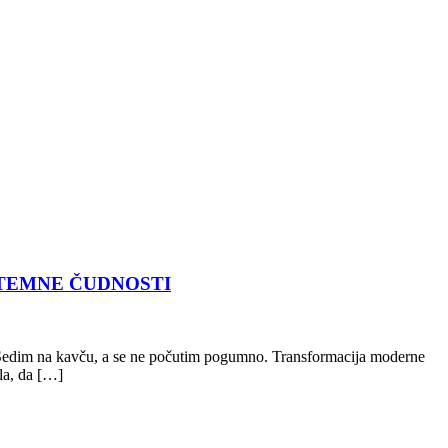
A TEMNE ČUDNOSTI
avo Sedim na kavču, a se ne počutim pogumno. Transformacija moderne
ila, da […]