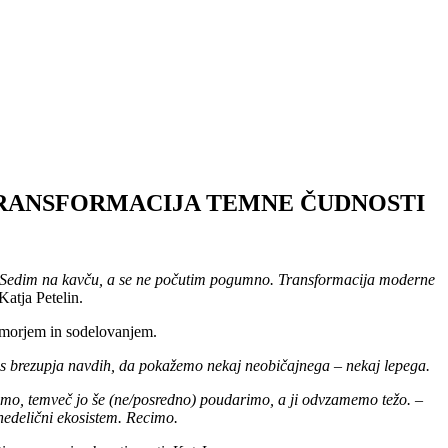
NO. TRANSFORMACIJA TEMNE ČUDNOSTI
Sedim na kavču, a se ne počutim pogumno. Transformacija moderne
Katja Petelin.
 humorjem in sodelovanjem.
os brezupja navdih, da pokažemo nekaj neobičajnega – nekaj lepega.
amo, temveč jo še (ne/posredno) poudarimo, a ji odvzamemo težo.
–
ihedelični ekosistem. Recimo.