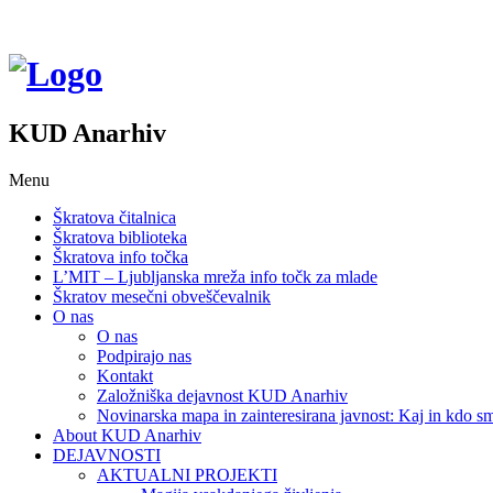
KUD Anarhiv
Menu
Škratova čitalnica
Škratova biblioteka
Škratova info točka
L’MIT – Ljubljanska mreža info točk za mlade
Škratov mesečni obveščevalnik
O nas
O nas
Podpirajo nas
Kontakt
Založniška dejavnost KUD Anarhiv
Novinarska mapa in zainteresirana javnost: Kaj in kdo
About KUD Anarhiv
DEJAVNOSTI
AKTUALNI PROJEKTI