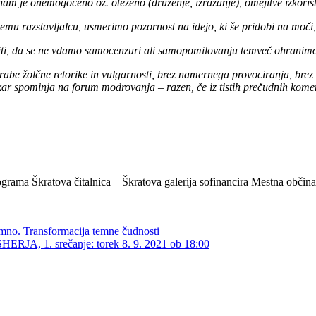
am je onemogočeno oz. oteženo (druženje, izražanje), omejitve izkoristi
emu razstavljalcu, usmerimo pozornost na idejo, ki še pridobi na moči, sa
ti, da se ne vdamo samocenzuri ali samopomilovanju temveč ohranimo
rabe žolčne retorike in vulgarnosti, brez namernega provociranja, brez po
, kar spominja na forum modrovanja
– razen, če iz tistih prečudnih kome
ograma Škratova čitalnica – Škratova galerija sofinancira Mestna občina
umno. Transformacija temne čudnosti
1. srečanje: torek 8. 9. 2021 ob 18:00