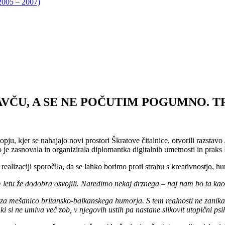
05 – 2007)
M NA KAVČU, A SE NE POČUTIM POGUM
ju, kjer se nahajajo novi prostori Škratove čitalnice, otvorili razstavo
jo je zasnovala in organizirala diplomantka digitalnih umetnosti in praks 
v realizaciji sporočila, da se lahko borimo proti strahu s kreativnostjo,
letu že dodobra osvojili. Naredimo nekaj drznega – naj nam bo ta ka
 za mešanico britansko-balkanskega humorja. S tem realnosti ne zanik
i si ne umiva več zob, v njegovih ustih pa nastane slikovit utopični ps