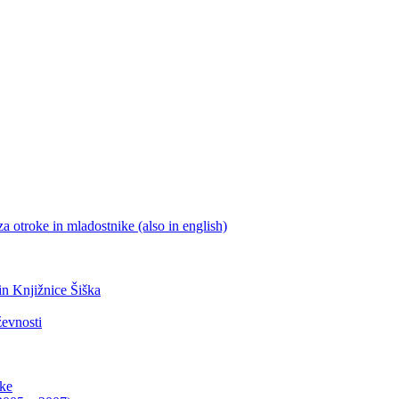
a otroke in mladostnike (also in english)
 in Knjižnice Šiška
ževnosti
ike