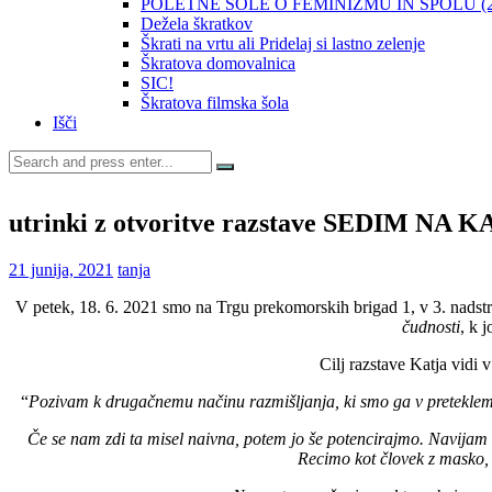
POLETNE ŠOLE O FEMINIZMU IN SPOLU (20
Dežela škratkov
Škrati na vrtu ali Pridelaj si lastno zelenje
Škratova domovalnica
SIC!
Škratova filmska šola
Išči
Search
for:
utrinki z otvoritve razstave SEDI
21 junija, 2021
tanja
V petek, 18. 6. 2021 smo na Trgu prekomorskih brigad 1, v 3. nadstrop
čudnosti
, k 
Cilj razstave Katja vidi 
“
Pozivam k drugačnemu načinu razmišljanja, ki smo ga v preteklem 
Če se nam zdi ta misel naivna, potem jo še potencirajmo. Navijam
Recimo kot človek z masko, k