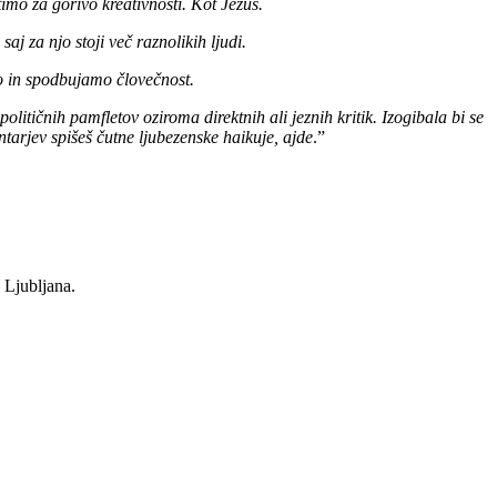
mo za gorivo kreativnosti. Kot Jezus.
j za njo stoji več raznolikih ljudi.
 in spodbujamo človečnost.
litičnih pamfletov oziroma direktnih ali jeznih kritik. Izogibala bi se
ntarjev spišeš čutne ljubezenske haikuje, ajde
.”
 Ljubljana.