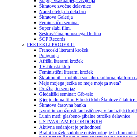
Magija vsakdanjega življenja
Škratove zvočne delavnice
Nared efekt, da dela brrr
Škratova Galerija
Feministični seminar
Super slabi filmi
Sestrovščina ponosnega Delfina
ŠOP Records
PRETEKLI PROJEKTI
Francoski literarni krožek
Poligonija
Afriški literarni krožek
TV-filmski klub
Feministični literarni krožek
Škratmobil – mobilna socialno-kulturna platforma z
Meje mojega jezika so meje mojega sveta?
Družba, to sem jaz
Gledališki seminar: Gib-telo
Kjer je doma film: Filmski klub Škratove čitalnice
Škratova časovna banka
Izvori in zmožnosti fantastičnega v fantazijski knji
Lunin med: glasbeno-gibalne otroške delavnice
USTVARJAM PO OBDOBJIH
Aktivna sedanjost je prihodnost!
Bralni krožek sodobne epistemologije in humanist