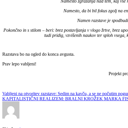
Namesto zgražanja nad tem, kaj vse n
Namesto, da bi bil fokus zgolj na en
Namen razstave je spodbudi
Pokončno in s stilom – beri: brez postavljanja v vlogo žrtve, brez upo
tudi pridig, vzvišenih naukov ter sploh vsega
Razstava bo na ogled do konca avgusta.
Prav lepo vabljeni!
Projekt pr
Post
Vabljeni na otvoritev razstave: Sedim na kavču, a se ne počutim pog
KAPITALISTIČNI REALIZEM: BRALNI KROŽEK MARKA FISHERJA, 
navigation