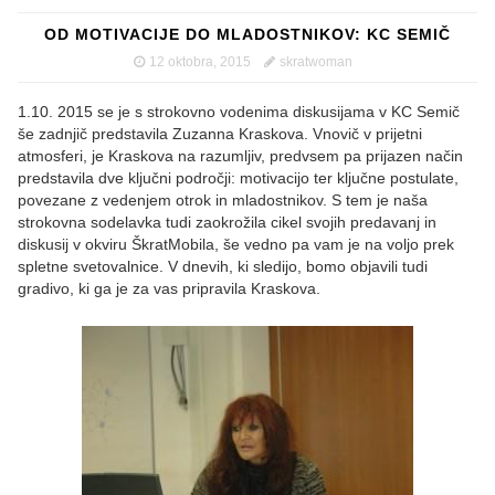
OD MOTIVACIJE DO MLADOSTNIKOV: KC SEMIČ
12 oktobra, 2015
skratwoman
1.10. 2015 se je s strokovno vodenima diskusijama v KC Semič
še zadnjič predstavila Zuzanna Kraskova. Vnovič v prijetni
atmosferi, je Kraskova na razumljiv, predvsem pa prijazen način
predstavila dve ključni področji: motivacijo ter ključne postulate,
povezane z vedenjem otrok in mladostnikov. S tem je naša
strokovna sodelavka tudi zaokrožila cikel svojih predavanj in
diskusij v okviru ŠkratMobila, še vedno pa vam je na voljo prek
spletne svetovalnice. V dnevih, ki sledijo, bomo objavili tudi
gradivo, ki ga je za vas pripravila Kraskova.