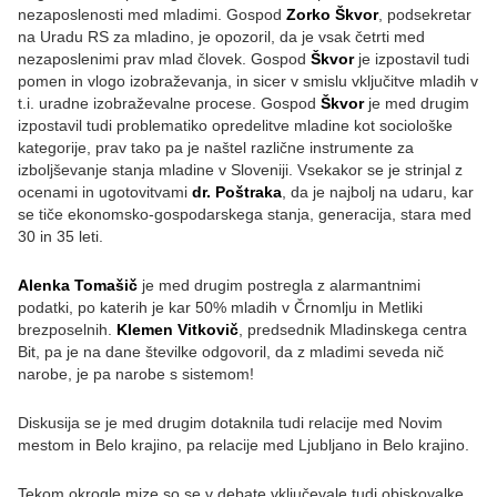
nezaposlenosti med mladimi. Gospod
Zorko Škvor
, podsekretar
na Uradu RS za mladino, je opozoril, da je vsak četrti med
nezaposlenimi prav mlad človek. Gospod
Škvor
je izpostavil tudi
pomen in vlogo izobraževanja, in sicer v smislu vključitve mladih v
t.i. uradne izobraževalne procese. Gospod
Škvor
je med drugim
izpostavil tudi problematiko opredelitve mladine kot sociološke
kategorije, prav tako pa je naštel različne instrumente za
izboljševanje stanja mladine v Sloveniji. Vsekakor se je strinjal z
ocenami in ugotovitvami
dr. Poštraka
, da je najbolj na udaru, kar
se tiče ekonomsko-gospodarskega stanja, generacija, stara med
30 in 35 leti.
Alenka Tomašič
je med drugim postregla z alarmantnimi
podatki, po katerih je kar 50% mladih v Črnomlju in Metliki
brezposelnih.
Klemen Vitkovič
, predsednik Mladinskega centra
Bit, pa je na dane številke odgovoril, da z mladimi seveda nič
narobe, je pa narobe s sistemom!
Diskusija se je med drugim dotaknila tudi relacije med Novim
mestom in Belo krajino, pa relacije med Ljubljano in Belo krajino.
Tekom okrogle mize so se v debate vključevale tudi obiskovalke