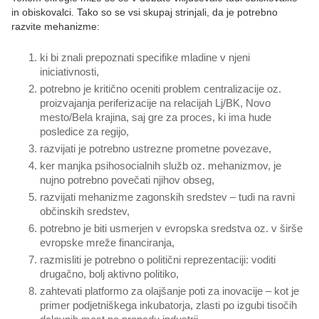
in obiskovalci. Tako so se vsi skupaj strinjali, da je potrebno
razvite mehanizme:
ki bi znali prepoznati specifike mladine v njeni
iniciativnosti,
potrebno je kritično oceniti problem centralizacije oz.
proizvajanja periferizacije na relacijah Lj/BK, Novo
mesto/Bela krajina, saj gre za proces, ki ima hude
posledice za regijo,
razvijati je potrebno ustrezne prometne povezave,
ker manjka psihosocialnih služb oz. mehanizmov, je
nujno potrebno povečati njihov obseg,
razvijati mehanizme zagonskih sredstev – tudi na ravni
občinskih sredstev,
potrebno je biti usmerjen v evropska sredstva oz. v širše
evropske mreže financiranja,
razmisliti je potrebno o politični reprezentaciji: voditi
drugačno, bolj aktivno politiko,
zahtevati platformo za olajšanje poti za inovacije – kot je
primer podjetniškega inkubatorja, zlasti po izgubi tisočih