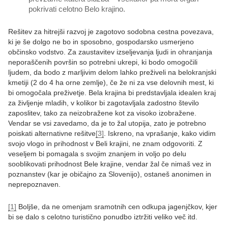
pokrivati celotno Belo krajino.
Rešitev za hitrejši razvoj je zagotovo sodobna cestna povezava,
ki je še dolgo ne bo in sposobno, gospodarsko usmerjeno
občinsko vodstvo. Za zaustavitev izseljevanja ljudi in ohranjanja
neporaščenih površin so potrebni ukrepi, ki bodo omogočili
ljudem, da bodo z marljivim delom lahko preživeli na belokranjski
kmetiji (2 do 4 ha orne zemlje), če že ni za vse delovnih mest, ki
bi omogočala preživetje. Bela krajina bi predstavljala idealen kraj
za življenje mladih, v kolikor bi zagotavljala zadostno število
zaposlitev, tako za neizobražene kot za visoko izobražene.
Vendar se vsi zavedamo, da je to žal utopija, zato je potrebno
poiskati alternativne rešitve
[3]
. Iskreno, na vprašanje, kako vidim
svojo vlogo in prihodnost v Beli krajini, ne znam odgovoriti. Z
veseljem bi pomagala s svojim znanjem in voljo po delu
sooblikovati prihodnost Bele krajine, vendar žal če nimaš vez in
poznanstev (kar je običajno za Slovenijo), ostaneš anonimen in
neprepoznaven.
[1]
Boljše, da ne omenjam sramotnih cen odkupa jagenjčkov, kjer
bi se dalo s celotno turistično ponudbo iztržiti veliko več itd.