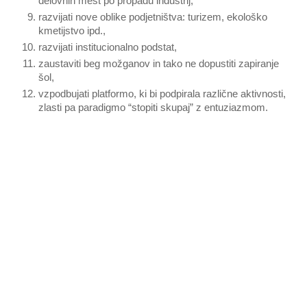
delovnih mest po propadu industrij,
razvijati nove oblike podjetništva: turizem, ekološko
kmetijstvo ipd.,
razvijati institucionalno podstat,
zaustaviti beg možganov in tako ne dopustiti zapiranje
šol,
vzpodbujati platformo, ki bi podpirala različne aktivnosti,
zlasti pa paradigmo “stopiti skupaj” z entuziazmom.