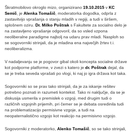
Škratmobilovo okroglo mizo, organizirano
19.10.2015
v
KC
Semič
, je
Alenka Tomašič
, moderatorka dogodka, odprla z
zastavitvijo vprašanja o stanju mladih v regiji, a tudi v širšem,
splošnem oziru.
Dr. Milko Poštrak
s Fakultete za socialno delo je
na zastavljeno vprašanje odgovoril, da so vsled vzpona
neoliberalne paradigme najbolj na udaru prav mladi. Nasploh so
se sogovorniki strinjali, da je mladina ena največjih žrtev t.i.
neoliberalizma.
V nadaljevanju se je pogovor gibal okoli koncepta socialne države
kot podporne platforme, v zvezi s katero je
dr. Poštrak
dejal, da
se je treba seveda vprašati po vlogi, ki naj jo igra država kot taka.
Sogovorniki so se prav tako strinjali, da je za iskanje rešitev
potrebno poznati in razumeti kontekst. Tako ni naključje, da se je
diskusija usmerila v premislek o vzgoji, med drugim tudi o
različnih vzgojnih prijemih, pri čemer se je debata osredinila tudi
na problematizacijo permisivne vzgoje, a tudi na
neopaternalistično vzgojo kot reakcijo na permisivno vzgojo.
Sogovorniki z moderatorko,
Alenko Tomašič
, so se tako strinjali,