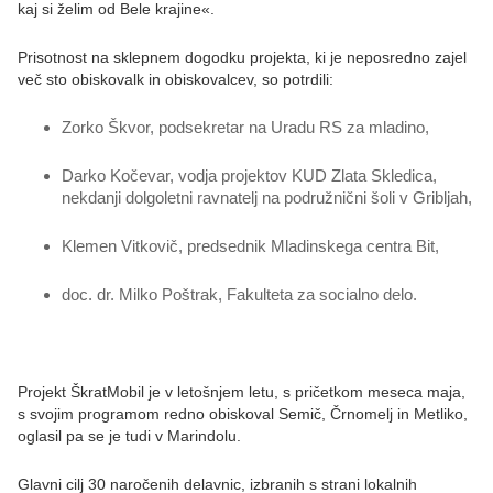
kaj si želim od Bele krajine«.
Prisotnost na sklepnem dogodku projekta, ki je neposredno zajel
več sto obiskovalk in obiskovalcev, so potrdili:
Zorko Škvor, podsekretar na Uradu RS za mladino,
Darko Kočevar, vodja projektov KUD Zlata Skledica,
nekdanji dolgoletni ravnatelj na podružnični šoli v Gribljah,
Klemen Vitkovič, predsednik Mladinskega centra Bit,
doc. dr. Milko Poštrak, Fakulteta za socialno delo.
Projekt ŠkratMobil je v letošnjem letu, s pričetkom meseca maja,
s svojim programom redno obiskoval Semič, Črnomelj in Metliko,
oglasil pa se je tudi v Marindolu.
Glavni cilj 30 naročenih delavnic, izbranih s strani lokalnih