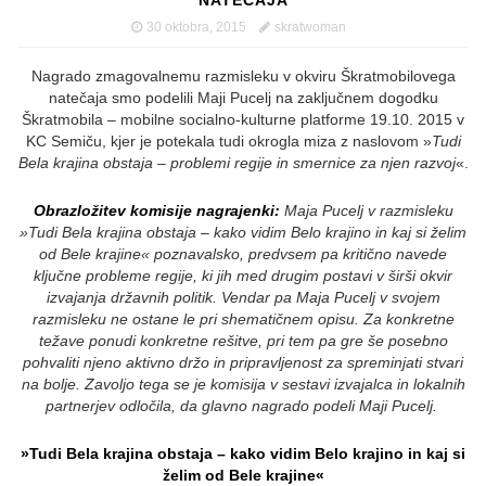
30 oktobra, 2015
skratwoman
Nagrado zmagovalnemu razmisleku v okviru Škratmobilovega
natečaja smo podelili Maji Pucelj na zaključnem dogodku
Škratmobila – mobilne socialno-kulturne platforme 19.10. 2015 v
KC Semiču, kjer je potekala tudi okrogla miza z naslovom »
Tudi
Bela krajina obstaja – problemi regije in smernice za njen razvoj
«.
Obrazložitev komisije nagrajenki:
Maja Pucelj v razmisleku
»Tudi Bela krajina obstaja – kako vidim Belo krajino in kaj si želim
od Bele krajine« poznavalsko, predvsem pa kritično navede
ključne probleme regije, ki jih med drugim postavi v širši okvir
izvajanja državnih politik. Vendar pa Maja Pucelj v svojem
razmisleku ne ostane le pri shematičnem opisu. Za konkretne
težave ponudi konkretne rešitve, pri tem pa gre še posebno
pohvaliti njeno aktivno držo in pripravljenost za spreminjati stvari
na bolje. Zavoljo tega se je komisija v sestavi izvajalca in lokalnih
partnerjev odločila, da glavno nagrado podeli Maji Pucelj.
»Tudi Bela krajina obstaja – kako vidim Belo krajino in kaj si
želim od Bele krajine«