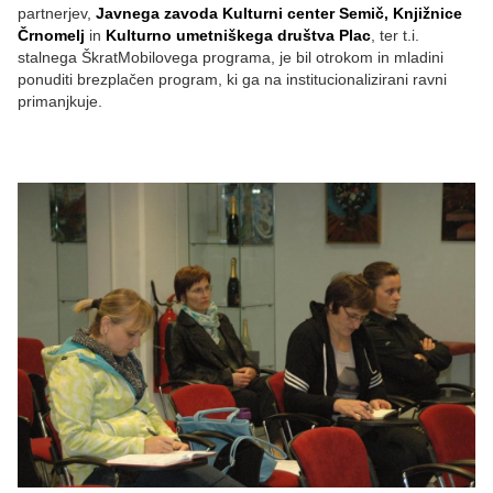
partnerjev,
Javnega zavoda Kulturni center Semič, Knjižnice
Črnomelj
in
Kulturno umetniškega društva Plac
, ter t.i.
stalnega ŠkratMobilovega programa, je bil otrokom in mladini
ponuditi brezplačen program, ki ga na institucionalizirani ravni
primanjkuje.