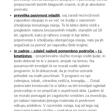
prepoznavnih lastnih blagovnih znamk, ki jih je absolutno
premalo;
prevelika pasivnost mladih
, saj zaradi nezmožnosti
zaposlitve obupajo in se več ne trudijo z namenom
izboljšanja trenutnega stanja. To bi lahko delno rešili s
pregledom nabora brezposelnih mladih, starejših od 18
let, ugotovili, kako je njihovo znanje in kje lahko
pripomorejo k izboljšanju obstoječega stanja, nato pa jih
angažirali za pomoč pri napredku Bele krajine;
in zadnje – zdaleč najbolj pomembno področje – t.j.
kmetijstvo
– pospeševalno službo morajo voditi ljudje, ki
bodo delovali ne le v pisarni, ampak na terenu. Na
posameznih kmetijah bi se morali voditi »pilotni
programi«, ki bi dokazovali, da je možno ustvariti
prihodek na malih površinah. Ti programi so npr.
zelenjava, tobak, zdravilna zelišča, konoplja,… Ostali
potencialni kmetovalci bi si lahko na teh kmetijah ogledali
proizvodnjo in se prepričali o uspešnosti dela. Ljudem bi
se moralo pomagati pri zagotovitvi sredstev za investicijo,
pri nabavi reprodukcijskega materiala in predvsem
odkupu pridelkov. V razmislek ostaja, kaj od tega naj
prevzame katera služba – vsekakor pa mora organ