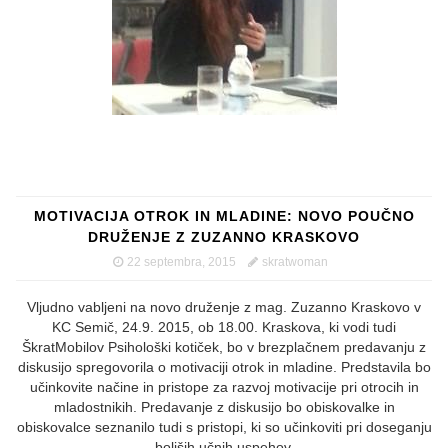
MOTIVACIJA OTROK IN MLADINE: NOVO POUČNO
DRUŽENJE Z ZUZANNO KRASKOVO
22 septembra, 2015
skratwoman
Vljudno vabljeni na novo druženje z mag. Zuzanno Kraskovo v
KC Semič, 24.9. 2015, ob 18.00. Kraskova, ki vodi tudi
ŠkratMobilov Psihološki kotiček, bo v brezplačnem predavanju z
diskusijo spregovorila o motivaciji otrok in mladine. Predstavila bo
učinkovite načine in pristope za razvoj motivacije pri otrocih in
mladostnikih. Predavanje z diskusijo bo obiskovalke in
obiskovalce seznanilo tudi s pristopi, ki so učinkoviti pri doseganju
boljših učnih uspehov.