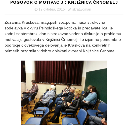
POGOVOR O MOTIVACIJI: KNJIŽNICA ČRNOMELJ
12 oktobra, 2015
skratwoman
Zuzanna Kraskova, mag.psih.soc.pom., naša strokovna
sodelavka v okviru Psihološkega kotička in predavateljica, je
zadnji septembrski dan s strokovno vodeno diskusijo o problemu
motivacije gostovala v Knjižnici Črnomelj. To izjemno pomembno
področje človekovega delovanja je Kraskova na konkretnih
primerih razgrnila v dobro obiskani dvorani Knjižnice Črnomelj.