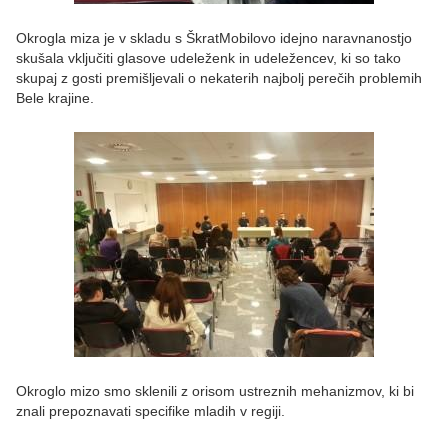
Okrogla miza je v skladu s ŠkratMobilovo idejno naravnanostjo
skušala vključiti glasove udeleženk in udeležencev, ki so tako
skupaj z gosti premišljevali o nekaterih najbolj perečih problemih
Bele krajine.
Okroglo mizo smo sklenili z orisom ustreznih mehanizmov, ki bi
znali prepoznavati specifike mladih v regiji.