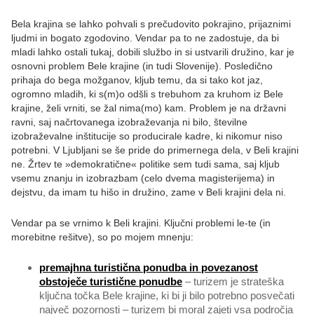
Bela krajina se lahko pohvali s prečudovito pokrajino, prijaznimi
ljudmi in bogato zgodovino. Vendar pa to ne zadostuje, da bi
mladi lahko ostali tukaj, dobili službo in si ustvarili družino, kar je
osnovni problem Bele krajine (in tudi Slovenije). Posledično
prihaja do bega možganov, kljub temu, da si tako kot jaz,
ogromno mladih, ki s(m)o odšli s trebuhom za kruhom iz Bele
krajine, želi vrniti, se žal nima(mo) kam. Problem je na državni
ravni, saj načrtovanega izobraževanja ni bilo, številne
izobraževalne inštitucije so producirale kadre, ki nikomur niso
potrebni. V Ljubljani se še pride do primernega dela, v Beli krajini
ne. Žrtev te »demokratične« politike sem tudi sama, saj kljub
vsemu znanju in izobrazbam (celo dvema magisterijema) in
dejstvu, da imam tu hišo in družino, zame v Beli krajini dela ni.
Vendar pa se vrnimo k Beli krajini. Ključni problemi le-te (in
morebitne rešitve), so po mojem mnenju:
premajhna turistična ponudba in povezanost
obstoječe turistične ponudbe
– turizem je strateška
ključna točka Bele krajine, ki bi ji bilo potrebno posvečati
največ pozornosti – turizem bi moral zajeti vsa področja