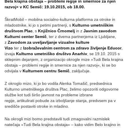
Bela krajina obstaja – problemi regije in smernice za njen
razvoj« v KC Semič: 19.10.2015, ob 18.00.
ŠkratMobil – mobilna socialno-kulturna platforma za otroke in
mladostnike, ki jo s petimi partnerji, s
Kulturno umetniškim
društvom Plac
, s
Knjižnico Črnomelj
in z
Javnim zavodom
Kulturni center Semič
, ter z dvema partnerjema iz Ljubljane,
z
Zavodom za uveljavljanje vizualne kulture
Vizo
ter z
Izobraževalnim centrom za zdravo življenje Educor
,
izvaja
Kulturno umetniško društvo Anarhiv
, se 19.10. 2015 s
sklepnim dejanjem, z organizacijo okrogle mize »Tudi Bela krajina
obstaja – problemi regije in smernice za njen razvoj«, ki se bo
odvijala v
Kulturnem centru Semič
, zaključuje.
Z okroglo mizo, ki jo bo vodila Alenka Tomašič, predsednica
Kulturno umetniškega društva Plac, želimo opozoriti odgovorne
službe kot tudi širšo javnost na probleme izbrane
regije, artikulirati pobude za izboljšanje stanja, predvsem pa v
središče postaviti otroke in mladino.
Na okrogli mizi bomo predstavili tudi zmagovalni razmislek
natečaja »Tudi Bela krajina obstaja« – kako vidim Belo krajino in