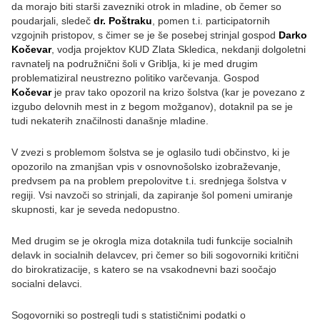
da morajo biti starši zavezniki otrok in mladine, ob čemer so
poudarjali, sledeč
dr. Poštraku
, pomen t.i. participatornih
vzgojnih pristopov, s čimer se je še posebej strinjal gospod
Darko
Kočevar
, vodja projektov KUD Zlata Skledica, nekdanji dolgoletni
ravnatelj na podružnični šoli v Griblja, ki je med drugim
problematiziral neustrezno politiko varčevanja. Gospod
Kočevar
je prav tako opozoril na krizo šolstva (kar je povezano z
izgubo delovnih mest in z begom možganov), dotaknil pa se je
tudi nekaterih značilnosti današnje mladine.
V zvezi s problemom šolstva se je oglasilo tudi občinstvo, ki je
opozorilo na zmanjšan vpis v osnovnošolsko izobraževanje,
predvsem pa na problem prepolovitve t.i. srednjega šolstva v
regiji. Vsi navzoči so strinjali, da zapiranje šol pomeni umiranje
skupnosti, kar je seveda nedopustno.
Med drugim se je okrogla miza dotaknila tudi funkcije socialnih
delavk in socialnih delavcev, pri čemer so bili sogovorniki kritični
do birokratizacije, s katero se na vsakodnevni bazi soočajo
socialni delavci.
Sogovorniki so postregli tudi s statističnimi podatki o