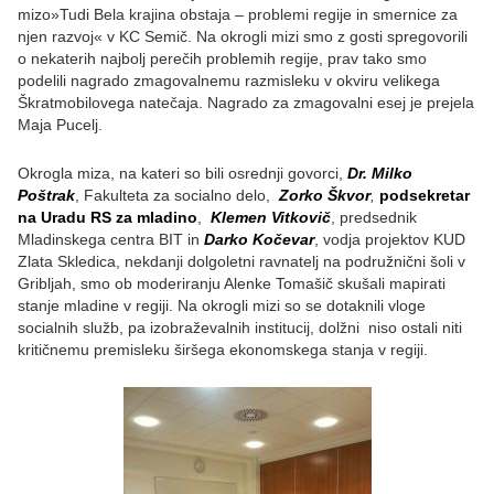
mizo»Tudi Bela krajina obstaja – problemi regije in smernice za
njen razvoj« v KC Semič. Na okrogli mizi smo z gosti spregovorili
o nekaterih najbolj perečih problemih regije, prav tako smo
podelili nagrado zmagovalnemu razmisleku v okviru velikega
Škratmobilovega natečaja. Nagrado za zmagovalni esej je prejela
Maja Pucelj.
Okrogla miza, na kateri so bili osrednji govorci,
Dr. Milko
Poštrak
, Fakulteta za socialno delo,
Zorko Škvor
,
podsekretar
na Uradu RS za mladino
,
Klemen Vitkovič
, predsednik
Mladinskega centra BIT in
Darko Kočevar
, vodja projektov KUD
Zlata Skledica, nekdanji dolgoletni ravnatelj na podružnični šoli v
Gribljah, smo ob moderiranju Alenke Tomašič skušali mapirati
stanje mladine v regiji. Na okrogli mizi so se dotaknili vloge
socialnih služb, pa izobraževalnih institucij, dolžni niso ostali niti
kritičnemu premisleku širšega ekonomskega stanja v regiji.