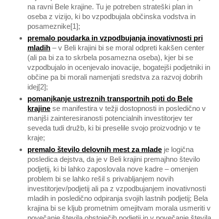
na ravni Bele krajine. Tu je potreben strateški plan in
oseba z vizijo, ki bo vzpodbujala občinska vodstva in
posameznike
[1]
;
premalo poudarka in vzpodbujanja inovativnosti pri
mladih
– v Beli krajini bi se moral odpreti kakšen center
(ali pa bi za to skrbela posamezna oseba), kjer bi se
vzpodbujalo in ocenjevalo inovacije, bogatejši podjetniki in
občine pa bi morali namenjati sredstva za razvoj dobrih
idej
[2]
;
pomanjkanje ustreznih transportnih poti do Bele
krajine
se manifestira v težji dostopnosti in posledično v
manjši zainteresiranosti potencialnih investitorjev ter
seveda tudi družb, ki bi preselile svojo proizvodnjo v te
kraje;
premalo število delovnih mest za mlade
je logična
posledica dejstva, da je v Beli krajini premajhno število
podjetij, ki bi lahko zaposlovala nove kadre – omenjen
problem bi se lahko rešil s privabljanjem novih
investitorjev/podjetij ali pa z vzpodbujanjem inovativnosti
mladih in posledično odpiranja svojih lastnih podjetij; Bela
krajina bi se kljub prometnim omejitvam morala usmeriti v
povečanje števila obstoječih podjetij in v povečanje števila