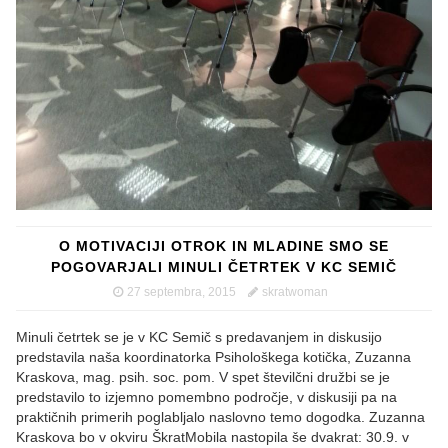
O MOTIVACIJI OTROK IN MLADINE SMO SE
POGOVARJALI MINULI ČETRTEK V KC SEMIČ
27 septembra, 2015
skratwoman
Minuli četrtek se je v KC Semič s predavanjem in diskusijo
predstavila naša koordinatorka Psihološkega kotička, Zuzanna
Kraskova, mag. psih. soc. pom. V spet številčni družbi se je
predstavilo to izjemno pomembno področje, v diskusiji pa na
praktičnih primerih poglabljalo naslovno temo dogodka. Zuzanna
Kraskova bo v okviru ŠkratMobila nastopila še dvakrat: 30.9. v