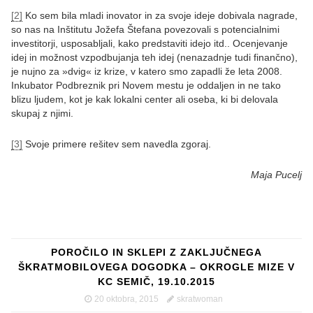
[2]
Ko sem bila mladi inovator in za svoje ideje dobivala nagrade,
so nas na Inštitutu Jožefa Štefana povezovali s potencialnimi
investitorji, usposabljali, kako predstaviti idejo itd.. Ocenjevanje
idej in možnost vzpodbujanja teh idej (nenazadnje tudi finančno),
je nujno za »dvig« iz krize, v katero smo zapadli že leta 2008.
Inkubator Podbreznik pri Novem mestu je oddaljen in ne tako
blizu ljudem, kot je kak lokalni center ali oseba, ki bi delovala
skupaj z njimi.
[3]
Svoje primere rešitev sem navedla zgoraj.
Maja Pucelj
POROČILO IN SKLEPI Z ZAKLJUČNEGA
ŠKRATMOBILOVEGA DOGODKA – OKROGLE MIZE V
KC SEMIČ, 19.10.2015
20 oktobra, 2015
skratwoman