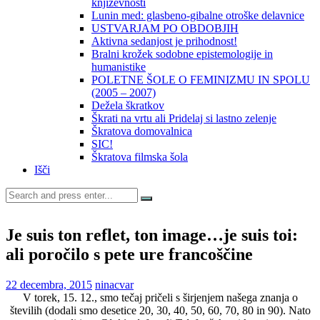
književnosti
Lunin med: glasbeno-gibalne otroške delavnice
USTVARJAM PO OBDOBJIH
Aktivna sedanjost je prihodnost!
Bralni krožek sodobne epistemologije in
humanistike
POLETNE ŠOLE O FEMINIZMU IN SPOLU
(2005 – 2007)
Dežela škratkov
Škrati na vrtu ali Pridelaj si lastno zelenje
Škratova domovalnica
SIC!
Škratova filmska šola
Išči
Search
for:
Je suis ton reflet, ton image…je suis toi:
ali poročilo s pete ure francoščine
22 decembra, 2015
ninacvar
V torek, 15. 12., smo tečaj pričeli s širjenjem našega znanja o
številih (dodali smo desetice 20, 30, 40, 50, 60, 70, 80 in 90). Nato