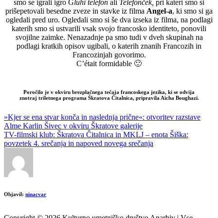
smo se igrali igro G
luhi telefon
ali
T
elefonček,
pri kateri smo si
prišepetovali besedne zveze in stavke iz filma
Angel-a
, ki smo si ga
ogledali pred uro. Ogledali smo si še dva izseka iz filma, na podlagi
katerih smo si ustvarili vsak svojo francosko identiteto, ponovili
svojilne zaimke. Nenazadnje pa smo tudi v dveh skupinah na
podlagi kratkih opisov ugibali, o katerih znanih Francozih in
Francozinjah govorimo.
C’était formidable 🙂
Poročilo je v okviru brezplačnega tečaja francoskega jezika, ki se odvija
znotraj triletnega programa Škratova Čitalnica, pripravila Aicha Boughazi.
Post
»Kjer se ena stvar konča in naslednja prične«: otvoritev razstave
Alme Karlin Šivec v okviru Škratove galerije
navigation
TV-filmski klub: Škratova Čitalnica in MKLJ – enota Šiška:
povzetek 4. srečanja in napoved novega srečanja
Objavil:
ninacvar
Copyright © 2026 Kulturno umetniško društvo Anarhiv | Vse