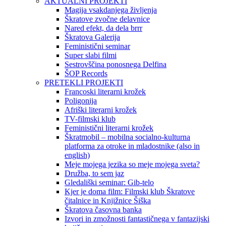
AKTUALNI PROJEKTI
Magija vsakdanjega življenja
Škratove zvočne delavnice
Nared efekt, da dela brrr
Škratova Galerija
Feministični seminar
Super slabi filmi
Sestrovščina ponosnega Delfina
ŠOP Records
PRETEKLI PROJEKTI
Francoski literarni krožek
Poligonija
Afriški literarni krožek
TV-filmski klub
Feministični literarni krožek
Škratmobil – mobilna socialno-kulturna
platforma za otroke in mladostnike (also in
english)
Meje mojega jezika so meje mojega sveta?
Družba, to sem jaz
Gledališki seminar: Gib-telo
Kjer je doma film: Filmski klub Škratove
čitalnice in Knjižnice Šiška
Škratova časovna banka
Izvori in zmožnosti fantastičnega v fantazijski