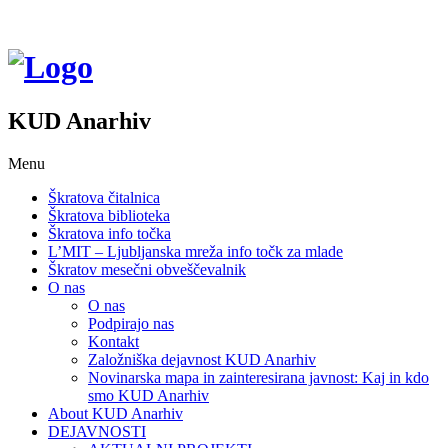
KUD Anarhiv
Menu
Škratova čitalnica
Škratova biblioteka
Škratova info točka
L’MIT – Ljubljanska mreža info točk za mlade
Škratov mesečni obveščevalnik
O nas
O nas
Podpirajo nas
Kontakt
Založniška dejavnost KUD Anarhiv
Novinarska mapa in zainteresirana javnost: Kaj in kdo
smo KUD Anarhiv
About KUD Anarhiv
DEJAVNOSTI