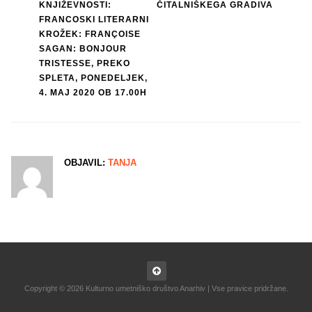
navigation
KNJIŽEVNOSTI:
ČITALNIŠKEGA GRADIVA
FRANCOSKI LITERARNI
KROŽEK: FRANÇOISE
SAGAN: BONJOUR
TRISTESSE, PREKO
SPLETA, PONEDELJEK,
4. MAJ 2020 OB 17.00H
OBJAVIL:
TANJA
Copyright © 2026 Kulturno umetniško društvo Anarhiv | Vse pravice pridržane.