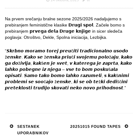
14 oktobra, 2025
tit
Na prvem srečanju bralne sezone 2025/2026
nadaljujemo s
prebiranjem feministične klasike 𝗗𝗿𝘂𝗴𝗶 𝘀𝗽𝗼𝗹. Začele bomo s
prebiranjem 𝗽𝗿𝘃𝗲𝗴𝗮 𝗱𝗲𝗹𝗮 𝗗𝗿𝘂𝗴𝗲 𝗸𝗻𝗷𝗶𝗴𝗲 in sicer sledeča
poglavja: Otroštvo, Dekle, Spolna iniciacija, Lezbijka.
“𝙎𝙠𝙧𝙗𝙣𝙤 𝙢𝙤𝙧𝙖𝙢𝙤 𝙩𝙤𝙧𝙚𝙟 𝙥𝙧𝙚𝙪č𝙞𝙩𝙞 𝙩𝙧𝙖𝙙𝙞𝙘𝙞𝙤𝙣𝙖𝙡𝙣𝙤 𝙪𝙨𝙤𝙙𝙤
ž𝙚𝙣𝙨𝙠𝙚. 𝙆𝙖𝙠𝙤 𝙨𝙚 ž𝙚𝙣𝙨𝙠𝙖 𝙥𝙧𝙞𝙪č𝙞 𝙨𝙫𝙤𝙟𝙚𝙢𝙪 𝙥𝙤𝙡𝙤ž𝙖𝙟𝙪, 𝙠𝙖𝙠𝙤
𝙜𝙖 𝙙𝙤ž𝙞𝙫𝙡𝙟𝙖, 𝙠𝙖𝙠š𝙚𝙣 𝙟𝙚 𝙨𝙫𝙚𝙩, 𝙫 𝙠𝙖𝙩𝙚𝙧𝙚𝙜𝙖 𝙟𝙚 𝙯𝙖𝙥𝙧𝙩𝙖, 𝙠𝙖𝙠𝙤
𝙡𝙖𝙝𝙠𝙤 𝙥𝙤𝙗𝙚𝙜𝙣𝙚 𝙞𝙯 𝙣𝙟𝙚𝙜𝙖 – 𝙫𝙨𝙚 𝙩𝙤 𝙗𝙤𝙢 𝙥𝙤𝙨𝙠𝙪š𝙖𝙡𝙖
𝙤𝙥𝙞𝙨𝙖𝙩𝙞. 𝙎𝙖𝙢𝙤 𝙩𝙖𝙠𝙤 𝙗𝙤𝙢𝙤 𝙡𝙖𝙝𝙠𝙤 𝙧𝙖𝙯𝙪𝙢𝙚𝙡𝙞, 𝙨 𝙠𝙖𝙠š𝙣𝙞𝙢𝙞
𝙥𝙧𝙤𝙗𝙡𝙚𝙢𝙞 𝙨𝙚 𝙨𝙤𝙤č𝙖𝙟𝙤 ž𝙚𝙣𝙨𝙠𝙚, 𝙠𝙞 𝙨𝙚 𝙤𝙗 𝙩𝙚ž𝙠𝙞 𝙙𝙚𝙙𝙞šč𝙞𝙣𝙞
𝙥𝙧𝙚𝙩𝙚𝙠𝙡𝙤𝙨𝙩𝙞 𝙩𝙧𝙪𝙙𝙞𝙟𝙤 𝙨𝙠𝙤𝙫𝙖𝙩𝙞 𝙣𝙚𝙠𝙤 𝙣𝙤𝙫𝙤 𝙥𝙧𝙞𝙝𝙤𝙙𝙣𝙤𝙨𝙩.”
Post
SESTANEK
20251015 FOUND TAPES
UPORABNIKOV
navigation