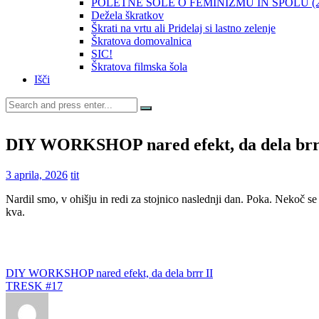
POLETNE ŠOLE O FEMINIZMU IN SPOLU (20
Dežela škratkov
Škrati na vrtu ali Pridelaj si lastno zelenje
Škratova domovalnica
SIC!
Škratova filmska šola
Išči
Search
for:
DIY WORKSHOP nared efekt, da dela brrr 
3 aprila, 2026
tit
Nardil smo, v ohišju in redi za stojnico naslednji dan. Poka. Nekoč 
kva.
Post
DIY WORKSHOP nared efekt, da dela brrr II
TRESK #17
navigation