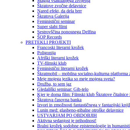
Magija vsakdanjega življenja
Škratove zvočne delavnice
Nared efekt, da dela brrr
Škratova Galerija
Feministični seminar
Super slabi filmi
Sestrovščina ponosnega Delfina
ŠOP Records
PRETEKLI PROJEKTI
Francoski literarni krožek
Poligonija
Afriški literarni krožek
TV-filmski klub
Feministični literarni krožek
Škratmobil – mobilna socialno-kulturna platforma z
Meje mojega jezika so meje mojega sveta?
Družba, to sem jaz
Gledališki seminar: Gib-telo
Kjer je doma film: Filmski klub Škratove čitalnice
Škratova časovna banka
Izvori in zmožnosti fantastičnega v fantazijski knji
Lunin med: glasbeno-gibalne otroške delavnice
USTVARJAM PO OBDOBJIH
Aktivna sedanjost je prihodnost!
Bralni krožek sodobne epistemologije in humanist