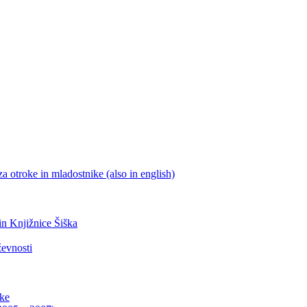
a otroke in mladostnike (also in english)
 in Knjižnice Šiška
ževnosti
ike