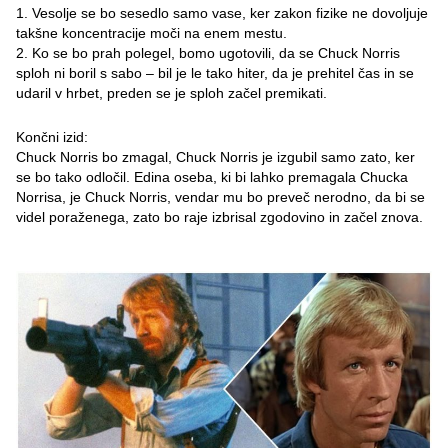
1. Vesolje se bo sesedlo samo vase, ker zakon fizike ne dovoljuje
takšne koncentracije moči na enem mestu.
2. Ko se bo prah polegel, bomo ugotovili, da se Chuck Norris
sploh ni boril s sabo – bil je le tako hiter, da je prehitel čas in se
udaril v hrbet, preden se je sploh začel premikati.
Končni izid:
Chuck Norris bo zmagal, Chuck Norris je izgubil samo zato, ker
se bo tako odločil. Edina oseba, ki bi lahko premagala Chucka
Norrisa, je Chuck Norris, vendar mu bo preveč nerodno, da bi se
videl poraženega, zato bo raje izbrisal zgodovino in začel znova.