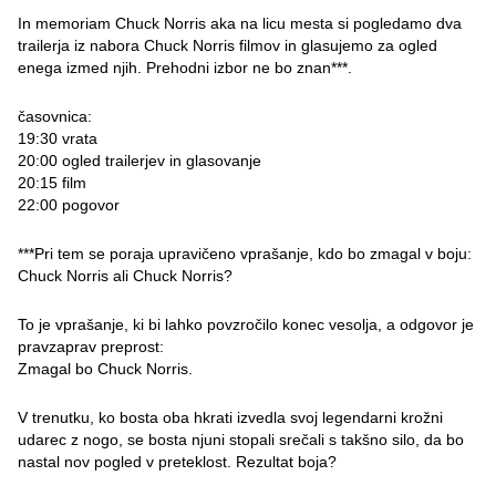
In memoriam Chuck Norris aka na licu mesta si pogledamo dva
trailerja iz nabora Chuck Norris filmov in glasujemo za ogled
enega izmed njih. Prehodni izbor ne bo znan***.
časovnica:
19:30 vrata
20:00 ogled trailerjev in glasovanje
20:15 film
22:00 pogovor
***Pri tem se poraja upravičeno vprašanje, kdo bo zmagal v boju:
Chuck Norris ali Chuck Norris?
To je vprašanje, ki bi lahko povzročilo konec vesolja, a odgovor je
pravzaprav preprost:
Zmagal bo Chuck Norris.
V trenutku, ko bosta oba hkrati izvedla svoj legendarni krožni
udarec z nogo, se bosta njuni stopali srečali s takšno silo, da bo
nastal nov pogled v preteklost. Rezultat boja?