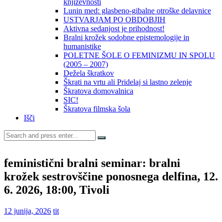
književnosti
Lunin med: glasbeno-gibalne otroške delavnice
USTVARJAM PO OBDOBJIH
Aktivna sedanjost je prihodnost!
Bralni krožek sodobne epistemologije in
humanistike
POLETNE ŠOLE O FEMINIZMU IN SPOLU
(2005 – 2007)
Dežela škratkov
Škrati na vrtu ali Pridelaj si lastno zelenje
Škratova domovalnica
SIC!
Škratova filmska šola
Išči
Search
for:
feministični bralni seminar: bralni
krožek sestrovščine ponosnega delfina, 12.
6. 2026, 18:00, Tivoli
12 junija, 2026
tit