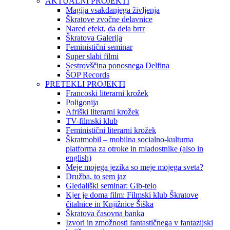
AKTUALNI PROJEKTI
Magija vsakdanjega življenja
Škratove zvočne delavnice
Nared efekt, da dela brrr
Škratova Galerija
Feministični seminar
Super slabi filmi
Sestrovščina ponosnega Delfina
ŠOP Records
PRETEKLI PROJEKTI
Francoski literarni krožek
Poligonija
Afriški literarni krožek
TV-filmski klub
Feministični literarni krožek
Škratmobil – mobilna socialno-kulturna
platforma za otroke in mladostnike (also in
english)
Meje mojega jezika so meje mojega sveta?
Družba, to sem jaz
Gledališki seminar: Gib-telo
Kjer je doma film: Filmski klub Škratove
čitalnice in Knjižnice Šiška
Škratova časovna banka
Izvori in zmožnosti fantastičnega v fantazijski