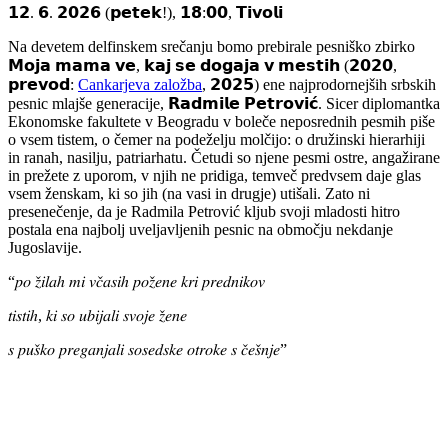
𝟭𝟮. 𝟲. 𝟮𝟬𝟮𝟲 (𝗽𝗲𝘁𝗲𝗸!), 𝟭𝟴:𝟬𝟬, 𝗧𝗶𝘃𝗼𝗹𝗶
Na devetem delfinskem srečanju bomo prebirale pesniško zbirko
𝗠𝗼𝗷𝗮 𝗺𝗮𝗺𝗮 𝘃𝗲, 𝗸𝗮𝗷 𝘀𝗲 𝗱𝗼𝗴𝗮𝗷𝗮 𝘃 𝗺𝗲𝘀𝘁𝗶𝗵 (𝟮𝟬𝟮𝟬,
𝗽𝗿𝗲𝘃𝗼𝗱:
Cankarjeva založba
, 𝟮𝟬𝟮𝟱) ene najprodornejših srbskih
pesnic mlajše generacije, 𝗥𝗮𝗱𝗺𝗶𝗹𝗲 𝗣𝗲𝘁𝗿𝗼𝘃𝗶𝗰́. Sicer diplomantka
Ekonomske fakultete v Beogradu v boleče neposrednih pesmih piše
o vsem tistem, o čemer na podeželju molčijo: o družinski hierarhiji
in ranah, nasilju, patriarhatu. Četudi so njene pesmi ostre, angažirane
in prežete z uporom, v njih ne pridiga, temveč predvsem daje glas
vsem ženskam, ki so jih (na vasi in drugje) utišali. Zato ni
presenečenje, da je Radmila Petrović kljub svoji mladosti hitro
postala ena najbolj uveljavljenih pesnic na območju nekdanje
Jugoslavije.
“𝑝𝑜 𝑧̌𝑖𝑙𝑎ℎ 𝑚𝑖 𝑣𝑐̌𝑎𝑠𝑖ℎ 𝑝𝑜𝑧̌𝑒𝑛𝑒 𝑘𝑟𝑖 𝑝𝑟𝑒𝑑𝑛𝑖𝑘𝑜𝑣
𝑡𝑖𝑠𝑡𝑖ℎ, 𝑘𝑖 𝑠𝑜 𝑢𝑏𝑖𝑗𝑎𝑙𝑖 𝑠𝑣𝑜𝑗𝑒 𝑧̌𝑒𝑛𝑒
𝑠 𝑝𝑢𝑠̌𝑘𝑜 𝑝𝑟𝑒𝑔𝑎𝑛𝑗𝑎𝑙𝑖 𝑠𝑜𝑠𝑒𝑑𝑠𝑘𝑒 𝑜𝑡𝑟𝑜𝑘𝑒 𝑠 𝑐̌𝑒𝑠̌𝑛𝑗𝑒”