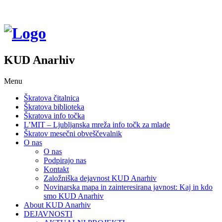
KUD Anarhiv
Menu
Škratova čitalnica
Škratova biblioteka
Škratova info točka
L’MIT – Ljubljanska mreža info točk za mlade
Škratov mesečni obveščevalnik
O nas
O nas
Podpirajo nas
Kontakt
Založniška dejavnost KUD Anarhiv
Novinarska mapa in zainteresirana javnost: Kaj in kdo
smo KUD Anarhiv
About KUD Anarhiv
DEJAVNOSTI