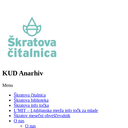
KUD Anarhiv
Menu
Škratova čitalnica
Škratova biblioteka
Škratova info točka
L’MIT – Ljubljanska mreža info točk za mlade
Škratov mesečni obveščevalnik
O nas
O nas