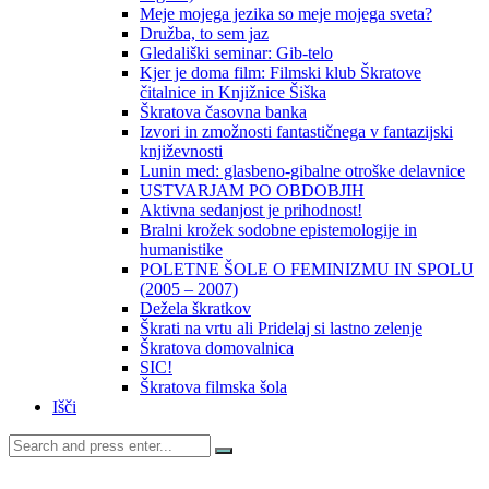
Meje mojega jezika so meje mojega sveta?
Družba, to sem jaz
Gledališki seminar: Gib-telo
Kjer je doma film: Filmski klub Škratove
čitalnice in Knjižnice Šiška
Škratova časovna banka
Izvori in zmožnosti fantastičnega v fantazijski
književnosti
Lunin med: glasbeno-gibalne otroške delavnice
USTVARJAM PO OBDOBJIH
Aktivna sedanjost je prihodnost!
Bralni krožek sodobne epistemologije in
humanistike
POLETNE ŠOLE O FEMINIZMU IN SPOLU
(2005 – 2007)
Dežela škratkov
Škrati na vrtu ali Pridelaj si lastno zelenje
Škratova domovalnica
SIC!
Škratova filmska šola
Išči
Search
for: