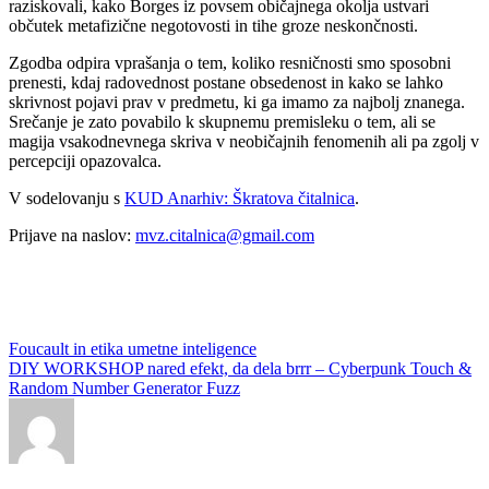
raziskovali, kako Borges iz povsem običajnega okolja ustvari
občutek metafizične negotovosti in tihe groze neskončnosti.
Zgodba odpira vprašanja o tem, koliko resničnosti smo sposobni
prenesti, kdaj radovednost postane obsedenost in kako se lahko
skrivnost pojavi prav v predmetu, ki ga imamo za najbolj znanega.
Srečanje je zato povabilo k skupnemu premisleku o tem, ali se
magija vsakodnevnega skriva v neobičajnih fenomenih ali pa zgolj v
percepciji opazovalca.
V sodelovanju s
KUD Anarhiv: Škratova čitalnica
.
Prijave na naslov:
mvz.citalnica@gmail.com
Post
Foucault in etika umetne inteligence
DIY WORKSHOP nared efekt, da dela brrr – Cyberpunk Touch &
navigation
Random Number Generator Fuzz