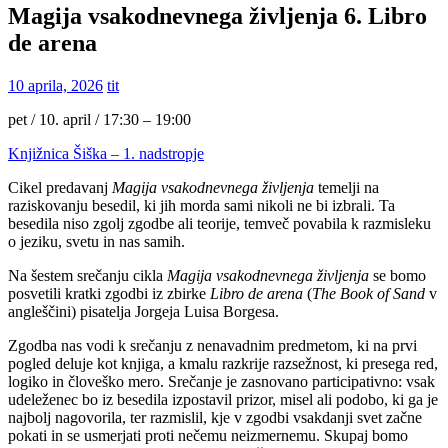
Magija vsakodnevnega življenja 6. Libro
de arena
10 aprila, 2026
tit
pet / 10. april / 17:30 – 19:00
Knjižnica Šiška – 1. nadstropje
Cikel predavanj
Magija vsakodnevnega življenja
temelji na
raziskovanju besedil, ki jih morda sami nikoli ne bi izbrali. Ta
besedila niso zgolj zgodbe ali teorije, temveč povabila k razmisleku
o jeziku, svetu in nas samih.
Na šestem srečanju cikla
Magija vsakodnevnega življenja
se bomo
posvetili kratki zgodbi iz zbirke
Libro de arena
(
The Book of Sand
v
angleščini) pisatelja Jorgeja Luisa Borgesa.
Zgodba nas vodi k srečanju z nenavadnim predmetom, ki na prvi
pogled deluje kot knjiga, a kmalu razkrije razsežnost, ki presega red,
logiko in človeško mero. Srečanje je zasnovano participativno: vsak
udeleženec bo iz besedila izpostavil prizor, misel ali podobo, ki ga je
najbolj nagovorila, ter razmislil, kje v zgodbi vsakdanji svet začne
pokati in se usmerjati proti nečemu neizmernemu. Skupaj bomo