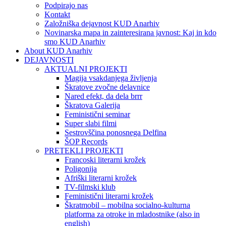
Podpirajo nas
Kontakt
Založniška dejavnost KUD Anarhiv
Novinarska mapa in zainteresirana javnost: Kaj in kdo
smo KUD Anarhiv
About KUD Anarhiv
DEJAVNOSTI
AKTUALNI PROJEKTI
Magija vsakdanjega življenja
Škratove zvočne delavnice
Nared efekt, da dela brrr
Škratova Galerija
Feministični seminar
Super slabi filmi
Sestrovščina ponosnega Delfina
ŠOP Records
PRETEKLI PROJEKTI
Francoski literarni krožek
Poligonija
Afriški literarni krožek
TV-filmski klub
Feministični literarni krožek
Škratmobil – mobilna socialno-kulturna
platforma za otroke in mladostnike (also in
english)