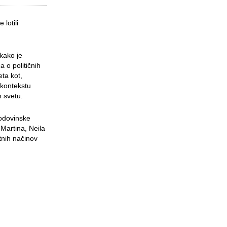
lotili
 kako je
a o političnih
ta kot,
 kontekstu
m svetu.
godovinske
 Martina, Neila
tnih načinov