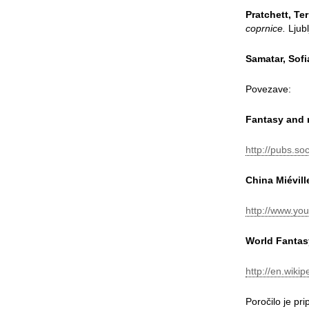
Pratchett, Te
coprnice.
Ljubl
Samatar, Sofi
Povezave:
Fantasy and r
http://pubs.so
China Miévil
http://www.yo
World Fantas
http://en.wiki
Poročilo je pr