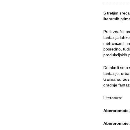
S tretjim sre
literarnih prim
Prek značilnos
fantazija lahko
mehanizmih in 
posredno, tudi
produkcijskih 
Dotaknili smo s
fantazije, urb
Gaimana, Susan
gradnje fantaz
Literatura:
Abercrombie,
Abercrombie,