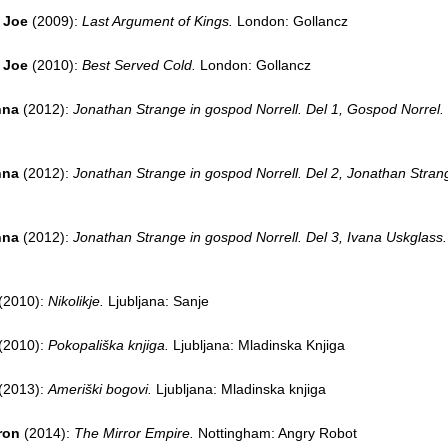
 Joe
(2009):
Last Argument of Kings.
London: Gollancz
 Joe
(2010):
Best Served Cold.
London: Gollancz
nna
(2012):
Jonathan Strange in gospod Norrell. Del 1, Gospod Norrel.
nna
(2012):
Jonathan Strange in gospod Norrell. Del 2, Jonathan Stran
nna
(2012):
Jonathan Strange in gospod Norrell. Del 3, Ivana Uskglass
(2010):
Nikolikje.
Ljubljana: Sanje
(2010):
Pokopališka knjiga.
Ljubljana: Mladinska Knjiga
(2013):
Ameriški bogovi.
Ljubljana: Mladinska knjiga
ron
(2014):
The Mirror Empire.
Nottingham: Angry Robot