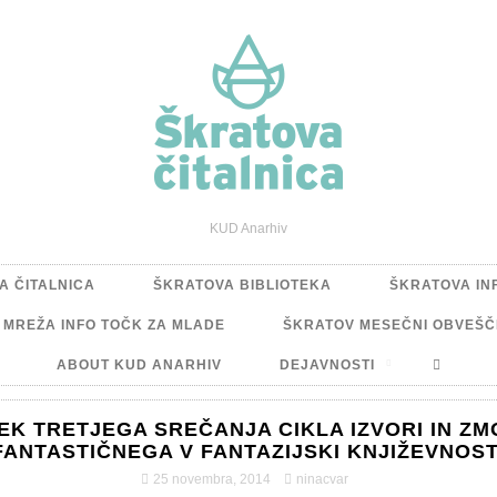
KUD Anarhiv
A ČITALNICA
ŠKRATOVA BIBLIOTEKA
ŠKRATOVA IN
A MREŽA INFO TOČK ZA MLADE
ŠKRATOV MESEČNI OBVEŠČ
ABOUT KUD ANARHIV
DEJAVNOSTI
EK TRETJEGA SREČANJA CIKLA IZVORI IN ZM
FANTASTIČNEGA V FANTAZIJSKI KNJIŽEVNOST
25 novembra, 2014
ninacvar