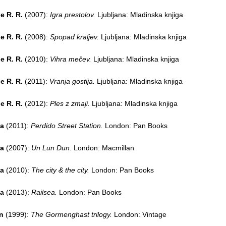
e R. R.
(2007):
Igra prestolov.
Ljubljana: Mladinska knjiga
e R. R.
(2008):
Spopad kraljev.
Ljubljana: Mladinska knjiga
e R. R.
(2010):
Vihra mečev.
Ljubljana: Mladinska knjiga
e R. R.
(2011):
Vranja gostija.
Ljubljana: Mladinska knjiga
e R. R.
(2012):
Ples z zmaji.
Ljubljana: Mladinska knjiga
na
(2011):
Perdido Street Station.
London: Pan Books
na
(2007):
Un Lun Dun.
London: Macmillan
na
(2010):
The city & the city.
London: Pan Books
na
(2013):
Railsea.
London: Pan Books
n
(1999):
The Gormenghast trilogy.
London: Vintage