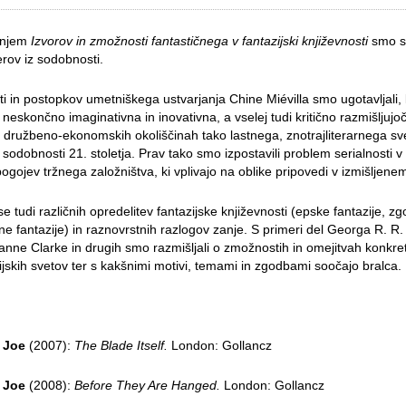
čanjem
Izvorov in zmožnosti fantastičnega v fantazijski književnosti
smo se 
erov iz sodobnosti.
ti in postopkov umetniškega ustvarjanja Chine Miévilla smo ugotavljali,
 neskončno imaginativna in inovativna, a vselej tudi kritično razmišljujoč
družbeno-ekonomskih okoliščinah tako lastnega, znotrajliterarnega sve
 sodobnosti 21. stoletja. Prav tako smo izpostavili problem serialnosti v
pogojev tržnega založništva, ki vplivajo na oblike pripovedi v izmišljene
e tudi različnih opredelitev fantazijske književnosti (epske fantazije, z
ane fantazije) in raznovrstnih razlogov zanje. S primeri del Georga R. R.
ne Clarke in drugih smo razmišljali o zmožnostih in omejitvah konkre
ijskih svetov ter s kakšnimi motivi, temami in zgodbami soočajo bralca.
 Joe
(2007):
The Blade Itself.
London: Gollancz
 Joe
(2008):
Before They Are Hanged.
London: Gollancz