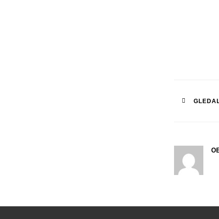
Post
GLEDAL
naviga
OB