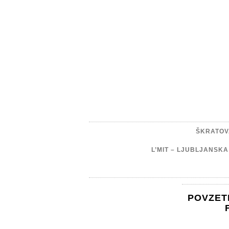
ŠKRATOV
L’MIT – LJUBLJANSK
POVZET