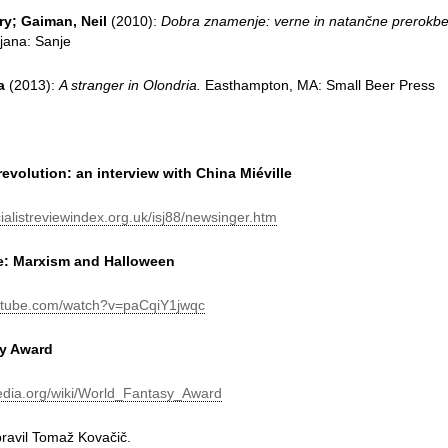
rry; Gaiman, Neil
(2010):
Dobra znamenje: verne in natančne prerokbe
jana: Sanje
a
(2013):
A stranger in Olondria.
Easthampton, MA: Small Beer Press
evolution: an interview with China Miéville
cialistreviewindex.org.uk/isj88/newsinger.htm
le: Marxism and Halloween
utube.com/watch?v=paCqiY1jwqc
y Award
pedia.org/wiki/World_Fantasy_Award
ipravil Tomaž Kovačič.