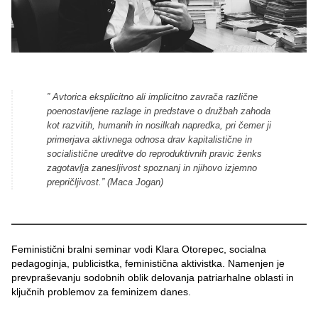
” Avtorica eksplicitno ali implicitno zavrača različne
poenostavljene razlage in predstave o družbah zahoda
kot razvitih, humanih in nosilkah napredka, pri čemer ji
primerjava aktivnega odnosa drav kapitalistične in
socialistične ureditve do reproduktivnih pravic ženks
zagotavlja zanesljivost spoznanj in njihovo izjemno
prepričljivost.” (Maca Jogan)
Feministični bralni seminar vodi Klara Otorepec, socialna
pedagoginja, publicistka, feministična aktivistka. Namenjen je
prevpraševanju sodobnih oblik delovanja patriarhalne oblasti in
ključnih problemov za feminizem danes.