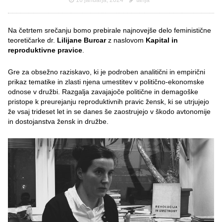
16 januarja, 2024
tanja
Na četrtem srečanju bomo prebirale najnovejše delo feministične
teoretičarke dr.
Lilijane Burcar
z naslovom
Kapital in
reproduktivne pravice
.
Gre za obsežno raziskavo, ki je podroben analitični in empirični
prikaz tematike in zlasti njena umestitev v politično-ekonomske
odnose v družbi. Razgalja zavajajoče politične in demagoške
pristope k preurejanju reproduktivnih pravic žensk, ki se utrjujejo
že vsaj trideset let in se danes še zaostrujejo v škodo avtonomije
in dostojanstva žensk in družbe.