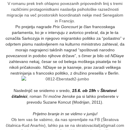
V romanu prek treh ohlapno povezanih pripovednih linij s tremi
različnimi protagonistkami naslavlja psihološke razsežnosti
migracije na več prostorskih koordinatah nekje med Senegalom
in Francijo.
Po prejetju nagrade
Prix Goncourt
je član francoskega
parlamenta, ko je v intervjuju z avtorico prebral, da je le-ta
označila Sarkozyja in njegovo migrantsko politiko za “pošastno” v
odprtem pismu naslovljenem na kulturno ministrstvo zahteval, da
morajo nagrajenci takšnih nagrad “spoštovati narodno
povezanost in podobo njihove države”, s čimer je bilo od
NDiaye
zahtevano nekaj, česar se od belega moškega pisatelja ne bi
nikoli pričakovalo.
NDiaye
se je kasneje, prav zaradi velikega
nestrinjanja s francosko politiko, z družino preselila v Berlin.
Naslednjič se snidemo v sredo,
15
.
6. ob 19h
v
Škratovi
čitalnici
, roman
Tri močne ženske
pa si lahko preberete v
prevodu Suzane Koncut (Modrijan, 2011).
Prijetno branje in se vidimo v juniju!
Ob tem vas še vabimo, da nas spremljate na FB (Škratova
čitalnica-Kud Anarhiv), lahko pa se na skratovacital(at)gmail.com