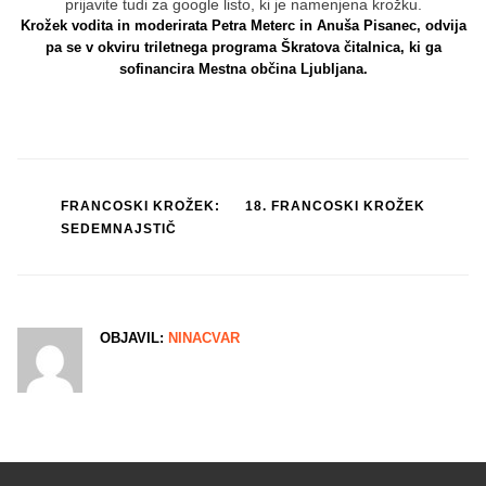
prijavite tudi za google listo, ki je namenjena krožku.
Krožek vodita in moderirata Petra Meterc in Anuša Pisanec, odvija
pa se v okviru triletnega programa Škratova čitalnica, ki ga
sofinancira Mestna občina Ljubljana.
Post
FRANCOSKI KROŽEK:
18. FRANCOSKI KROŽEK
SEDEMNAJSTIČ
navigation
OBJAVIL:
NINACVAR