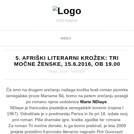
KUD Anarhiv
MENU
5. AFRIŠKI LITERARNI KROŽEK: TRI
MOČNE ŽENSKE, 15.6.2016, OB 19.00
7 maja, 2016
ninacvar
Če smo na drugem srečanju našega krožka brali roman pionirke
senegalske proze Mariame Bâ, bomo na petem srečanju posegli
po romanu njene sodobnice
Marie NDiaye
.
NDiaye
je francoska pisateljica senegalskih korenin (rojena l.
1967). Odraščala je v predmestju Pariza in že pri 18. izdala svoj
prvi roman. Piše dramske igre, kratke zgodbe ter romane.
Za roman
Tri močne ženske
, ki ga bomo prebirali, je leta 2009
prejela prestižno francosko literarno nagrado
Prix Goncourt
.