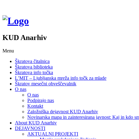
KUD Anarhiv
Menu
Škratova čitalnica
Škratova biblioteka
Škratova info točka
L’MIT – Ljubljanska mreža info točk za mlade
Škratov mesečni obveščevalnik
O nas
O nas
Podpirajo nas
Kontakt
Založniška dejavnost KUD Anarhiv
Novinarska mapa in zainteresirana javnost: Kaj in kdo
About KUD Anarhiv
DEJAVNOSTI
AKTUALNI PROJEKTI