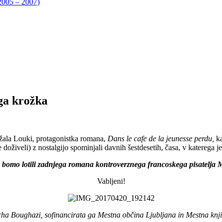
05 – 2007)
ga krožka
ežala Louki, protagonistka romana,
Dans le cafe de la jeunesse perdu,
k
je doživeli) z nostalgijo spominjali davnih šestdesetih, časa, v katerega 
e bomo lotili zadnjega romana kontroverznega francoskega pisatelja
Vabljeni!
cha Boughazi, sofinancirata ga Mestna občina Ljubljana in Mestna knji