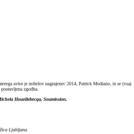
aterega avtor je nobelov nagrajenec 2014, Patrick Modiano, in se (vsaj
je postavljena zgodba.
 Michela Houellebecqa, Soumission.
žica Ljubljana.