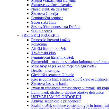
Magija vsakdanjega življenja
Škratove zvočne delavnice
Nared efekt, da dela brrr
Škratova Galerija
Feministični seminar
Super slabi filmi
Sestrovščina ponosnega Delfina
ŠOP Records
PRETEKLI PROJEKTI
Francoski literarni krožek
Poligonija
Afriški literarni krožek
TV-filmski klub
Feministični literarni krožek
Škratmobil – mobilna socialno-kulturna platforma z
Meje mojega jezika so meje mojega sveta?
Družba, to sem jaz
Gledališki seminar: Gib-telo
Kjer je doma film: Filmski klub Škratove čitalnice
Škratova časovna banka
Izvori in zmožnosti fantastičnega v fantazijski knji
Lunin med: glasbeno-gibalne otroške delavnice
USTVARJAM PO OBDOBJIH
Aktivna sedanjost je prihodnost!
Bralni krožek sodobne epistemologije in humanist