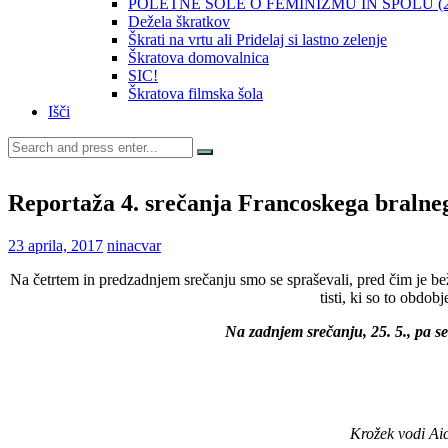
POLETNE ŠOLE O FEMINIZMU IN SPOLU (20
Dežela škratkov
Škrati na vrtu ali Pridelaj si lastno zelenje
Škratova domovalnica
SIC!
Škratova filmska šola
Išči
Search
for:
Reportaža 4. srečanja Francoskega bralne
23 aprila, 2017
ninacvar
Na četrtem in predzadnjem srečanju smo se spraševali, pred čim je b
tisti, ki so to obdob
Na zadnjem srečanju, 25. 5., pa s
Krožek vodi Ai