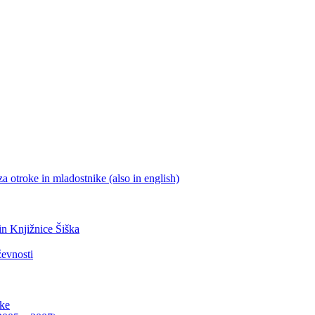
a otroke in mladostnike (also in english)
 in Knjižnice Šiška
ževnosti
ike