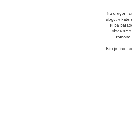
Na drugem sre
slogu, v kater
ki pa parado
sloga smo 
romana, 
Bilo je fino, 