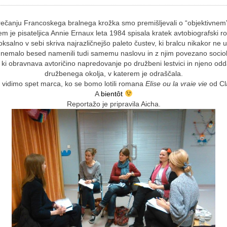
čanju Francoskega bralnega krožka smo premišljevali o “objektivnem”
em je pisateljica Annie Ernaux leta 1984 spisala kratek avtobiografski 
ksalno v sebi skriva najrazličnejšo paleto čustev, ki bralcu nikakor ne 
nemalo besed namenili tudi samemu naslovu in z njim povezano sociol
ki obravnava avtoričino napredovanje po družbeni lestvici in njeno odda
družbenega okolja, v katerem je odraščala.
se vidimo spet marca, ko se bomo lotili romana
Elise ou la vraie vie
od Cl
A
bientôt
Reportažo je pripravila Aicha.