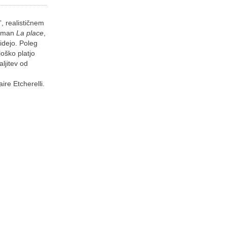
, realističnem
roman
La place
,
uidejo. Poleg
oško platjo
ljitev od
aire Etcherelli.